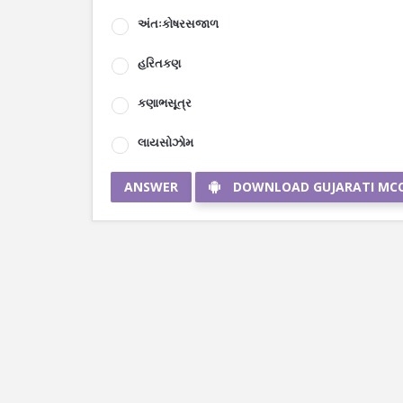
અંતઃકોષરસજાળ
હરિતકણ
કણાભસૂત્ર
લાયસોઝોમ
ANSWER
DOWNLOAD GUJARATI MC