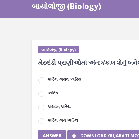
બાયોલોજી (Biology)
બાયોલોજી (Biology)
મેરુદંડી પ્રાણીઓમાં અંત:કંકાલ શેનું બનેલ
કાસ્થિ અથવા અસ્થિ
અસ્થિ
કાચવત્ કાસ્થિ
કાસ્થિ અને અસ્થિ
ANSWER
DOWNLOAD GUJARATI MC