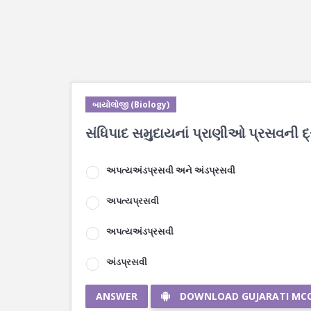
બાયોલોજી (Biology)
સંધિપાદ સમુદાયનાં પ્રાણીઓ પ્રસવની દ્રષ
અપત્યઅંડપ્રસવી અને અંડપ્રસવી
અપત્યપ્રસવી
અપત્યઅંડપ્રસવી
અંડપ્રસવી
ANSWER
DOWNLOAD GUJARATI MC