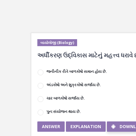
બાયોલોજી (Biology)
અર્ધીકરણ ઉદ્વિકાસ માટેનું મહત્ત્વ ધરાવે છ
જનીનીક રીતે બાળકોષો સમાન હોય છે.
અંડકોષો અને શુક્રકોષો સર્જાય છે.
ચાર બાળકોષો સર્જાય છે.
પુન:સંયોજન થાય છે.
ANSWER
EXPLANATION
DOWNL