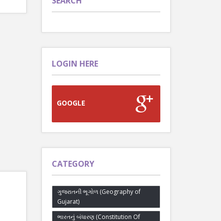
SEARCH
LOGIN HERE
GOOGLE
CATEGORY
ગુજરાતની ભૂગોળ (Geography of
Gujarat)
ભારતનું બંધારણ (Constitution Of