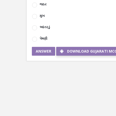
જઠર
મુખ
આંતરડું
પેષણી
ANSWER
DOWNLOAD GUJARATI MC