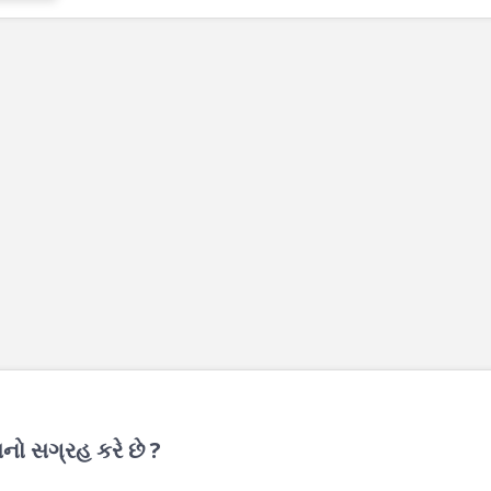
નો સગ્રહ કરે છે ?