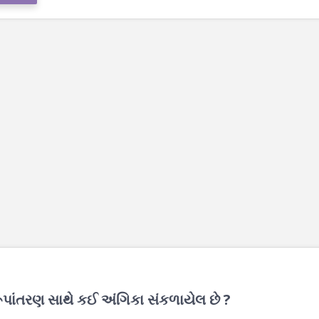
રૂપાંતરણ સાથે કઈ અંગિકા સંકળાયેલ છે ?