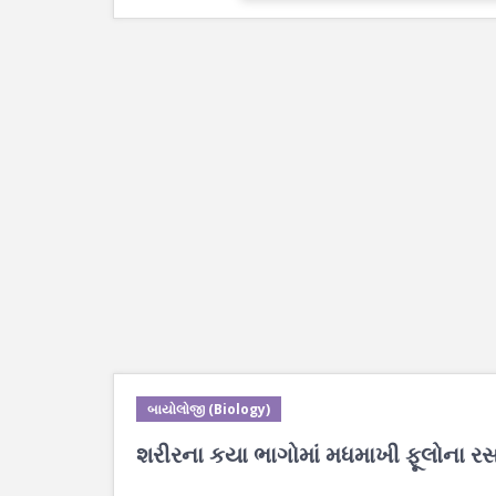
બાયોલોજી (Biology)
શરીરના કયા ભાગોમાં મધમાખી ફૂલોના રસ