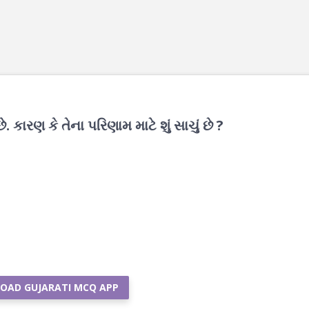
ે. કારણ કે તેના પરિણામ માટે શું સાચું છે ?
OAD GUJARATI MCQ APP