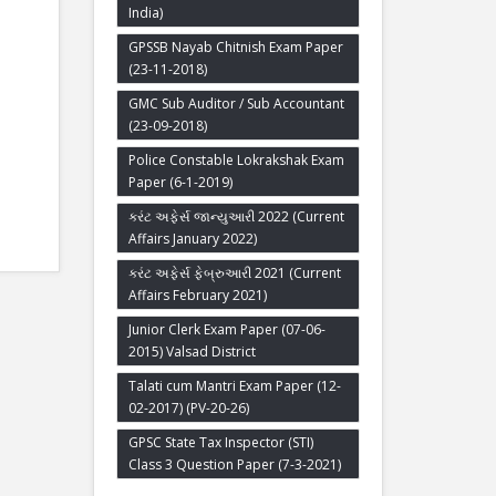
India)
GPSSB Nayab Chitnish Exam Paper
(23-11-2018)
GMC Sub Auditor / Sub Accountant
(23-09-2018)
Police Constable Lokrakshak Exam
Paper (6-1-2019)
કરંટ અફેર્સ જાન્યુઆરી 2022 (Current
Affairs January 2022)
કરંટ અફેર્સ ફેબ્રુઆરી 2021 (Current
Affairs February 2021)
Junior Clerk Exam Paper (07-06-
2015) Valsad District
Talati cum Mantri Exam Paper (12-
02-2017) (PV-20-26)
GPSC State Tax Inspector (STI)
Class 3 Question Paper (7-3-2021)