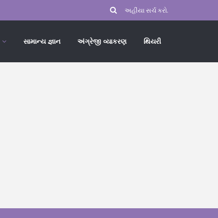
સામાન્ય જ્ઞાન
અંગ્રેજી વ્યાકરણ
થિયરી