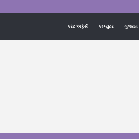
કરંટ અફેર્સ
કમ્પ્યુટર
ગુજરાત