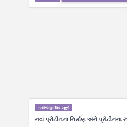
બાયોલોજી (Biology)
નવા પ્રોટીનના નિર્માણ અને પ્રોટીનના 