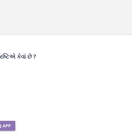
્ટિએ કેવાં છે ?
Q APP