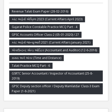
Revenue Talati Exam Paper (28-02-2016)
કરંટ અફેર્સ એપ્રિલ 2023 (Current Affairs April 2023)
Gujarat Police Constable Practice MCQ Part - 4
GPSC Accounts Officer Class-2 (05-01-2020) / 27
કરંટ અફેર્સ જાન્યુઆરી 2021 (Current Affairs January 2021)
એકાઉન્ટન્ટ એન્ડ ઓડિટર (Accountant and Auditor) (12-6-2016)
સમય અને અંતર (Time and Distance)
Talati Practice MCQ Part - 6
GSRTC Senior Accountant / Inspector of Accountant (25-8-
2019)
GPSC Deputy section officer / Deputy Mamlatdar Class-3 Exam
Paper (1-8-2021)