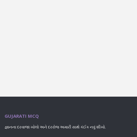
GUJARATI MCQ
જ્ઞાનના દરવાજા ખોલો અને દરરોજ અમારી સાથે કંઈક નવું શીખો.