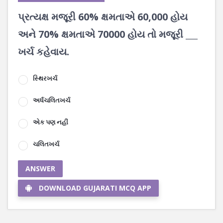
પ્રત્યક્ષ મજૂરી 60% ક્ષમતાએ 60,000 હોય
અને 70% ક્ષમતાએ 70000 હોય તો મજૂરી ___
ખર્ચ કહેવાય.
સ્થિરખર્ચ
અર્ધચલિતખર્ચ
એક પણ નહીં
ચલિતખર્ચ
ANSWER
DOWNLOAD GUJARATI MCQ APP