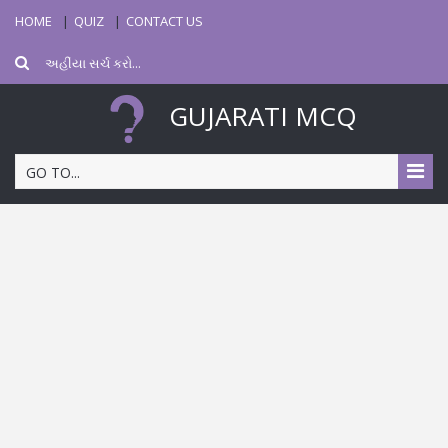
HOME
QUIZ
CONTACT US
GUJARATI MCQ
GO TO...