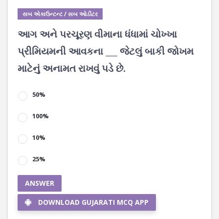
સબ એકાઉન્ટન્ટ / સબ ઓડીટર
આગ અને પરચૂરણ વીમાના ધંધામાં ચોખ્ખા
પ્રીમિયમની આવકના ___ જેટલું બાકી જોખમ
માટેનું અનામત રાખવું પડે છે.
50%
100%
10%
25%
ANSWER
DOWNLOAD GUJARATI MCQ APP