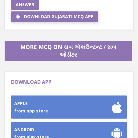
ANSWER
DOWNLOAD GUJARATI MCQ APP
MORE MCQ ON સબ એકાઉન્ટન્ટ / સબ
ઓડીટર
DOWNLOAD APP
APPLE
from app store
ANDROID
from play store