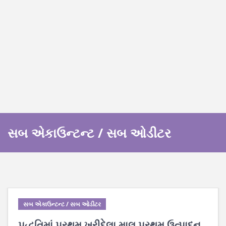
સબ એકાઉન્ટન્ટ / સબ ઓડીટર
સબ એકાઉન્ટન્ટ / સબ ઓડીટર
પદ્ધતિમાં પ્રથમ ખરીદેલા માલ પ્રથમ ઉત્પાદન