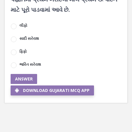
માટે પૂરો પાડવામાં આવે છે.
લીફો
સાદી સરેરાશ
ફિફો
ભારિત સરેરાશ
ANSWER
DOWNLOAD GUJARATI MCQ APP