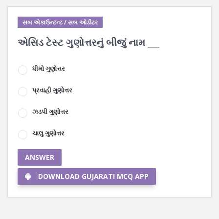
સબ એકાઉન્ટન્ટ / સબ ઓડીટર
એસિડ ટેસ્ટ ગુણોત્તરનું બીજું નામ ___
ધીમો ગુણોત્તર
પ્રવાહી ગુણોત્તર
ઝડપી ગુણોત્તર
ચાલુ ગુણોત્તર
ANSWER
DOWNLOAD GUJARATI MCQ APP