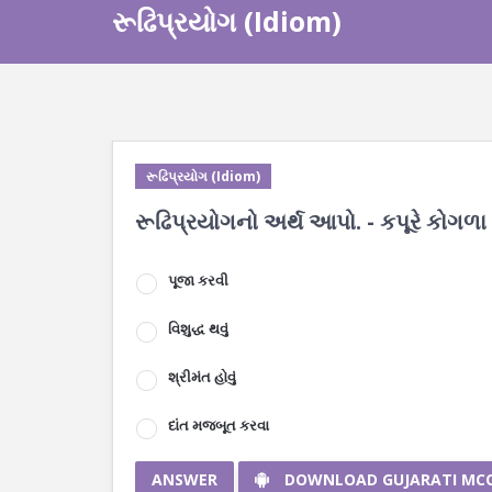
રૂઢિપ્રયોગ (Idiom)
રૂઢિપ્રયોગ (Idiom)
રૂઢિપ્રયોગનો અર્થ આપો. - કપૂરે કોગળા
પૂજા કરવી
વિશુદ્ધ થવું
શ્રીમંત હોવું
દાંત મજબૂત કરવા
ANSWER
DOWNLOAD GUJARATI MC