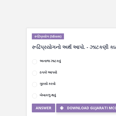
રૂઢિપ્રયોગ (Idiom)
રૂઢિપ્રયોગનો અર્થ આપો. - ઝાટકણી કા
અનાજ ઝાટકવું
ઠપકો આપવો
ગુસ્સો કરવો
બેબાકળુ થવું
ANSWER
DOWNLOAD GUJARATI MC