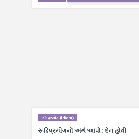
રૂઢિપ્રયોગ (Idiom)
રૂઢિપ્રયોગનો અર્થ આપો : દેન હોવી