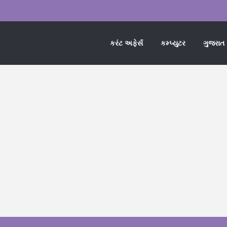
કરંટ અફેર્સ
કમ્પ્યુટર
ગુજરાત