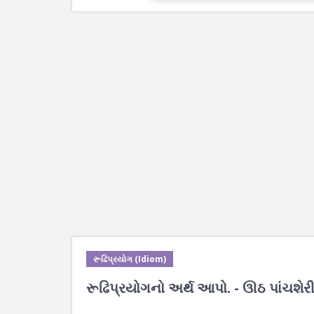
રૂઢિપ્રયોગ (Idiom)
રૂઢિપ્રયોગનો અર્થ આપો. - ઊઠ પાંચશે