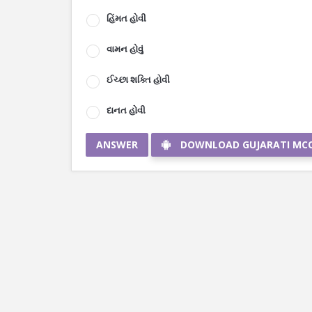
હિંમત હોવી
વામન હોવું
ઈચ્છા શક્તિ હોવી
દાનત હોવી
ANSWER
DOWNLOAD GUJARATI MC