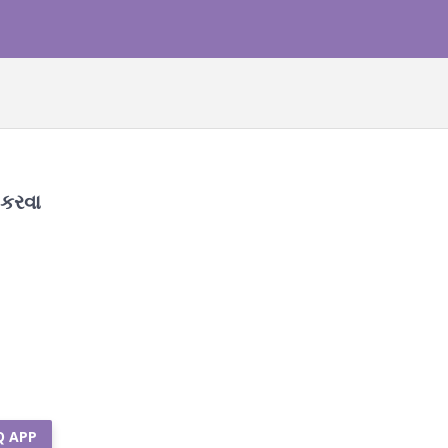
 કરવા
Q APP