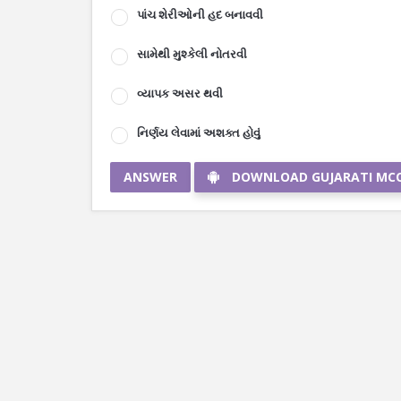
પાંચ શેરીઓની હદ બનાવવી
સામેથી મુશ્કેલી નોતરવી
વ્યાપક અસર થવી
નિર્ણય લેવામાં અશક્ત હોવું
ANSWER
DOWNLOAD GUJARATI MC