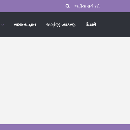
સામાન્ય જ્ઞાન
અંગ્રેજી વ્યાકરણ
થિયરી