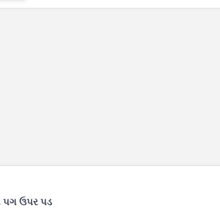
રી પગ ઉપર પડ