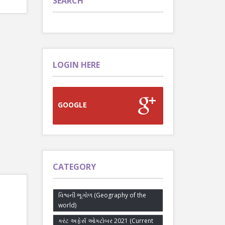
SEARCH
LOGIN HERE
GOOGLE
CATEGORY
વિશ્વની ભૂગોળ (Geography of the
world)
કરંટ અફેર્સ ઓક્ટોબર 2021 (Current