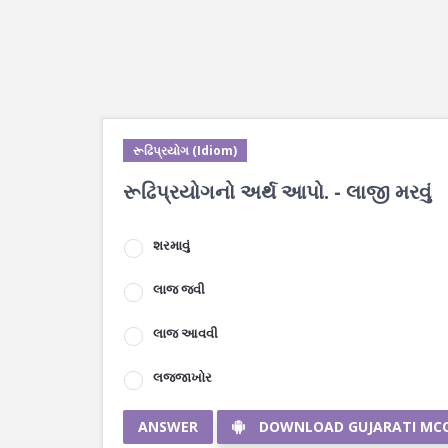
રૂઢિપ્રયોગ (Idiom)
રૂઢિપ્રયોગનો અર્થ આપો. - લાજી મરવું
શરમાવું
લાજ જવી
લાજ આવવી
લજજાખોર
ANSWER
DOWNLOAD GUJARATI MC