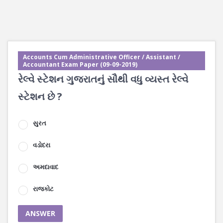
Accounts Cum Administrative Officer / Assistant /
Accountant Exam Paper (09-09-2019)
રેલ્વે સ્ટેશન ગુજરાતનું સૌથી વધુ વ્યસ્ત રેલ્વે
સ્ટેશન છે ?
સુરત
વડોદરા
અમદાવાદ
રાજકોટ
ANSWER