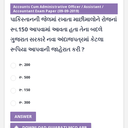
Accounts Cum Administrative Officer / Assistant /
Accountant Exam Paper (09-09-2019)
પાકિસ્તાનની જેલમાં રખાતા માછીમાલોને રોજનાં
રૂા.150 આપવામાં આવતા હતા તેના બદલે
ગુજરાત સરકારે નવા અંદાજપત્રમાં કેટલા
રૂપિયા આપવાની જાહેરાત કરી ?
રૂ. 200
રૂ. 500
રૂ. 150
રૂ. 300
ANSWER
DOWNLOAD GUJARATI MCQ APP