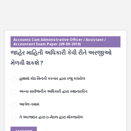
Accounts Cum Administrative Officer / Assistant /
Accountant Exam Paper (09-09-2019)
જાહેર માહિતી અધિકારી કેવી રીતે અરજીઓ
મેળવી શકશે ?
હાથમાં કોઇ વિનંતી કરનાર દ્વારા રજુ કરાયેલ
અન્ય સાર્વજનીક અધિકારી દ્વારા સ્થાનારરિત
આપેલ તમામ
તે અરજદાર દ્વારા ઇ-મેઇલ દ્વારા મોકલાયેલ