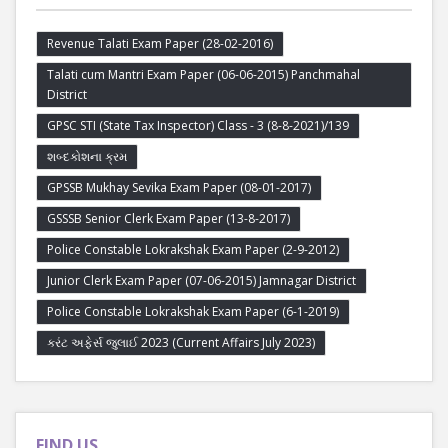
Revenue Talati Exam Paper (28-02-2016)
Talati cum Mantri Exam Paper (06-06-2015) Panchmahal
District
GPSC STI (State Tax Inspector) Class - 3 (8-8-2021)/139
શબ્દકોશના ક્રમ
GPSSB Mukhay Sevika Exam Paper (08-01-2017)
GSSSB Senior Clerk Exam Paper (13-8-2017)
Police Constable Lokrakshak Exam Paper (2-9-2012)
Junior Clerk Exam Paper (07-06-2015) Jamnagar District
Police Constable Lokrakshak Exam Paper (6-1-2019)
કરંટ અફેર્સ જુલાઈ 2023 (Current Affairs July 2023)
FIND US