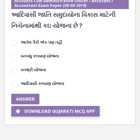
Accounts Cum Administrative Officer / Assistant /
Accountant Exam Paper (09-09-2019)
આદિવાસી જાતિ સમુદાયોના વિકાસ માટેની
નિચેનામાંથી કઇ યોજના છે ?
આપેલ પૈકી એક પણ નહીં
વનબંધુ કલ્યાણ યોજના
વનશ્રી યોજના
આદિવાસી કલ્યાણ યોજના
ANSWER
DOWNLOAD GUJARATI MCQ APP