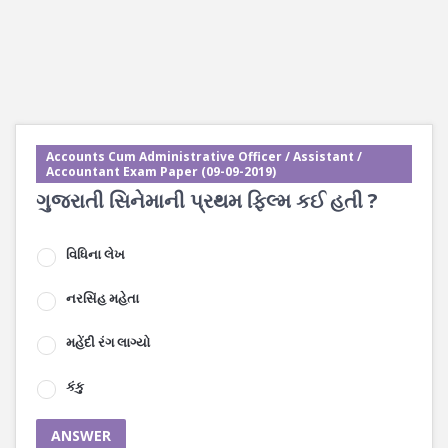
Accounts Cum Administrative Officer / Assistant /
Accountant Exam Paper (09-09-2019)
ગુજરાતી સિનેમાની પ્રથમ ફિલ્મ કઈ હતી ?
વિધિના લેખ
નરસિંહ મહેતા
મહેંદી રંગ લાગ્યો
કંકુ
ANSWER