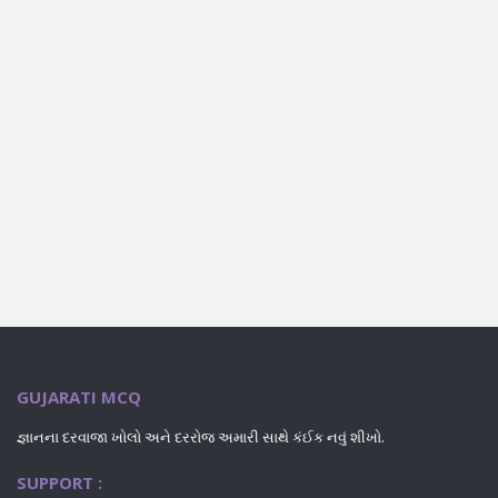
GUJARATI MCQ
જ્ઞાનના દરવાજા ખોલો અને દરરોજ અમારી સાથે કંઈક નવું શીખો.
SUPPORT :