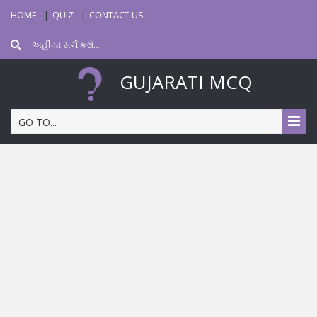
HOME
QUIZ
CONTACT US
GUJARATI MCQ
GO TO...