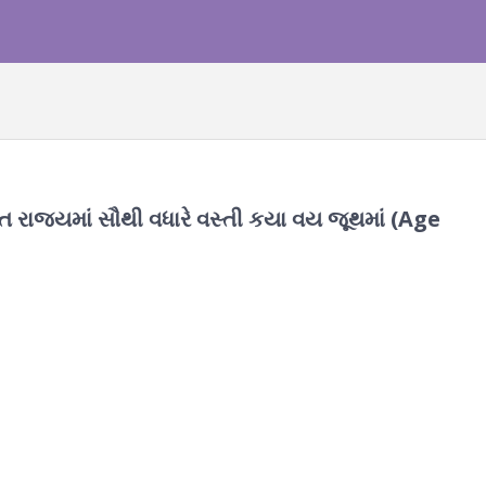
રાજ્યમાં સૌથી વધારે વસ્તી કયા વય જૂથમાં (Age