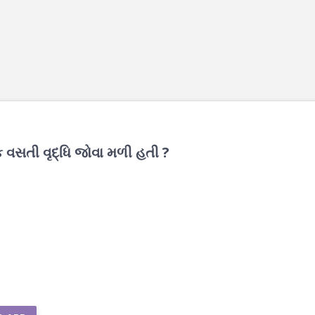
 વસતી વૃદ્ધિ જોવા મળી હતી ?