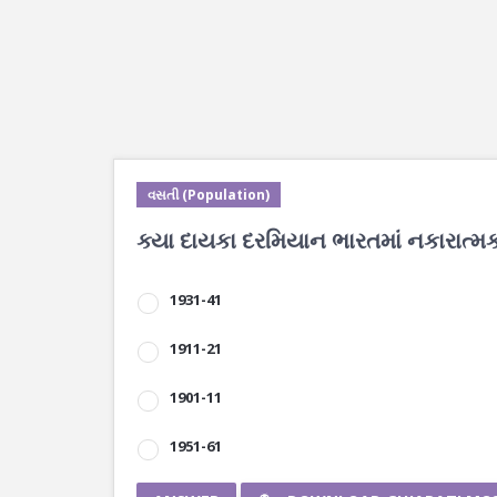
વસતી (Population)
ક્યા દાયકા દરમિયાન ભારતમાં નકારાત્મક
1931-41
1911-21
1901-11
1951-61