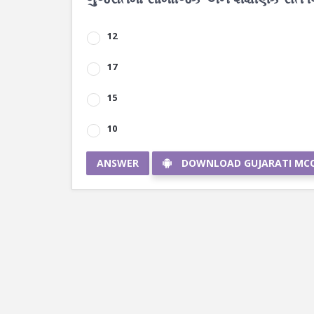
12
17
15
10
ANSWER
DOWNLOAD GUJARATI MC