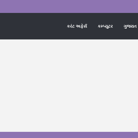
કરંટ અફેર્સ
કમ્પ્યુટર
ગુજરાત