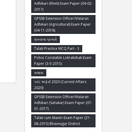
Adhikari (Kheti) Exam Paper (04-02-
2017)
GPSSB Extension Officer/Vistaran
Adhikari (Agricultural) Exam Paper
(04-11-2018)
વાક્યના પ્રકારો
Talati Practice MCQ Part - 3
Police Constable Lokrakshak Exam
Paper (3-5-2015)
સમાસ
કરંટ અફેર્સ 2020 (Current Affairs
2020)
GPSSB Extension Officer/Vistaran
Adhikari (Sahakar) Exam Paper (07-
01-2017)
Talati cum Mantri Exam Paper (21-
08-2015) Bhavnagar District