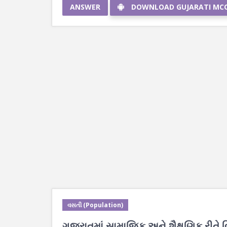
ANSWER
DOWNLOAD GUJARATI MC
વસતી (Population)
ગુજરાતમાં સામાજિક અને શૈક્ષણિક રીતે 