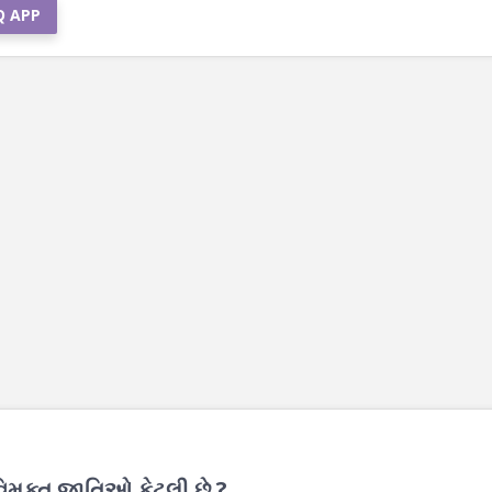
Q APP
વિમુક્ત જાતિઓ કેટલી છે ?