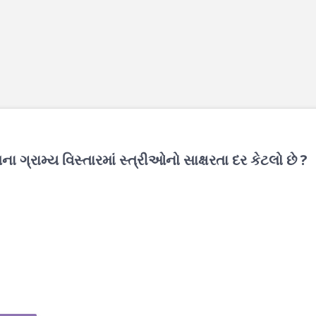
ગ્રામ્ય વિસ્તારમાં સ્ત્રીઓનો સાક્ષરતા દર કેટલો છે ?