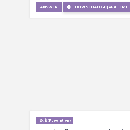
ANSWER
DOWNLOAD GUJARATI MC
વસતી (Population)