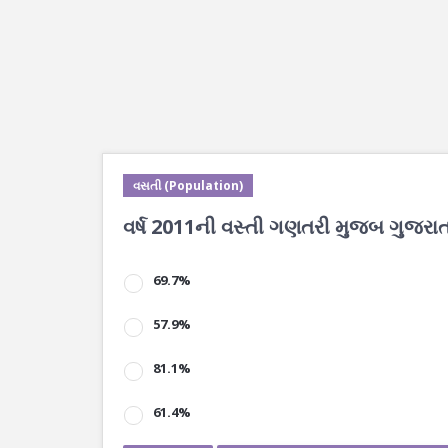
વસતી (Population)
વર્ષ 2011ની વસ્તી ગણતરી મુજબ ગુજરાતના 
69.7%
57.9%
81.1%
61.4%