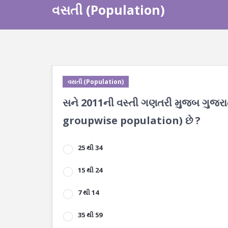
વસતી (Population)
વસતી (Population)
સને 2011ની વસ્તી ગણતરી મુજબ ગુજરાત 
groupwise population) છે ?
25 થી 34
15 થી 24
7 થી 14
35 થી 59