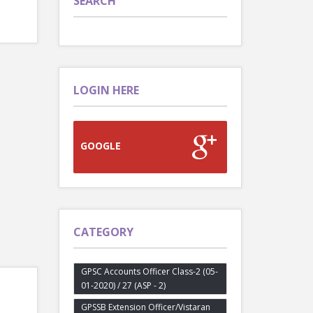
SEARCH
LOGIN HERE
GOOGLE
CATEGORY
GPSC Accounts Officer Class-2 (05-
01-2020) / 27 (ASP - 2)
GPSSB Extension Officer/Vistaran