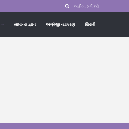
સામાન્ય જ્ઞાન
અંગ્રેજી વ્યાકરણ
થિયરી