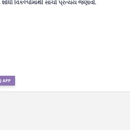
 શોધી વિકલ્પોમાંથી સાચો પ્રત્યય જણાવો.
Q APP