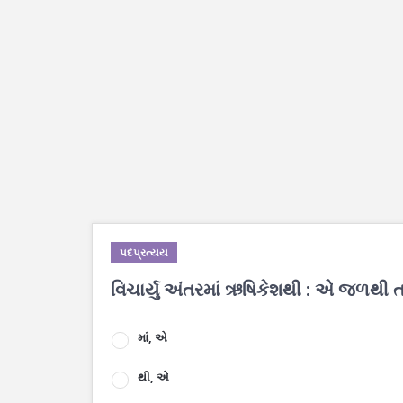
પદપ્રત્યય
વિચાર્યુ અંતરમાં ઋષિકેશથી : એ જળથી તણા
માં, એ
થી, એ