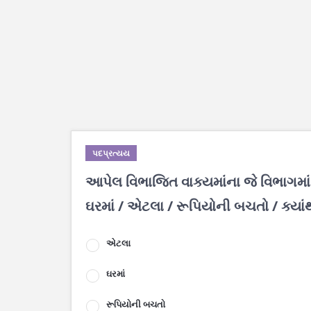
પદપ્રત્યય
આપેલ વિભાજિત વાક્યમાંના જે વિભાગમાં 
ઘરમાં / એટલા / રૂપિયોની બચતો / ક્યાંથ
એટલા
ઘરમાં
રૂપિયોની બચતો