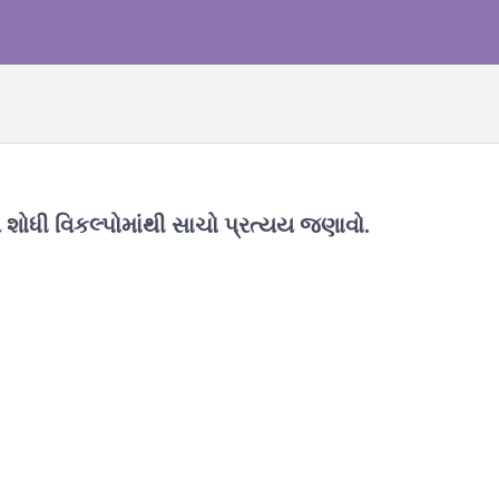
 શોધી વિકલ્પોમાંથી સાચો પ્રત્યય જણાવો.