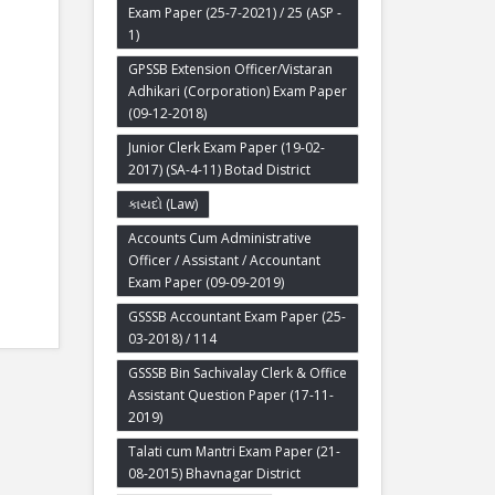
Exam Paper (25-7-2021) / 25 (ASP -
1)
GPSSB Extension Officer/Vistaran
Adhikari (Corporation) Exam Paper
(09-12-2018)
Junior Clerk Exam Paper (19-02-
2017) (SA-4-11) Botad District
કાયદો (Law)
Accounts Cum Administrative
Officer / Assistant / Accountant
Exam Paper (09-09-2019)
GSSSB Accountant Exam Paper (25-
03-2018) / 114
GSSSB Bin Sachivalay Clerk & Office
Assistant Question Paper (17-11-
2019)
Talati cum Mantri Exam Paper (21-
08-2015) Bhavnagar District