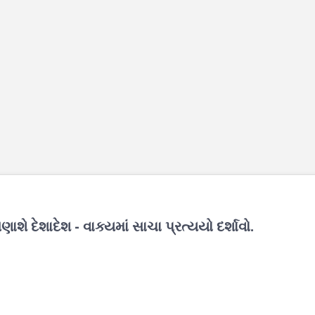
શે દેશાદેશ - વાક્યમાં સાચા પ્રત્યયો દર્શાવો.