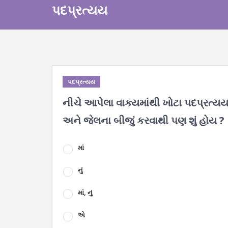
પદપ્રત્યય
પદપ્રત્યય
નીચે આપેલા વાક્યમાંથી ખોટા પદપ્રત્યય
અને જેલના બીજું કરવાથી પણ શું હોય ?
માં
નું
માં, નું
એ