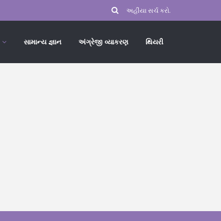
સામાન્ય જ્ઞાન
અંગ્રેજી વ્યાકરણ
થિયરી