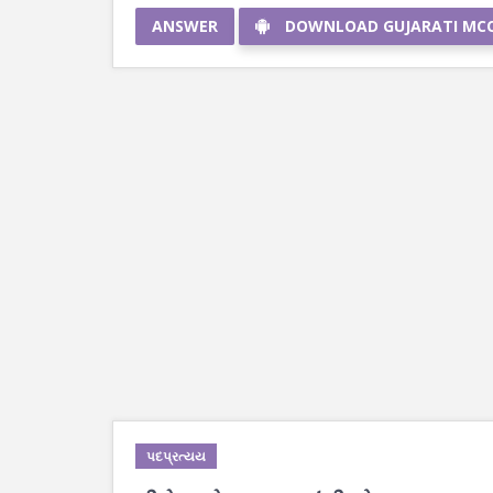
ANSWER
DOWNLOAD GUJARATI MC
પદપ્રત્યય