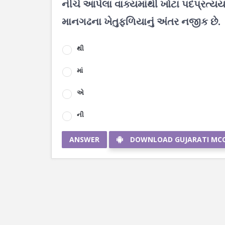
નીચે આપેલા વાક્યમાંથી ખોટા પદપ્રત્યય
માનગઢના ખેતુફળિયાનું અંતર નજીક છે.
થી
માં
એ
ની
ANSWER
DOWNLOAD GUJARATI MC