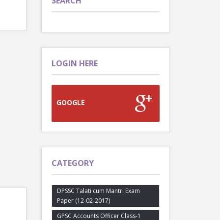
SEARCH
LOGIN HERE
GOOGLE
CATEGORY
DPSSC Talati cum Mantri Exam
Paper (12-02-2017)
GPSC Accounts Officer Class-1