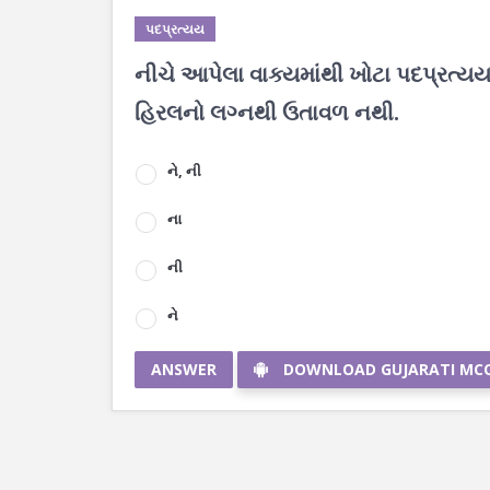
પદપ્રત્યય
નીચે આપેલા વાક્યમાંથી ખોટા પદપ્રત્યય
હિરલનો લગ્નથી ઉતાવળ નથી.
ને, ની
ના
ની
ને
ANSWER
DOWNLOAD GUJARATI MC