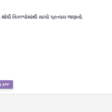
 શોધી વિકલ્પોમાંથી સાચો પ્રત્યય જણાવો.
Q APP