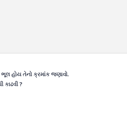
ભૂલ હોય તેનો ક્રમાંક જણાવો.
ી કાઢવી ?