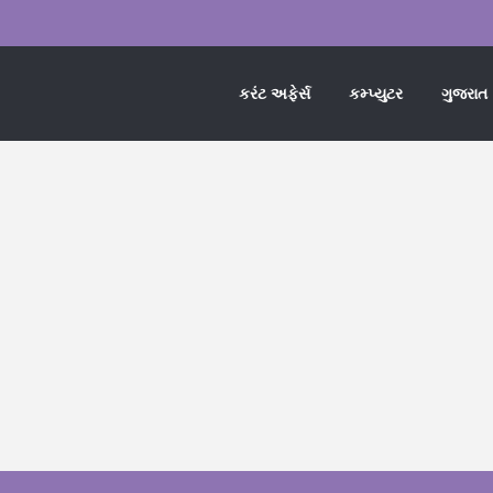
કરંટ અફેર્સ
કમ્પ્યુટર
ગુજરાત