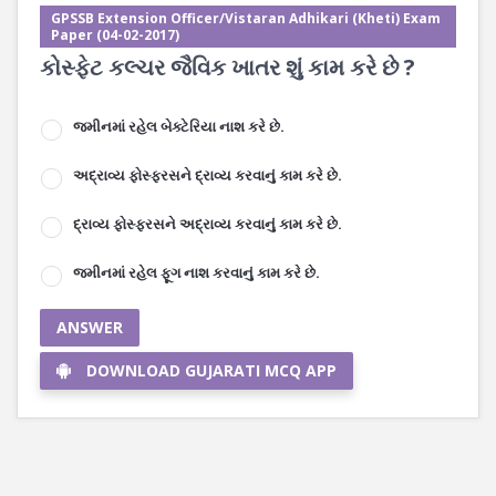
GPSSB Extension Officer/Vistaran Adhikari (Kheti) Exam
Paper (04-02-2017)
કોસ્ફેટ કલ્ચર જૈવિક ખાતર શું કામ કરે છે ?
જમીનમાં રહેલ બેક્ટેરિયા નાશ કરે છે.
અદ્રાવ્ય ફોસ્ફરસને દ્રાવ્ય કરવાનું કામ કરે છે.
દ્રાવ્ય ફોસ્ફરસને અદ્રાવ્ય કરવાનું કામ કરે છે.
જમીનમાં રહેલ ફૂગ નાશ કરવાનું કામ કરે છે.
ANSWER
DOWNLOAD GUJARATI MCQ APP