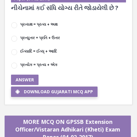
નીચેનામાં કઈ સંધિ યોગ્ય રીતે જોડાયેલી છે ?
પ્રત્યક્ષ = પ્રત્ય + અક્ષ
પ્રત્યુત્તર = પ્રતિ + ઉત્તર
ઈત્યાદિ = ઈત્ય્ + આદિ
પ્રત્યેક = પ્રત્ય + એક
ANSWER
DOWNLOAD GUJARATI MCQ APP
MORE MCQ ON GPSSB Extension
Officer/Vistaran Adhikari (Kheti) Exam