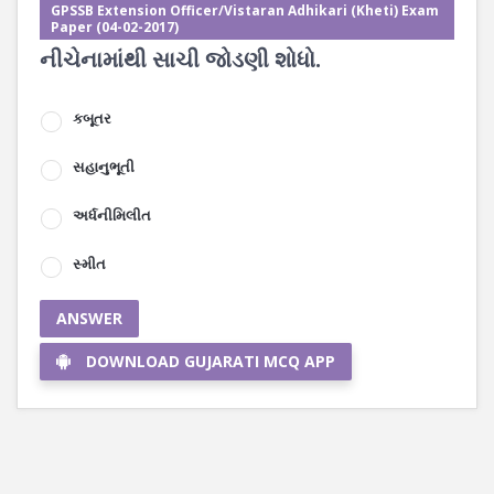
GPSSB Extension Officer/Vistaran Adhikari (Kheti) Exam
Paper (04-02-2017)
નીચેનામાંથી સાચી જોડણી શોધો.
કબૂતર
સહાનુભૂતી
અર્ધનીમિલીત
સ્મીત
ANSWER
DOWNLOAD GUJARATI MCQ APP