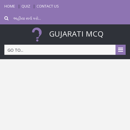
HOME
QUIZ
CONTACT US
GUJARATI MCQ
GO TO...