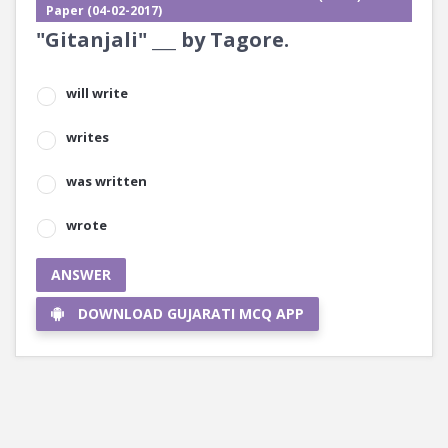
Paper (04-02-2017)
"Gitanjali" ___ by Tagore.
will write
writes
was written
wrote
ANSWER
DOWNLOAD GUJARATI MCQ APP