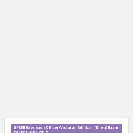
GPSSB Extension Officer/Vistaran Adhikari (Kheti) Exam
Paper (04-02-2017)