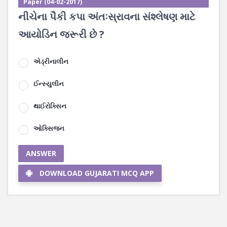
Paper (04-02-2017)
નીચેના પૈકી કપા અંતઃસ્રાવના સંશ્લેષણ માટે
આયોડિન જરૂરી છે ?
એડ્રીનાલીન
ઈન્સ્યુલીન
થાઈરોક્સિન
ઓક્સિજન
ANSWER
DOWNLOAD GUJARATI MCQ APP