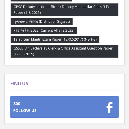
GPSC Deputy section officer / Deputy Mamlatdar Class-3 Exam
Paper (1-8-2021)
ગુજરાતના જિલ્લા (District of Gujarat)
કરંટ અફેર્સ 2022 (Current Affairs 2022)
Talati cum Mantri Exam Paper (12-02-2017) (NS-1-3)
GSSSB Bin Sachivalay Clerk & Office Assistant Question Paper
(17-11-2019)
FIND US
800
FOLLOW US