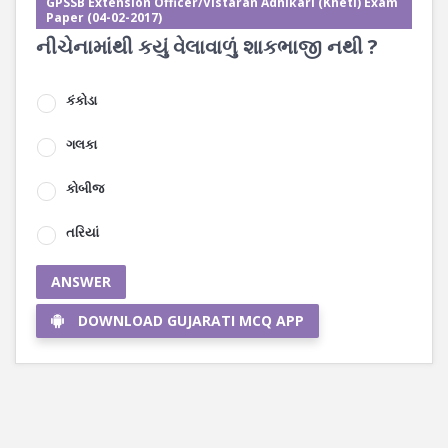
GPSSB Extension Officer/Vistaran Adhikari (Kheti) Exam
Paper (04-02-2017)
નીચેનામાંથી કયું વેલાવાળું શાકભાજી નથી ?
કંકોડા
ગલકા
કોબીજ
તરિયાં
ANSWER
DOWNLOAD GUJARATI MCQ APP