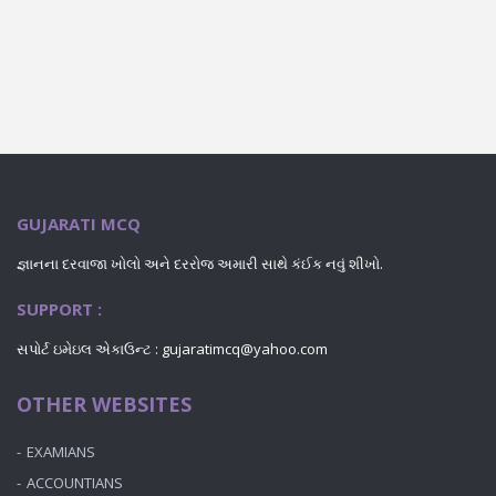
GUJARATI MCQ
જ્ઞાનના દરવાજા ખોલો અને દરરોજ અમારી સાથે કંઈક નવું શીખો.
SUPPORT :
સપોર્ટ ઇમેઇલ એકાઉન્ટ : gujaratimcq@yahoo.com
OTHER WEBSITES
EXAMIANS
ACCOUNTIANS