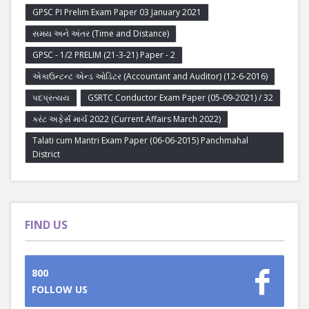
GPSC PI Prelim Exam Paper 03 January 2021
સમય અને અંતર (Time and Distance)
GPSC - 1/2 PRELIM (21-3-21) Paper - 2
એકાઉન્ટન્ટ એન્ડ ઓડિટર (Accountant and Auditor) (12-6-2016)
પદપ્રત્યય
GSRTC Conductor Exam Paper (05-09-2021) / 32
કરંટ અફેર્સ માર્ચ 2022 (Current Affairs March 2022)
Talati cum Mantri Exam Paper (06-06-2015) Panchmahal
District
FIND US
800
FOLLOW US