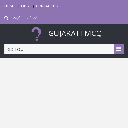
HOME
QUIZ
CONTACT US
GUJARATI MCQ
GO TO...