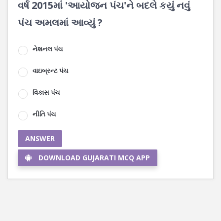
વર્ષ 2015માં 'આયોજન પંચ'ને બદલે કયું નવું
પંચ અમલમાં આવ્યું ?
નેશનલ પંચ
વાઇબ્રન્ટ પંચ
વિકાસ પંચ
નીતિ પંચ
ANSWER
DOWNLOAD GUJARATI MCQ APP