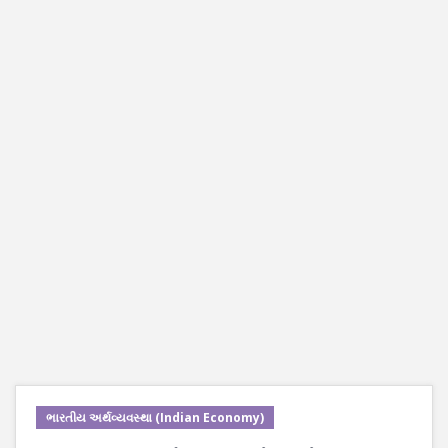
ભારતીય અર્થવ્યવસ્થા (Indian Economy)