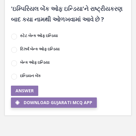
'ઇમ્પિરિયલ બેંક ઓફ ઇન્ડિયા'ને રાષ્ટ્રીયકરણ
બાદ કયા નામથી ઓળખવામાં આવે છે ?
સ્ટેટ બેન્ક ઓફ ઇન્ડિયા
રિઝર્વ બેન્ક ઓફ ઇન્ડિયા
બેન્ક ઓફ ઇન્ડિયા
ઇન્ડિયન બેંક
ANSWER
DOWNLOAD GUJARATI MCQ APP