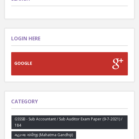
LOGIN HERE
GOOGLE
CATEGORY
GSSSB - Sub Accountant / Sub Auditor Exam Paper (9-7-2021) /
184
મહાત્મા ગાંધીજી (Mahatma Gandhiji)