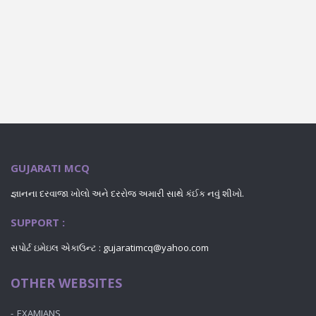
GUJARATI MCQ
જ્ઞાનના દરવાજા ખોલો અને દરરોજ અમારી સાથે કંઈક નવું શીખો.
SUPPORT :
સપોર્ટ ઇમેઇલ એકાઉન્ટ : gujaratimcq@yahoo.com
OTHER WEBSITES
EXAMIANS