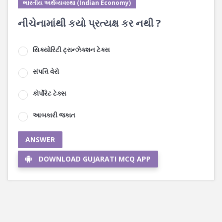
ભારતીય અર્થવ્યવસ્થા (Indian Economy)
નીચેનામાંથી કયો પ્રત્યક્ષ કર નથી ?
સિક્યોરિટી ટ્રાન્ઝેક્શન ટેક્સ
સંપત્તિ વેરો
કોર્પોરેટ ટેક્સ
આબકારી જકાત
ANSWER
DOWNLOAD GUJARATI MCQ APP