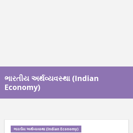
ભારતીય અર્થવ્યવસ્થા (Indian
Economy)
ભારતીય અર્થવ્યવસ્થા (Indian Economy)