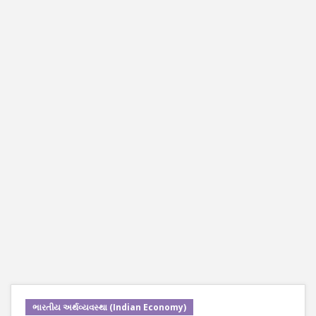
ભારતીય અર્થવ્યવસ્થા (Indian Economy)