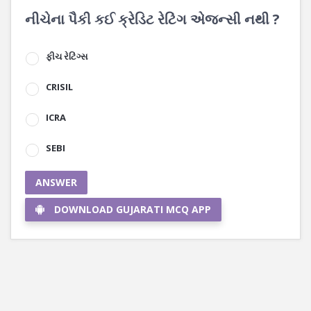
નીચેના પૈકી કઈ ક્રેડિટ રેટિંગ એજન્સી નથી ?
ફીચ રેટિંગ્સ
CRISIL
ICRA
SEBI
ANSWER
DOWNLOAD GUJARATI MCQ APP