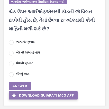
ભારતીય અર્થવ્યવસ્થા (Indian Economy)
ચેક ઉપર આઈએફએસસી કોડની જે વિગત
છાપેલી હોય છે, તેમાં છેલ્લા છ આંકડાથી કોની
માહિતી મળી શકે છે ?
ખાતાનો પ્રકાર
બેંકની શાખાનું નામ
ધંધાનો પ્રકાર
બેંકનું નામ
ANSWER
DOWNLOAD GUJARATI MCQ APP