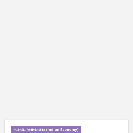
ભારતીય અર્થવ્યવસ્થા (Indian Economy)