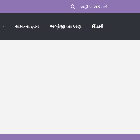
સામાન્ય જ્ઞાન
અંગ્રેજી વ્યાકરણ
થિયરી