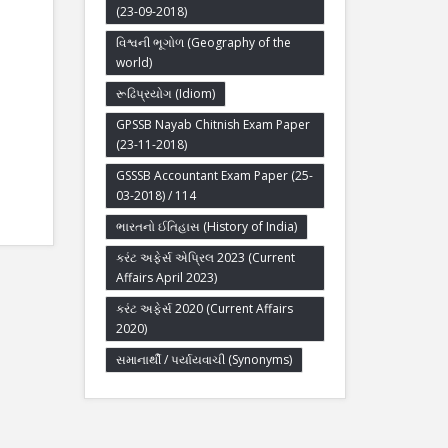
(23-09-2018)
વિશ્વની ભૂગોળ (Geography of the
world)
રૂઢિપ્રયોગ (Idiom)
GPSSB Nayab Chitnish Exam Paper
(23-11-2018)
GSSSB Accountant Exam Paper (25-
03-2018) / 114
ભારતનો ઈતિહાસ (History of India)
કરંટ અફેર્સ એપ્રિલ 2023 (Current
Affairs April 2023)
કરંટ અફેર્સ 2020 (Current Affairs
2020)
સમાનાર્થી / પર્યાયવાચી (Synonyms)