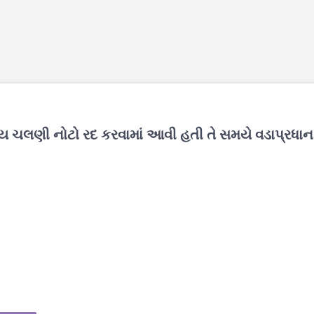
રતીય ચલણી નોટો રદ કરવામાં આવી હતી તે સમયે વડાપ્રધાન