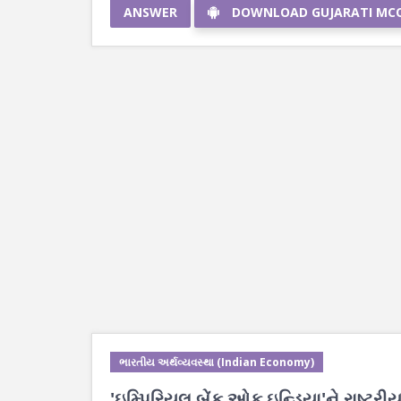
ANSWER
DOWNLOAD GUJARATI MC
ભારતીય અર્થવ્યવસ્થા (Indian Economy)
'ઇમ્પિરિયલ બેંક ઓફ ઇન્ડિયા'ને રાષ્ટ