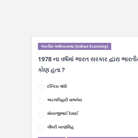
ભારતીય અર્થવ્યવસ્થા (Indian Economy)
1978 ના વર્ષમાં ભારત સરકાર દ્વારા ભા
કોણ હતા ?
ઈન્દિરા ગાંધી
અટલબિહારી વાજપેય
મોરારજીભાઈ દેસાઈ
ચૌધરી ચરણસિંહ