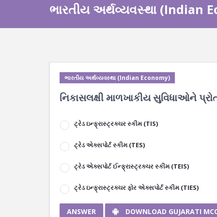
ભારતીય અર્થવ્યવસ્થા (Indian
ભારતીય અર્થવ્યવસ્થા (Indian Economy)
નિકાસલક્ષી માળખાકીય સુવિધાઓને પ્રો
ટ્રેડ ઇન્ફ્રાસ્ટ્રક્ચર સ્કીમ (TIS)
ટ્રેડ એક્સપોર્ટ સ્કીમ (TES)
ટ્રેડ એક્સપોર્ટ ઈન્ફ્રાસ્ટ્રક્ચર સ્કીમ (TEIS)
ટ્રેડ ઇન્ફ્રાસ્ટ્રક્ચર ફોર એક્સપોર્ટ સ્કીમ (TIES)
ANSWER
DOWNLOAD GUJARATI MC