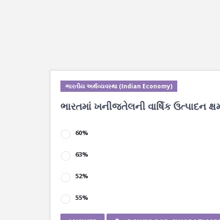
ભારતીય અર્થવ્યવસ્થા (Indian Economy)
ભારતમાં ખનીજતેલની વાર્ષિક ઉત્પાદન ક્ષમ
60%
63%
52%
55%