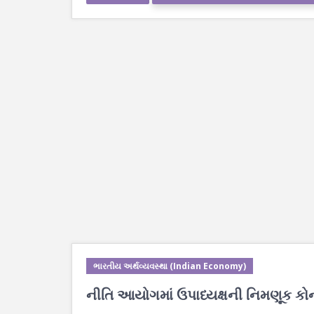
ભારતીય અર્થવ્યવસ્થા (Indian Economy)
નીતિ આયોગમાં ઉપાધ્યક્ષની નિમણૂક કોના 