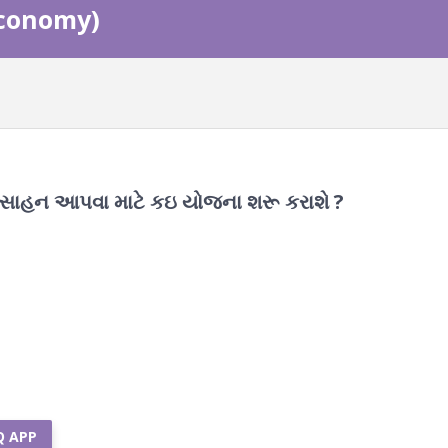
 Economy)
ત્સાહન આપવા માટે કઇ યોજના શરૂ કરાશે ?
Q APP