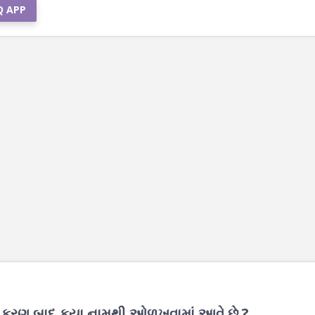
Q APP
્રીયકરણ બાદ કયા નામથી ઓળખવામાં આવે છે ?