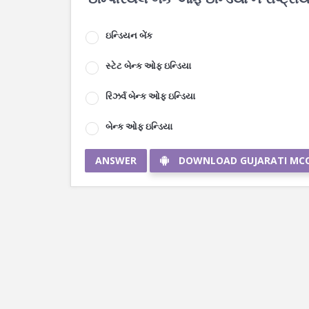
ઇન્ડિયન બેંક
સ્ટેટ બેન્ક ઓફ ઇન્ડિયા
રિઝર્વ બેન્ક ઓફ ઇન્ડિયા
બેન્ક ઓફ ઇન્ડિયા
ANSWER
DOWNLOAD GUJARATI MC