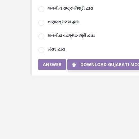
માનનીય રાષ્ટ્રપતિશ્રી દ્વારા
નાણામંત્રાલય દ્વારા
માનનીય વડાપ્રધાનશ્રી દ્વારા
સંસદ દ્વારા
ANSWER
DOWNLOAD GUJARATI MC