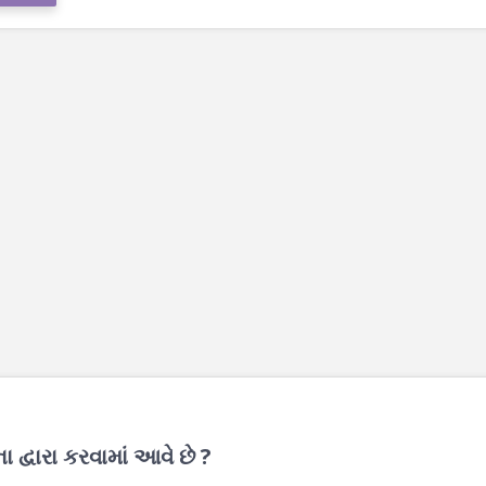
દ્વારા કરવામાં આવે છે ?