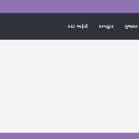
કરંટ અફેર્સ
કમ્પ્યુટર
ગુજરાત