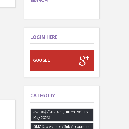
SEARCH
LOGIN HERE
GOOGLE
CATEGORY
કરંટ અફેર્સ મે 2023 (Current Affairs
May 2023)
GMC Sub Auditor / Sub Accountant