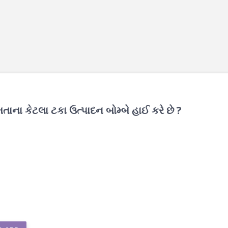
તાના કેટલા ટકા ઉત્પાદન બોમ્બે હાઈ કરે છે ?