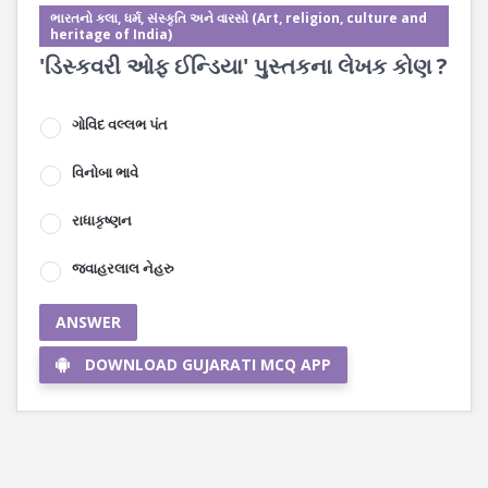
ભારતનો કલા, ધર્મ, સંસ્કૃતિ અને વારસો (Art, religion, culture and
heritage of India)
'ડિસ્કવરી ઓફ ઈન્ડિયા' પુસ્તકના લેખક કોણ ?
ગોવિંદ વલ્લભ પંત
વિનોબા ભાવે
રાધાકૃષ્ણન
જવાહરલાલ નેહરુ
ANSWER
DOWNLOAD GUJARATI MCQ APP