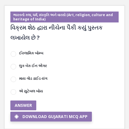
ભારતનો કલા, ધર્મ, સંસ્કૃતિ અને વારસો (Art, religion, culture and
heritage of India)
વિક્રમ શેઠ દ્વારા નીચેના પૈકી કયું પુસ્તક
લખાયેલ છે ?
ઈસ્લામિક બોમ્બ
લુક બેક ઈન એંગર
માય ગોડ ડાઈડ યંગ
એ સુટેબલ બોય
ANSWER
DOWNLOAD GUJARATI MCQ APP