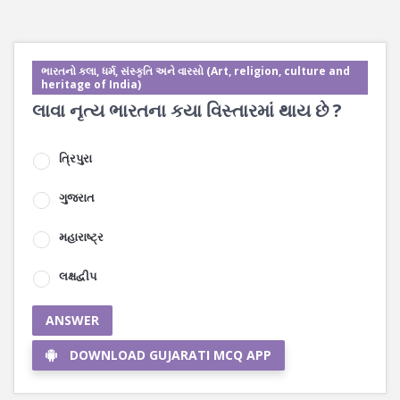
ભારતનો કલા, ધર્મ, સંસ્કૃતિ અને વારસો (Art, religion, culture and
heritage of India)
લાવા નૃત્ય ભારતના કયા વિસ્તારમાં થાય છે ?
ત્રિપુરા
ગુજરાત
મહારાષ્ટ્ર
લક્ષદ્વીપ
ANSWER
DOWNLOAD GUJARATI MCQ APP