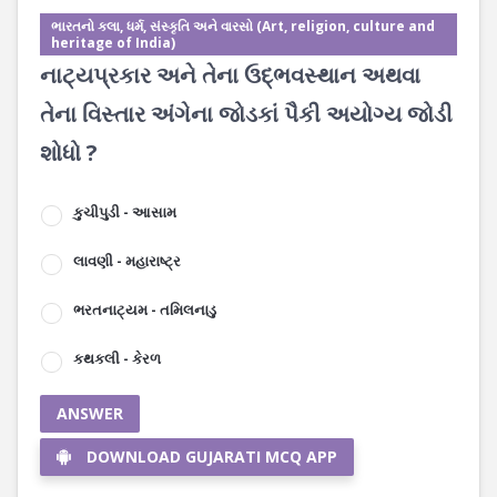
ભારતનો કલા, ધર્મ, સંસ્કૃતિ અને વારસો (Art, religion, culture and
heritage of India)
નાટ્યપ્રકાર અને તેના ઉદ્ભવસ્થાન અથવા
તેના વિસ્તાર અંગેના જોડકાં પૈકી અયોગ્ય જોડી
શોધો ?
કુચીપુડી - આસામ
લાવણી - મહારાષ્ટ્ર
ભરતનાટ્યમ - તમિલનાડુ
કથકલી - કેરળ
ANSWER
DOWNLOAD GUJARATI MCQ APP