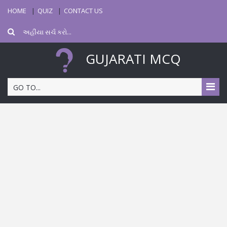
HOME
QUIZ
CONTACT US
GUJARATI MCQ
GO TO...