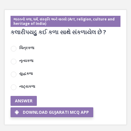
ભારતનો કલા, ધર્મ, સંસ્કૃતિ અને વારસો (Art, religion, culture and
heritage of India)
કલારીપયટ્ટુ કઈ કળા સાથે સંકળાયેલ છે ?
ચિત્રકળા
નૃત્યકળા
યુદ્ધકળા
નાટ્યકળા
ANSWER
DOWNLOAD GUJARATI MCQ APP