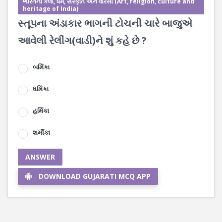
ભારતનો કલા, ધર્મ, સંસ્કૃતિ અને વારસો (Art, religion, culture and
heritage of India)
સ્તૂપના અંડાકાર ભાગની ટોચની ચારે બાજુએ
આવેલી રેલીંગ(વાડી)ને શું કહે છે ?
બર્મિકા
ધર્મિકા
હર્મિકા
શર્મીકા
ANSWER
DOWNLOAD GUJARATI MCQ APP