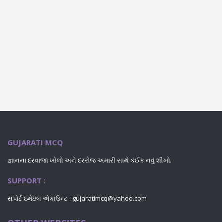
GUJARATI MCQ
જ્ઞાનના દરવાજા ખોલો અને દરરોજ અમારી સાથે કંઈક નવું શીખો.
SUPPORT :
સપોર્ટ ઇમેઇલ એકાઉન્ટ : gujaratimcq@yahoo.com