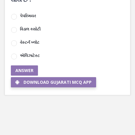
પેપસ્મિયર
વિડાલ કસોટી
વેસ્ટર્ન બ્લોટ
એલિઝાટેસ્ટ
ANSWER
DOWNLOAD GUJARATI MCQ APP