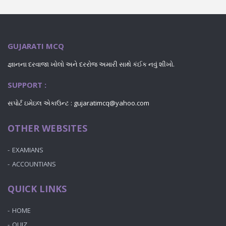
GUJARATI MCQ
જ્ઞાનના દરવાજા ખોલો અને દરરોજ અમારી સાથે કંઈક નવું શીખો.
SUPPORT :
સપોર્ટ ઇમેઇલ એકાઉન્ટ : gujaratimcq@yahoo.com
OTHER WEBSITES
EXAMIANS
ACCOUNTIANS
QUICK LINKS
HOME
QUIZ