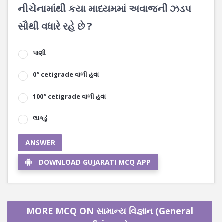
નીચેનામાંથી કયા માધ્યમમાં અવાજની ઝડપ
સૌથી વધારે રહે છે ?
પાણી
0° cetigrade વાળી હવા
100° cetigrade વાળી હવા
લાકડું
ANSWER
DOWNLOAD GUJARATI MCQ APP
MORE MCQ ON સામાન્ય વિજ્ઞાન (General