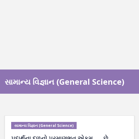
સામાન્ય વિજ્ઞાન (General Science)
સામાન્ય વિજ્ઞાન (General Science)
પદાર્થના દળનો પ્રમાણભૂત એકમ ___ છે.