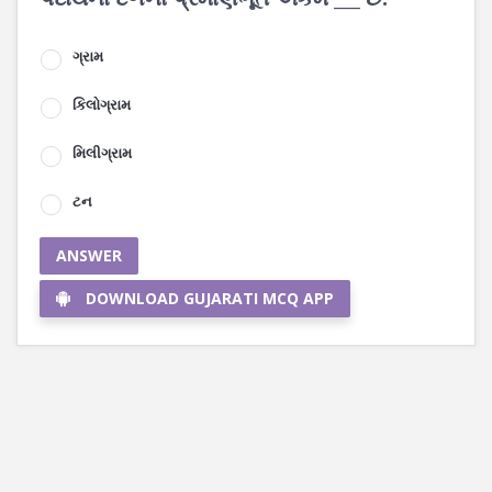
ગ્રામ
કિલોગ્રામ
મિલીગ્રામ
ટન
ANSWER
DOWNLOAD GUJARATI MCQ APP