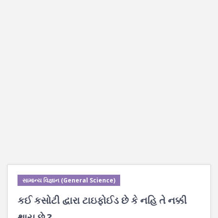
સામાન્ય વિજ્ઞાન (General Science)
કઈ કસોટી દ્વારા ટાઇફોઈડ છે કે નહિ તે નક્કી
થાય છે ?