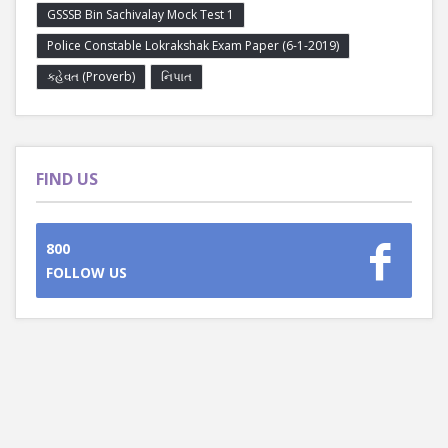
GSSSB Bin Sachivalay Mock Test 1
Police Constable Lokrakshak Exam Paper (6-1-2019)
કહેવત (Proverb)
નિપાત
FIND US
800
FOLLOW US