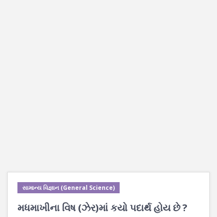
સામાન્ય વિજ્ઞાન (General Science)
મધમાખીના વિષ (ઝેર)માં કયો પદાર્થ હોય છે ?