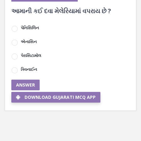
આમાની કઈ દવા મેલેરિયામાં વપરાય છે ?
પેનિસિલિન
એનાસિન
પેરાસિટામોલ
ક્વિનાઈન
ANSWER
DOWNLOAD GUJARATI MCQ APP