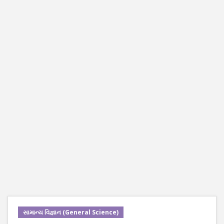
સામાન્ય વિજ્ઞાન (General Science)