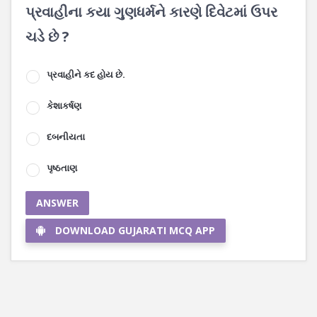
પ્રવાહીના કયા ગુણધર્મને કારણે દિવેટમાં ઉપર
ચડે છે ?
પ્રવાહીને કદ હોય છે.
કેશાકર્ષણ
દબનીયતા
પૃષ્ઠતાણ
ANSWER
DOWNLOAD GUJARATI MCQ APP