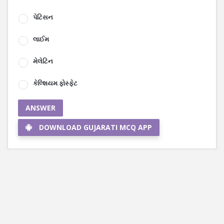
પેટિસન
લાઈમ
મેલેટિન
કેલ્શિયમ ફોસ્ફેટ
ANSWER
DOWNLOAD GUJARATI MCQ APP