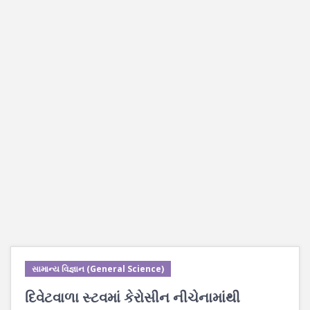
સામાન્ય વિજ્ઞાન (General Science)
દિવેટવાળા સ્ટવમાં કેરોસીન નીચેનામાંથી