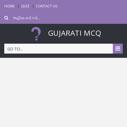
HOME
QUIZ
CONTACT US
GUJARATI MCQ
GO TO...