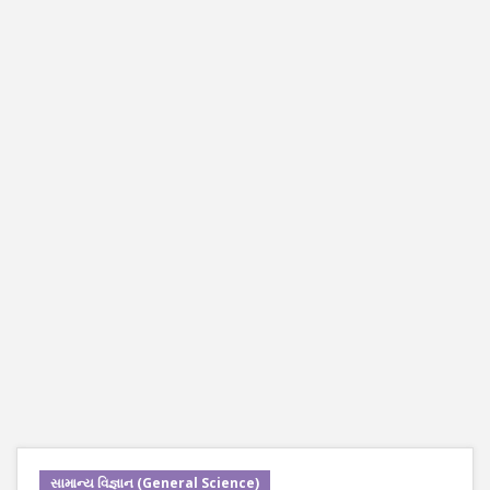
સામાન્ય વિજ્ઞાન (General Science)