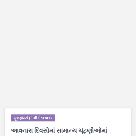
ફૂલફોર્મ્સ (Full Forms)
આવનારા દિવસોમાં સામાન્ય ચૂંટણીઓમાં