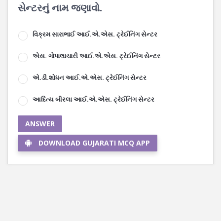
સેન્ટરનું નામ જણાવો.
વિક્રમ સારાભાઈ આઈ.એ.એસ. ટ્રેઈનિંગ સેન્ટર
એસ. ગોપાલાચારી આઈ.એ.એસ. ટ્રેઈનિંગ સેન્ટર
એ.ડી.શોધન આઈ.એ.એસ. ટ્રેઈનિંગ સેન્ટર
આદિત્ય બીરલા આઈ.એ.એસ. ટ્રેઈનિંગ સેન્ટર
ANSWER
DOWNLOAD GUJARATI MCQ APP