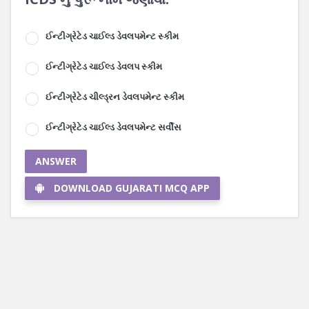
ઈન્ટીગ્રેટેડ ચાઈલ્ડ ડેવલપમેન્ટ સ્કીમ
ઈન્ટીગ્રેટેડ ચાઈલ્ડ ડેવલપ સ્કીમ
ઈન્ટીગ્રેટેડ ચીલ્ડ્રન ડેવલપમેન્ટ સ્કીમ
ઈન્ટીગ્રેટેડ ચાઈલ્ડ ડેવલપમેન્ટ સર્વીસ
ANSWER
DOWNLOAD GUJARATI MCQ APP