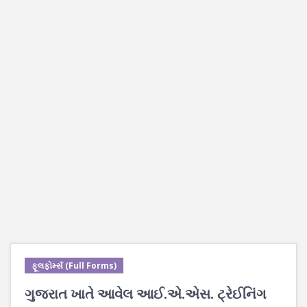
ફૂલફોર્મ્સ (Full Forms)
ગુજરાત ખાતે આવેલ આઈ.એ.એસ. ટ્રેઈનિંગ