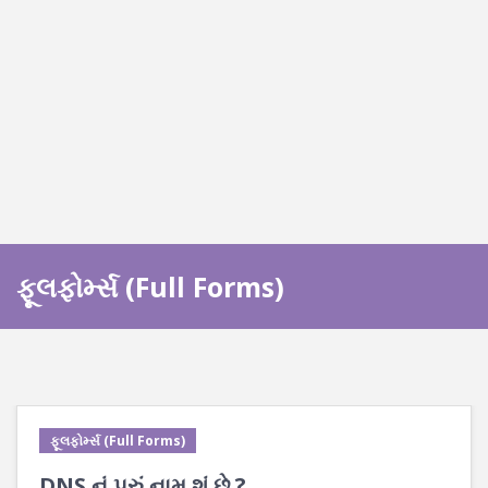
ફૂલફોર્મ્સ (Full Forms)
ફૂલફોર્મ્સ (Full Forms)
DNS નું પૂરું નામ શું છે ?