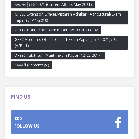
કરંટ અફેર્સ મે 2021 (Current Affairs May 2021)
GPSSB Extension Officer/Vistaran Adhikari (Agricultural) Exam
Paper (04-11-2018)
GSRTC Conductor Exam Paper (05-09-2021) / 32
GPSC Accounts Officer Class-1 Exam Paper (25-7-2021) / 25
(ASP - 1)
DPSSC Talati cum Mantri Exam Paper (12-02-2017)
ટકાવારી (Percentage)
FIND US
800
FOLLOW US