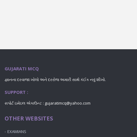
GUJARATI MCQ
જ્ઞાનના દરવાજા ખોલો અને દરરોજ અમારી સાથે કંઈક નવું શીખો.
SUPPORT :
સપોર્ટ ઇમેઇલ એકાઉન્ટ : gujaratimcq@yahoo.com
OTHER WEBSITES
EXAMIANS