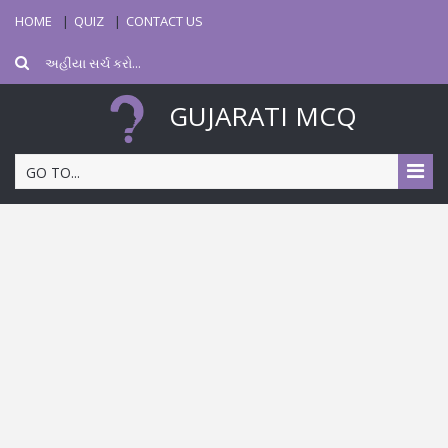
HOME
QUIZ
CONTACT US
GUJARATI MCQ
GO TO...