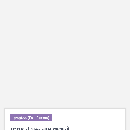
ફૂલફોર્મ્સ (Full Forms)
ICDS નું પુરૂ નામ જણાવો.