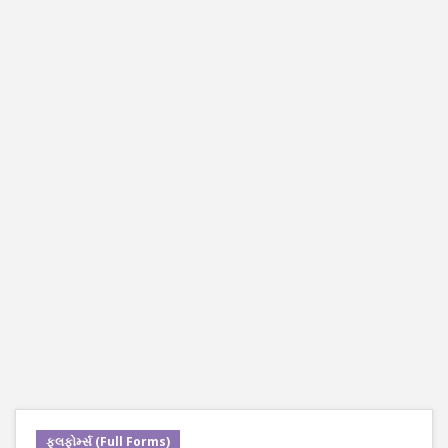
ફૂલફોર્મ્સ (Full Forms)