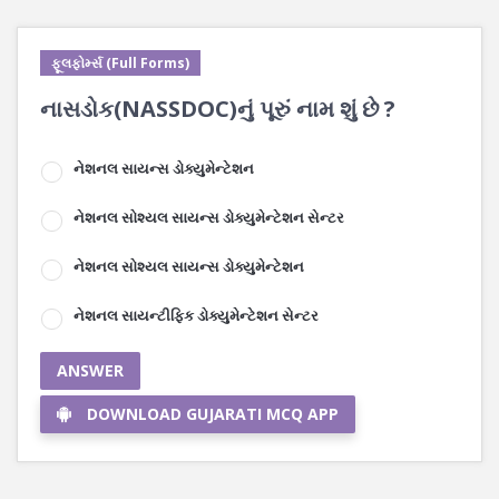
ફૂલફોર્મ્સ (Full Forms)
નાસડોક(NASSDOC)નું પૂરું નામ શું છે ?
નેશનલ સાયન્સ ડોક્યુમેન્ટેશન
નેશનલ સોશ્યલ સાયન્સ ડોક્યુમેન્ટેશન સેન્ટર
નેશનલ સોશ્યલ સાયન્સ ડોક્યુમેન્ટેશન
નેશનલ સાયન્ટીફિક ડોક્યુમેન્ટેશન સેન્ટર
ANSWER
DOWNLOAD GUJARATI MCQ APP