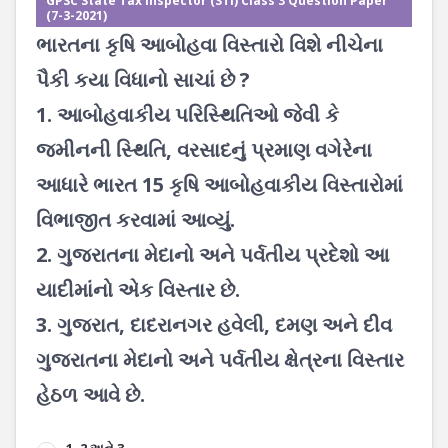
GPSC State Tax Inspector (STI) Class 3 Question Paper
(7-3-2021)
ભારતના કૃષિ આબોહવા વિસ્તારો વિશે નીચેના
પૈકી કયા વિધાનો સાચાં છે ?
1. આબોહવાકીય પરિસ્થિતિઓ જેવી કે
જમીનની સ્થિતિ, વરસાદનું પ્રમાણ વગેરેના
આધારે ભારત 15 કૃષિ આબોહવાકીય વિસ્તારોમાં
વિભાજીત કરવામાં આવ્યું.
2. ગુજરાતના મેદાનો અને પર્વતીય પ્રદેશો આ
યાદીમાંનો એક વિસ્તાર છે.
3. ગુજરાત, દાદરાનગર હવેલી, દમણ અને દીવ
ગુજરાતના મેદાનો અને પર્વતીય ક્ષેત્રના વિસ્તાર
હેઠળ આવે છે.