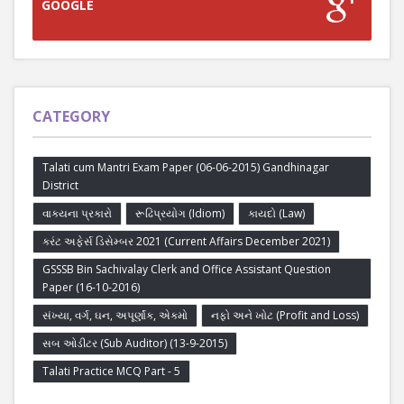
GOOGLE
CATEGORY
Talati cum Mantri Exam Paper (06-06-2015) Gandhinagar
District
વાક્યના પ્રકારો
રૂઢિપ્રયોગ (Idiom)
કાયદો (Law)
કરંટ અફેર્સ ડિસેમ્બર 2021 (Current Affairs December 2021)
GSSSB Bin Sachivalay Clerk and Office Assistant Question
Paper (16-10-2016)
સંખ્યા, વર્ગ, ઘન, અપૂર્ણાંક, એકમો
નફો અને ખોટ (Profit and Loss)
સબ ઓડીટર (Sub Auditor) (13-9-2015)
Talati Practice MCQ Part - 5