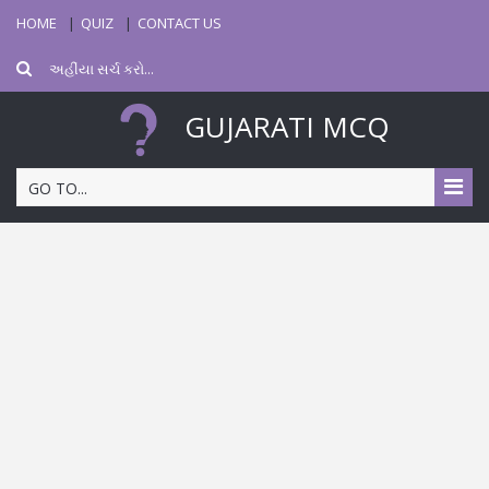
HOME
QUIZ
CONTACT US
GUJARATI MCQ
GO TO...