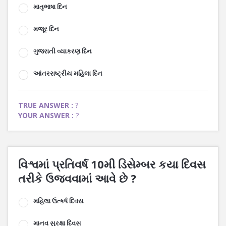
માતૃભાષા દિન
મજૂર દિન
ગુજરાતી વ્યાકરણ દિન
આંતરરાષ્ટ્રીય મહિલા દિન
TRUE ANSWER :
?
YOUR ANSWER :
?
વિશ્વમાં પ્રતિવર્ષ 10મી ડિસેમ્બર કયા દિવસ
તરીકે ઉજવવામાં આવે છે ?
મહિલા ઉત્કર્ષ દિવસ
માનવ સુરક્ષા દિવસ