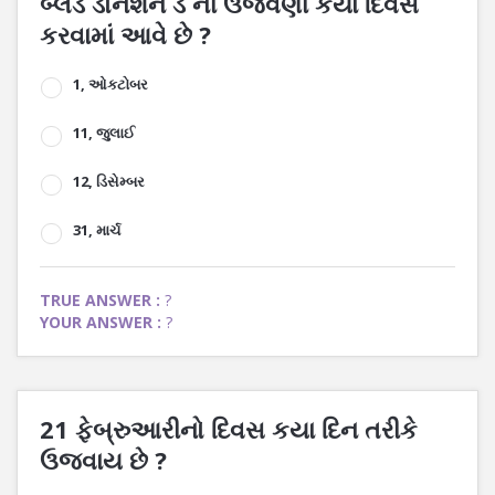
બ્લડ ડોનેશન ડે ની ઉજવણી કયા દિવસે
કરવામાં આવે છે ?
1, ઓકટોબર
11, જુલાઈ
12, ડિસેમ્બર
31, માર્ચ
TRUE ANSWER :
?
YOUR ANSWER :
?
21 ફેબ્રુઆરીનો દિવસ કયા દિન તરીકે
ઉજવાય છે ?