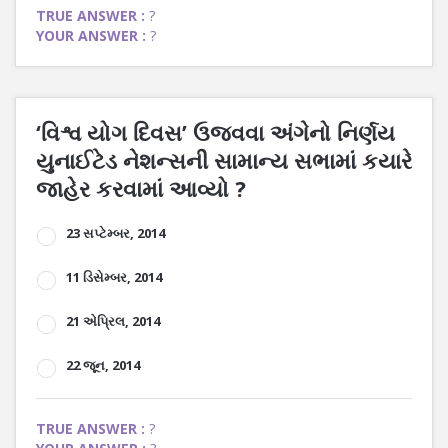
TRUE ANSWER :
?
YOUR ANSWER :
?
‘વિશ્વ યોગ દિવસ’ ઉજવવા અંગેનો નિર્ણય
યુનાઈટેડ નેશન્સની સામાન્ય સભામાં કયારે
જાહેર કરવામાં આવ્યો ?
23 સપ્ટેમ્બર, 2014
11 ડિસેમ્બર, 2014
21 એપ્રિલ, 2014
22 જૂન, 2014
TRUE ANSWER :
?