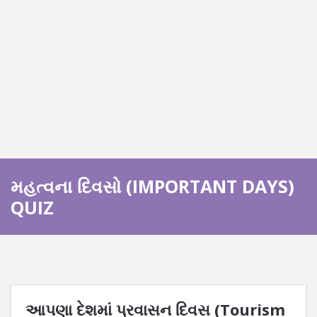
મહત્વના દિવસો (IMPORTANT DAYS)
QUIZ
આપણા દેશમાં પ્રવાસન દિવસ (Tourism