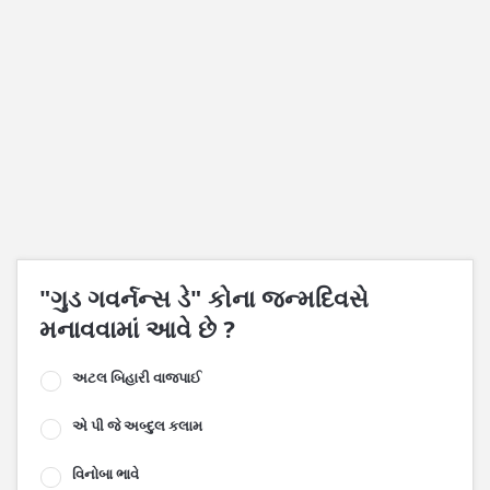
"ગુડ ગવર્નન્સ ડે" કોના જન્મદિવસે
મનાવવામાં આવે છે ?
અટલ બિહારી વાજપાઈ
એ પી જે અબ્દુલ કલામ
વિનોબા ભાવે