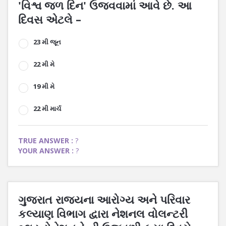
'વિશ્વ જળ દિન' ઉજવવામાં આવે છે. આ
દિવસ એટલે –
23 મી જૂન
22 મી મે
19 મી મે
22 મી માર્ચ
TRUE ANSWER :
?
YOUR ANSWER :
?
ગુજરાત રાજ્યના આરોગ્ય અને પરિવાર
કલ્યાણ વિભાગ દ્વારા નેશનલ વોલન્ટરી