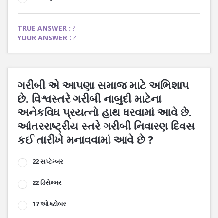
TRUE ANSWER :
?
YOUR ANSWER :
?
ગરીબી એ આપણા સમાજ માટે અભિશાપ
છે. વિશ્વસ્તરે ગરીબી નાબુદી માટેના
અનેકવિધ પ્રયત્નો હાથ ધરવામાં આવે છે.
આંતરરાષ્ટ્રીય સ્તરે ગરીબી નિવારણ દિવસ
કઈ તારીખે મનાવવામાં આવે છે ?
22 સપ્ટેમ્બર
22 ડિસેમ્બર
17 ઓક્ટોબર