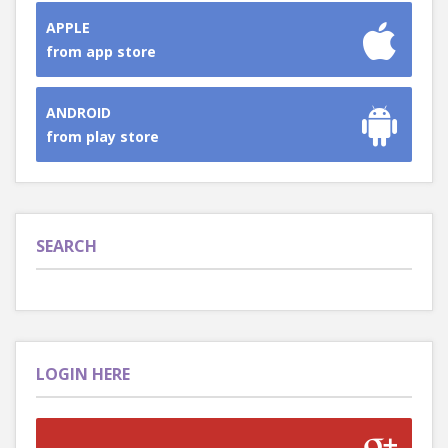
APPLE
from app store
ANDROID
from play store
SEARCH
LOGIN HERE