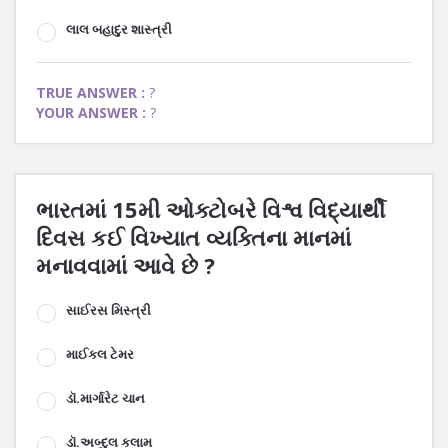
લાલ બહાદુર શાસ્ત્રી
TRUE ANSWER :
?
YOUR ANSWER :
?
ભારતમાં 15મી ઓક્ટોબરે વિશ્વ વિદ્યાર્થી
દિવસ કઈ વિખ્યાત વ્યક્તિના માનમાં
મનાવવામાં આવે છે ?
સાઈરસ મિસ્ત્રી
માઈકલ ટેમર
ડૉ.માર્ગારેટ ચાન
ડૉ.અબ્દુલ કલામ