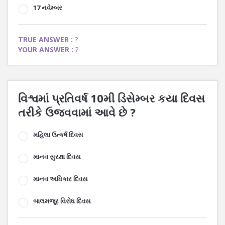
17 નવેમ્બર
TRUE ANSWER :
?
YOUR ANSWER :
?
વિશ્વમાં પ્રતિવર્ષ 10મી ડિસેમ્બર કયા દિવસ
તરીકે ઉજવવામાં આવે છે ?
મહિલા ઉત્કર્ષ દિવસ
માનવ સુરક્ષા દિવસ
માનવ અધિકાર દિવસ
બાલમજૂર વિરોધ દિવસ