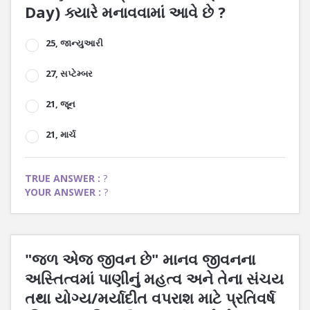
Day) ક્યારે મનાવવામાં આવે છે ?
25, જાન્યુઆરી
27, સપ્ટેમ્બર
21, જૂન
21, માર્ચ
TRUE ANSWER :
?
YOUR ANSWER :
?
"જળ એજ જીવન છે" માનવ જીવનના
અસ્તિત્વમાં પાણીનું મહત્વ અને તેના સંચય
તથા યોગ્ય/મર્યાદીત વપરાશ માટે પ્રતિવર્ષ