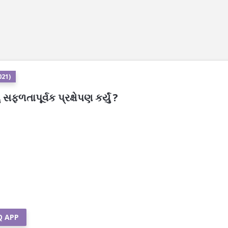
021)
ફળતાપૂર્વક પ્રક્ષેપણ કર્યું ?
Q APP