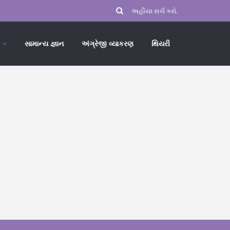
સામાન્ય જ્ઞાન
અંગ્રેજી વ્યાકરણ
થિયરી