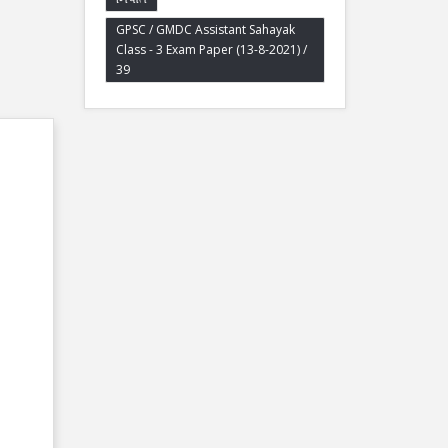
GPSC / GMDC Assistant Sahayak
Class - 3 Exam Paper (13-8-2021) /
39