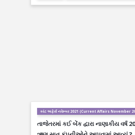
કરંટ અફેર્સ નવેમ્બર 2021 (Current Affairs November 2
તાજેતરમાં કઈ બેંક દ્વારા નાણાકીય વર્
ઋણ સાત કંપનીઓને આપવામાં આવ્યું ?