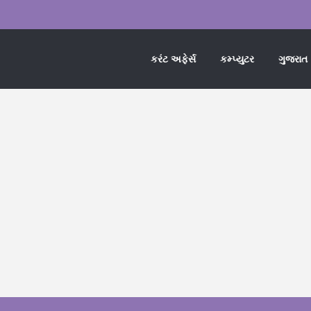
કરંટ અફેર્સ
કમ્પ્યુટર
ગુજરાત