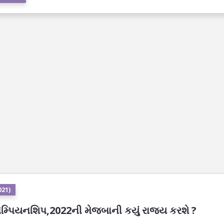
021)
ેમ્પિયનશિપ,2022ની મેજબાની કયું રાજય કરશે ?