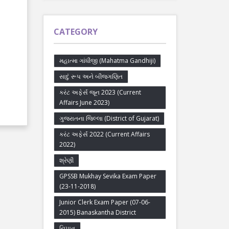
CATEGORY
મહાત્મા ગાંધીજી (Mahatma Gandhiji)
સાદું રૂપ અને બીજગણિત
કરંટ અફેર્સ જૂન 2023 (Current
Affairs June 2023)
ગુજરાતના જિલ્લા (District of Gujarat)
કરંટ અફેર્સ 2022 (Current Affairs
2022)
શ્રેણી
GPSSB Mukhay Sevika Exam Paper
(23-11-2018)
Junior Clerk Exam Paper (07-06-
2015) Banaskantha District
નિપાત