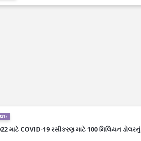
021)
ષ 2022 માટે COVID-19 રસીકરણ માટે 100 મિલિયન ડોલરનું