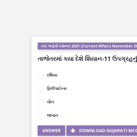
કરંટ અફેર્સ નવેમ્બર 2021 (Current Affairs November 2
તાજેતરમાં ક્યા દેશે શિયાન-11 ઉપગ્રહનું સ
રશિયા
ફિલીપાઈન્સ
ચીન
જાપાન
ANSWER
DOWNLOAD GUJARATI MC