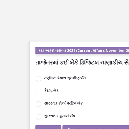
કરંટ અફેર્સ નવેમ્બર 2021 (Current Affairs November 2
તાજેતરમાં કઈ બેંકે ડિજિટલ નાણાકીય સ
કર્ણાટક વિકાસ ગ્રામીણ બેંક
કેરલા બેંક
સારસ્વત કોઓપરેટિવ બેંક
ગુજરાત સહકારી બેંક