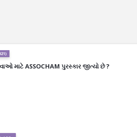
021)
ેવાઓ માટે ASSOCHAM પુરસ્કાર જીત્યો છે ?