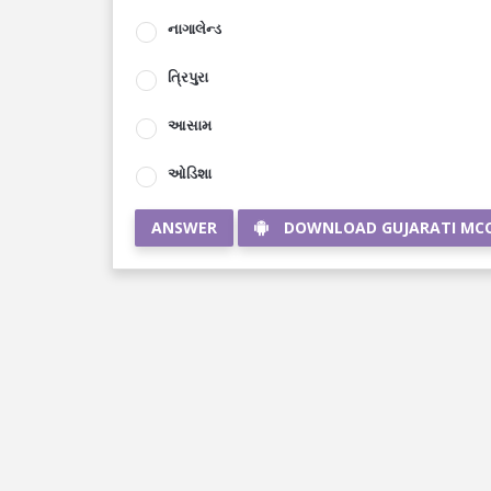
નાગાલેન્ડ
ત્રિપુરા
આસામ
ઓડિશા
ANSWER
DOWNLOAD GUJARATI MC