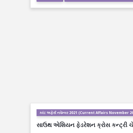
કરંટ અફેર્સ નવેમ્બર 2021 (Current Affairs November 2
સાઉથ એશિયન ફેડરેશન ક્રોસ કન્ટ્રી ચ