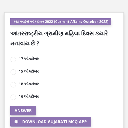
કરંટ અફેર્સ ઓક્ટોબર 2022 (Current Affairs October 2022)
આંતરરાષ્ટ્રીય ગ્રામીણ મહિલા દિવસ ક્યારે
મનાવાય છે ?
17 ઓક્ટોબર
15 ઓક્ટોબર
18 ઓક્ટોબર
16 ઓક્ટોબર
ANSWER
DOWNLOAD GUJARATI MCQ APP