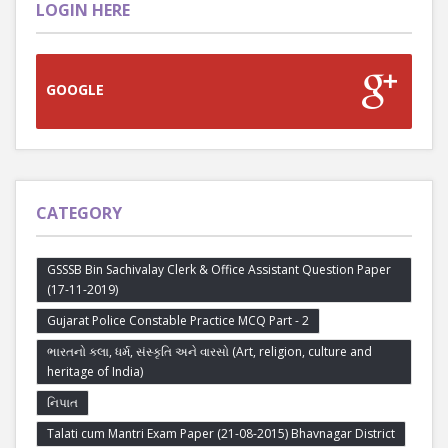
LOGIN HERE
GOOGLE
CATEGORY
GSSSB Bin Sachivalay Clerk & Office Assistant Question Paper
(17-11-2019)
Gujarat Police Constable Practice MCQ Part - 2
ભારતનો કલા, ધર્મ, સંસ્કૃતિ અને વારસો (Art, religion, culture and
heritage of India)
નિપાત
Talati cum Mantri Exam Paper (21-08-2015) Bhavnagar District