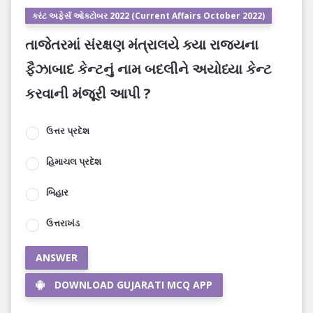
કરંટ અફેર્સ ઓક્ટોબર 2022 (Current Affairs October 2022)
તાજેતરમાં સંરક્ષણ મંત્રાલયે ક્યા રાજ્યના
ફૈઝાબાદ કેન્ટનું નામ બદલીને અયોધ્યા કેન્ટ
કરવાની મંજૂરી આપી ?
ઉત્તર પ્રદેશ
હિમાચલ પ્રદેશ
બિહાર
ઉત્તરાખંડ
ANSWER
DOWNLOAD GUJARATI MCQ APP