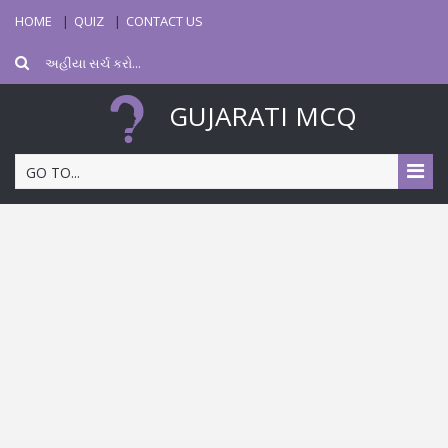
HOME
QUIZ
CONTACT US
GUJARATI MCQ
GO TO...