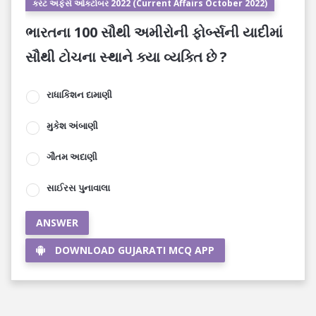
કરંટ અફેર્સ ઓક્ટોબર 2022 (Current Affairs October 2022)
ભારતના 100 સૌથી અમીરોની ફોર્બ્સની યાદીમાં
સૌથી ટોચના સ્થાને ક્યા વ્યક્તિ છે ?
રાધાકિશન દામાણી
મુકેશ અંબાણી
ગૌતમ અદાણી
સાઈરસ પુનાવાલા
ANSWER
DOWNLOAD GUJARATI MCQ APP