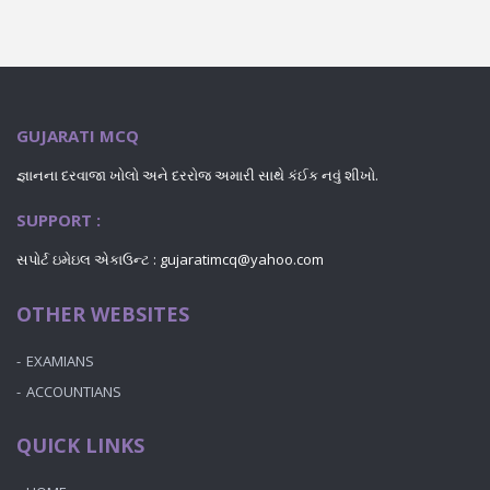
GUJARATI MCQ
જ્ઞાનના દરવાજા ખોલો અને દરરોજ અમારી સાથે કંઈક નવું શીખો.
SUPPORT :
સપોર્ટ ઇમેઇલ એકાઉન્ટ : gujaratimcq@yahoo.com
OTHER WEBSITES
EXAMIANS
ACCOUNTIANS
QUICK LINKS