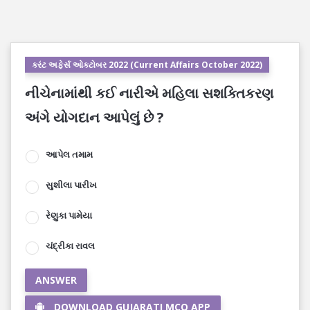
કરંટ અફેર્સ ઓક્ટોબર 2022 (Current Affairs October 2022)
નીચેનામાંથી કઈ નારીએ મહિલા સશક્તિકરણ
અંગે યોગદાન આપેલું છે ?
આપેલ તમામ
સુશીલા પારીખ
રેણુકા પામેયા
ચંદ્રીકા રાવલ
ANSWER
DOWNLOAD GUJARATI MCQ APP