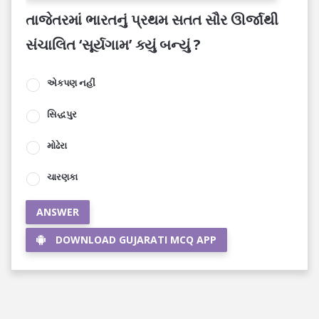
તાજેતરમાં ભારતનું પ્રથમ સતત સૌર ઊર્જાથી
સંચાલિત ‘સૂર્યગામ’ ક્યું બન્યું ?
એકપણ નહીં
સિદ્ધપુર
મોઢેરા
ચારણકા
ANSWER
DOWNLOAD GUJARATI MCQ APP