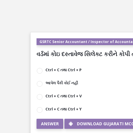
GSRTC Senior Accountant / Inspector of Accountan
વર્ડમાં કોઇ દસ્તાવેજ સિલેક્ટ કરીને કોપી
Ctrl + C તથા Ctrl + P
આપેલ પૈકી કોઈ નહીં
Ctrl + C તથા Ctrl + V
Ctrl + C તથા Ctrl + Y
ANSWER
DOWNLOAD GUJARATI MC