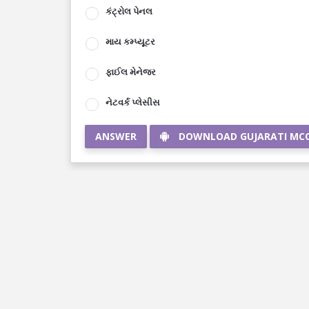
કંટ્રોલ પેનલ
માય કમ્પ્યૂટર
ફાઈલ મેનેજર
નેટવર્ક પ્લેસીસ
ANSWER
DOWNLOAD GUJARATI MC