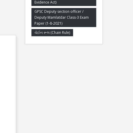
Evidence Act)
GPSC Deputy section officer /
Deputy Mamlatdar Class-3 Exam
Paper (1-8-2021)
ચેઈન રૂલ (Chain Rule)