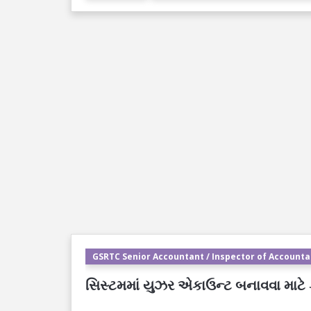
GSRTC Senior Accountant / Inspector of Accountan
સિસ્ટમમાં યુઝર એકાઉન્ટ બનાવવા માટ