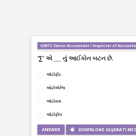
GSRTC Senior Accountant / Inspector of Accountan
'∑' એ ___ નું આઈકોન બટન છે.
ઓટોફીટ
ઓટોએરેંજ
ઓટોસમ
ઓટોફીલ
ANSWER
DOWNLOAD GUJARATI MC