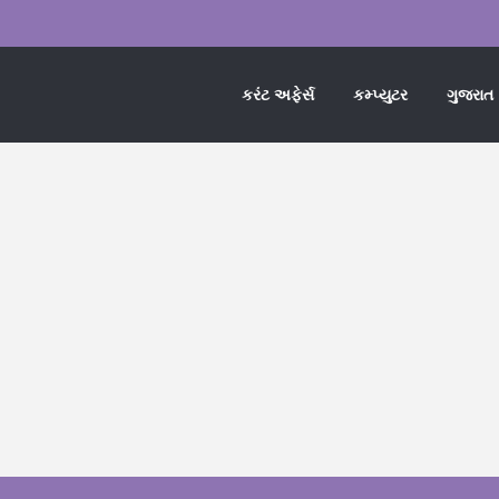
કરંટ અફેર્સ
કમ્પ્યુટર
ગુજરાત