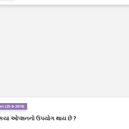
t (25-8-2019)
ે કયા ઓપ્શનનો ઉપયોગ થાય છે ?