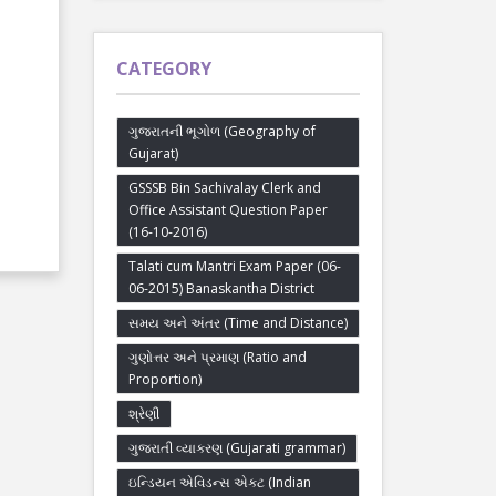
CATEGORY
ગુજરાતની ભૂગોળ (Geography of
Gujarat)
GSSSB Bin Sachivalay Clerk and
Office Assistant Question Paper
(16-10-2016)
Talati cum Mantri Exam Paper (06-
06-2015) Banaskantha District
સમય અને અંતર (Time and Distance)
ગુણોત્તર અને પ્રમાણ (Ratio and
Proportion)
શ્રેણી
ગુજરાતી વ્યાકરણ (Gujarati grammar)
ઇન્ડિયન એવિડન્સ એક્ટ (Indian