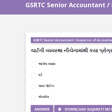
GSRTC Senior Accountant / 
GSRTC Senior Accountant / Inspector of Accountan
ચાર્ટની વ્યવસ્થા નીચેનામાંથી કયા પ્રોગ્
આપેલ તમામ
વર્ડ
પાવર પોઈન્ટ
એક્સેલ
ANSWER
DOWNLOAD GUJARATI MC