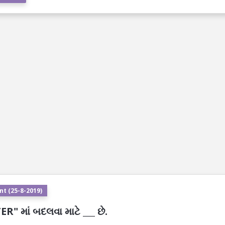
t (25-8-2019)
માં બદલવા માટે ___ છે.