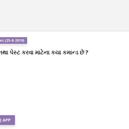
t (25-8-2019)
 તથા પેસ્ટ કરવા માટેના કયા કમાન્ડ છે ?
Q APP