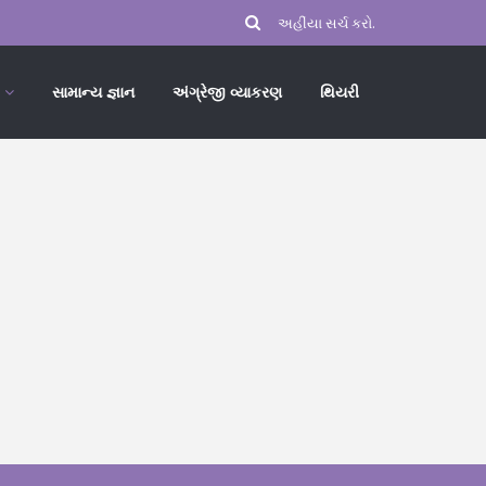
સામાન્ય જ્ઞાન
અંગ્રેજી વ્યાકરણ
થિયરી