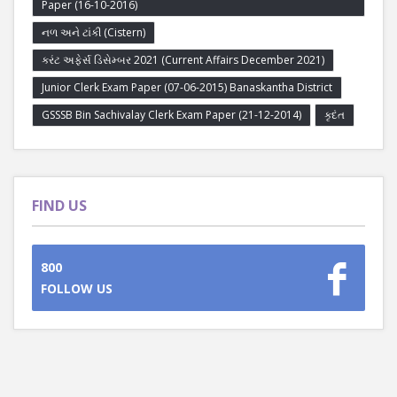
Paper (16-10-2016)
નળ અને ટાંકી (Cistern)
કરંટ અફેર્સ ડિસેમ્બર 2021 (Current Affairs December 2021)
Junior Clerk Exam Paper (07-06-2015) Banaskantha District
GSSSB Bin Sachivalay Clerk Exam Paper (21-12-2014)
કૃદંત
FIND US
800
FOLLOW US