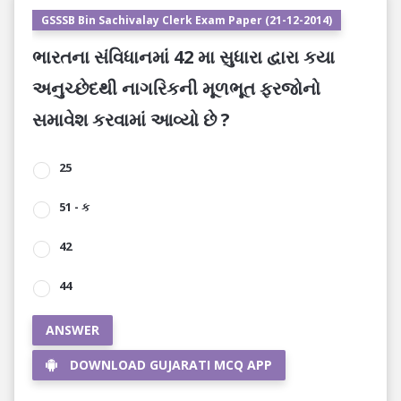
GSSSB Bin Sachivalay Clerk Exam Paper (21-12-2014)
ભારતના સંવિધાનમાં 42 મા સુધારા દ્વારા કયા
અનુચ્છેદથી નાગરિકની મૂળભૂત ફરજોનો
સમાવેશ કરવામાં આવ્યો છે ?
25
51 - ક
42
44
ANSWER
DOWNLOAD GUJARATI MCQ APP