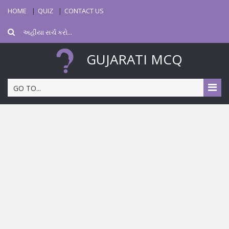
HOME
QUIZ
CONTACT US
GUJARATI MCQ
GO TO...