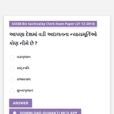
GSSSB Bin Sachivalay Clerk Exam Paper (21-12-2014)
આપણા દેશમાં વડી અદાલતના ન્યાયમૂર્તિઓ
કોણ નીમે છે ?
વડાપ્રધાન
રાષ્ટ્રપતિ
રાજ્યપાલ
મુખ્યપ્રધાન
ANSWER
DOWNLOAD GUJARATI MCQ APP