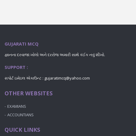
GUJARATI MCQ
જ્ઞાનના દરવાજા ખોલો અને દરરોજ અમારી સાથે કંઈક નવું શીખો.
SUPPORT :
સપોર્ટ ઇમેઇલ એકાઉન્ટ : gujaratimcq@yahoo.com
OTHER WEBSITES
EXAMIANS
ACCOUNTIANS
QUICK LINKS