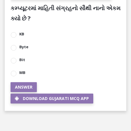
કમ્પ્યૂટરમાં માહિતી સંગ્રહનો સૌથી નાનો એકમ
ક્યો છે ?
KB
Byte
Bit
MB
ANSWER
DOWNLOAD GUJARATI MCQ APP