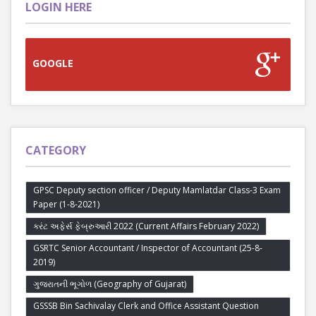
LOGIN HERE
GOOGLE
CATEGORY
GPSC Deputy section officer / Deputy Mamlatdar Class-3 Exam
Paper (1-8-2021)
કરંટ અફેર્સ ફેબ્રુઆરી 2022 (Current Affairs February 2022)
GSRTC Senior Accountant / Inspector of Accountant (25-8-
2019)
ગુજરાતની ભૂગોળ (Geography of Gujarat)
GSSSB Bin Sachivalay Clerk and Office Assistant Question