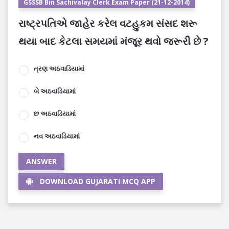
GSSSB Bin Sachivalay Clerk Exam Paper (21-12-2014)
રાષ્ટ્રપતિએ જાહેર કરેલ વટહુકમ સંસદ શરૂ
થયા બાદ કેટલા સમયમાં મંજૂર થવો જરૂરી છે ?
ત્રણ અઠવાડિયામાં
બે અઠવાડિયામાં
છ અઠવાડિયામાં
નવ અઠવાડિયામાં
ANSWER
DOWNLOAD GUJARATI MCQ APP