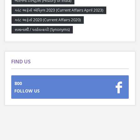
ભારતનો ઈતિહાસ (History of India)
કરંટ અફેર્સ એપ્રિલ 2023 (Current Affairs April 2023)
કરંટ અફેર્સ 2020 (Current Affairs 2020)
સમાનાર્થી / પર્યાયવાચી (Synonyms)
FIND US
800
FOLLOW US