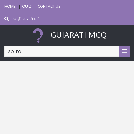
HOME
QUIZ
CONTACT US
GUJARATI MCQ
GO TO...