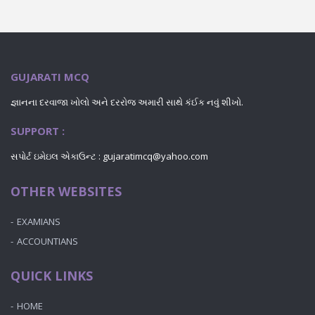
GUJARATI MCQ
જ્ઞાનના દરવાજા ખોલો અને દરરોજ અમારી સાથે કંઈક નવું શીખો.
SUPPORT :
સપોર્ટ ઇમેઇલ એકાઉન્ટ : gujaratimcq@yahoo.com
OTHER WEBSITES
EXAMIANS
ACCOUNTIANS
QUICK LINKS
HOME