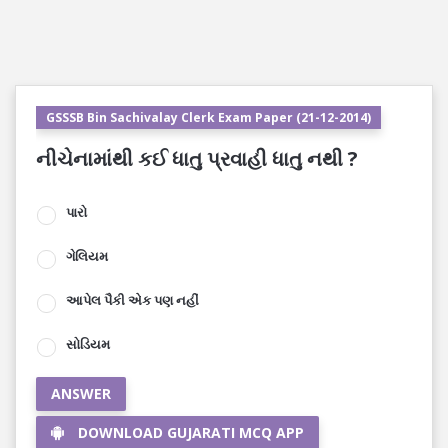
GSSSB Bin Sachivalay Clerk Exam Paper (21-12-2014)
નીચેનામાંથી કઈ ધાતુ પ્રવાહી ધાતુ નથી ?
પારો
ગેલિયમ
આપેલ પૈકી એક પણ નહીં
સોડિયમ
ANSWER
DOWNLOAD GUJARATI MCQ APP