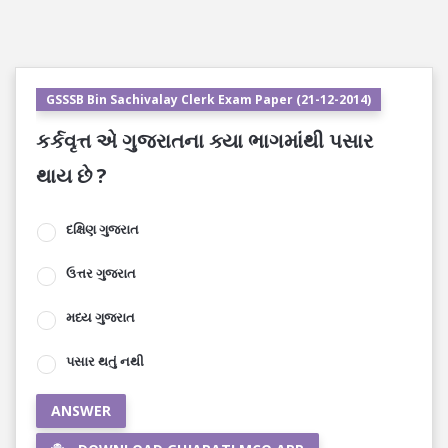
GSSSB Bin Sachivalay Clerk Exam Paper (21-12-2014)
કર્કવૃત્ત એ ગુજરાતના ક્યા ભાગમાંથી પસાર
થાય છે ?
દક્ષિણ ગુજરાત
ઉત્તર ગુજરાત
મધ્ય ગુજરાત
પસાર થતું નથી
ANSWER