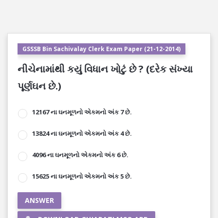
GSSSB Bin Sachivalay Clerk Exam Paper (21-12-2014)
નીચેનામાંથી કયું વિધાન ખોટું છે ? (દરેક સંખ્યા
પૂર્ણઘન છે.)
12167 ના ઘનમૂળનો એકમનો અંક 7 છે.
13824 ના ઘનમૂળનો એકમનો અંક 4 છે.
4096 ના ઘનમૂળનો એકમનો અંક 6 છે.
15625 ના ઘનમૂળનો એકમનો અંક 5 છે.
ANSWER