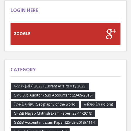
LOGIN HERE
GOOGLE
CATEGORY
કરંટ અફેર્સ મે 2023 (Current Affairs May 2023)
GMC Sub Auditor / Sub Accountant (23-09-2018)
વિશ્વની ભૂગોળ (Geography of the world)
રૂઢિપ્રયોગ (Idiom)
GPSSB Nayab Chitnish Exam Paper (23-11-2018)
GSSSB Accountant Exam Paper (25-03-2018) / 114