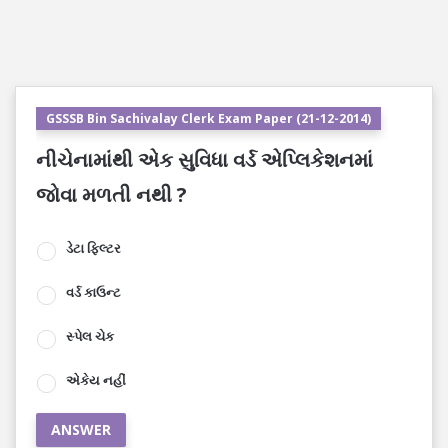
GSSSB Bin Sachivalay Clerk Exam Paper (21-12-2014)
નીચેનામાંથી એક સુવિધા વર્ડ એપ્લિકેશનમાં
જોવા મળતી નથી ?
ડેટા ફિલ્ટર
વર્ડ કાઉન્ટ
સ્પેલ ચેક
એકેય નહીં
ANSWER