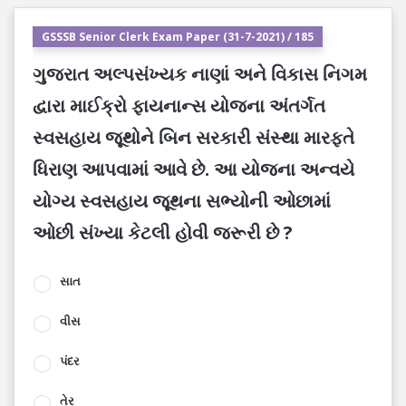
GSSSB Senior Clerk Exam Paper (31-7-2021) / 185
ગુજરાત અલ્પસંખ્યક નાણાં અને વિકાસ નિગમ
દ્વારા માઈક્રો ફાયનાન્સ યોજના અંતર્ગત
સ્વસહાય જૂથોને બિન સરકારી સંસ્થા મારફતે
ધિરાણ આપવામાં આવે છે. આ યોજના અન્વયે
યોગ્ય સ્વસહાય જૂથના સભ્યોની ઓછામાં
ઓછી સંખ્યા કેટલી હોવી જરૂરી છે ?
સાત
વીસ
પંદર
તેર