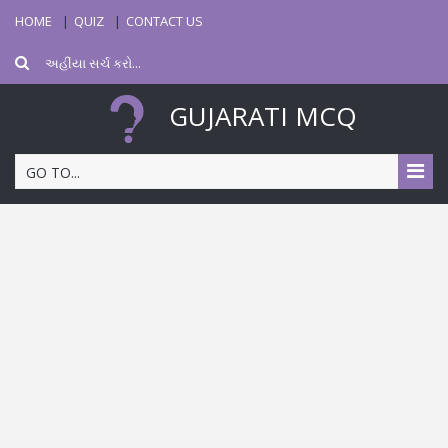
HOME
QUIZ
CONTACT US
GUJARATI MCQ
GO TO...