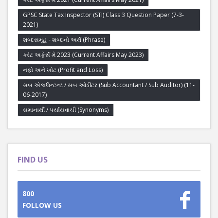
GPSC State Tax Inspector (STI) Class 3 Question Paper (7-3-
2021)
શબ્દસમૂહ - શબ્દનો અર્થ (Phrase)
કરંટ અફેર્સ મે 2023 (Current Affairs May 2023)
નફો અને ખોટ (Profit and Loss)
સબ એકાઉન્ટન્ટ / સબ ઓડીટર (Sub Accountant / Sub Auditor) (11-
06-2017)
સમાનાર્થી / પર્યાયવાચી (Synonyms)
FIND US
800
FOLLOW US