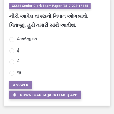
GSSSB Senior Clerk Exam Paper (31-7-2021) / 185
નીચે આપેલ વાક્યનો નિપાત ઓળખાવો.
પિતાજી, હુંયે તમારી સાથે આવીશ.
યે અને જી બંને
હું
યે
જી
ANSWER
DOWNLOAD GUJARATI MCQ APP