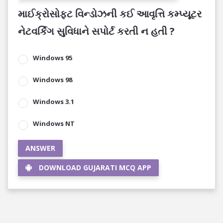
માઈક્રોસોફ્ટ વિન્ડોઝની કઈ આવૃત્તિ કમ્પ્યૂટર
નેટવર્કિંગ સુવિધાને સપોર્ટ કરતી ન હતી ?
Windows 95
Windows 98
Windows 3.1
Windows NT
ANSWER
DOWNLOAD GUJARATI MCQ APP