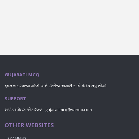
GUJARATI MCQ
જ્ઞાનના દરવાજા ખોલો અને દરરોજ અમારી સાથે કંઈક નવું શીખો.
SUPPORT :
સપોર્ટ ઇમેઇલ એકાઉન્ટ : gujaratimcq@yahoo.com
OTHER WEBSITES
EXAMIANS