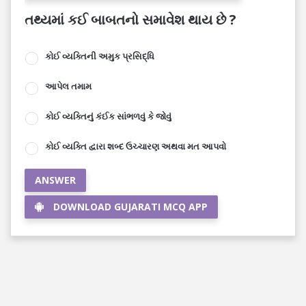
તથ્યમાં કઈ બાબતનો સમાવેશ થાય છે ?
કોઈ વ્યક્તિની અમુક પ્રસિદ્ધિ
આપેલ તમામ
કોઈ વ્યક્તિનું કંઈક સાંભળવું કે જોવું
કોઈ વ્યક્તિ દ્વારા શબ્દ ઉચ્ચારણ અથવા મત આપવો
ANSWER
DOWNLOAD GUJARATI MCQ APP