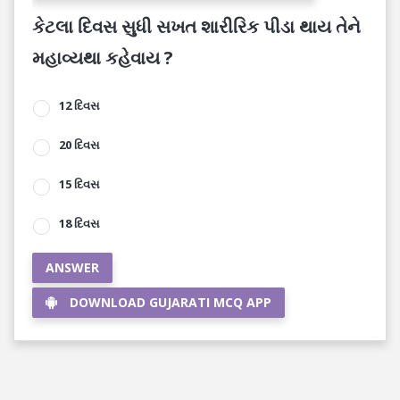
કેટલા દિવસ સુધી સખત શારીરિક પીડા થાય તેને
મહાવ્યથા કહેવાય ?
12 દિવસ
20 દિવસ
15 દિવસ
18 દિવસ
ANSWER
DOWNLOAD GUJARATI MCQ APP