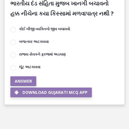
ભારતીય દંડ સંહિતા મુજબ ખાનગી બચાવનો
હક્ક નીચેના કયા કિસ્સામાં મળવાપાત્ર નથી ?
કોઈ બીજી વ્યક્તિનો જીવ બચાવવો
બળાત્કાર અટકાવવા
રાજ્ય સેવકને ફરજમાં અડચણ
લૂંટ અટકાવવા
ANSWER
DOWNLOAD GUJARATI MCQ APP