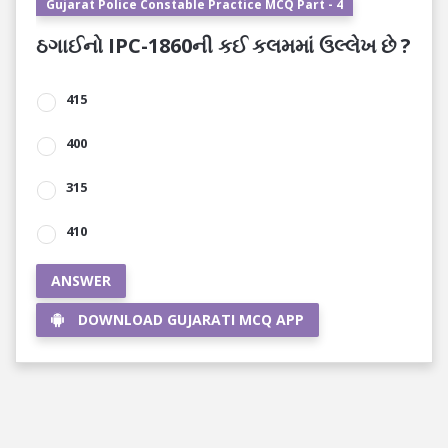
Gujarat Police Constable Practice MCQ Part - 4
ઠગાઈનો IPC-1860ની કઈ કલમમાં ઉલ્લેખ છે ?
415
400
315
410
ANSWER
DOWNLOAD GUJARATI MCQ APP