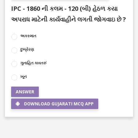
IPC - 1860 ની કલમ - 120 (બી) હેઠળ કયા
અપરાધ માટેની કાર્યવાહીને લગતી જોગવાઇ છે ?
અકસ્માત
દુષ્પ્રેરણ
ગુનાહિત કાવતરું
ખૂન
ANSWER
DOWNLOAD GUJARATI MCQ APP