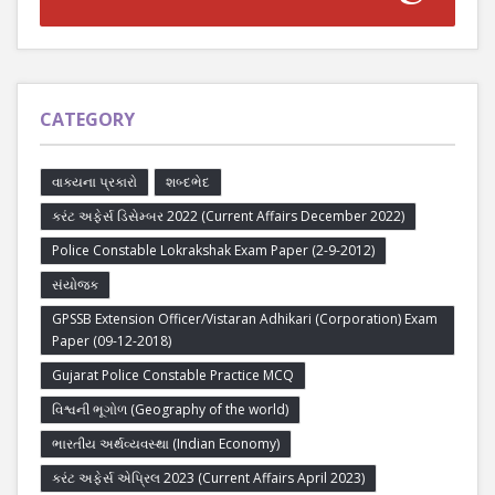
CATEGORY
વાક્યના પ્રકારો
શબ્દભેદ
કરંટ અફેર્સ ડિસેમ્બર 2022 (Current Affairs December 2022)
Police Constable Lokrakshak Exam Paper (2-9-2012)
સંયોજક
GPSSB Extension Officer/Vistaran Adhikari (Corporation) Exam
Paper (09-12-2018)
Gujarat Police Constable Practice MCQ
વિશ્વની ભૂગોળ (Geography of the world)
ભારતીય અર્થવ્યવસ્થા (Indian Economy)
કરંટ અફેર્સ એપ્રિલ 2023 (Current Affairs April 2023)