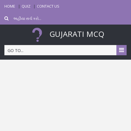
HOME
QUIZ
CONTACT US
GUJARATI MCQ
GO TO...