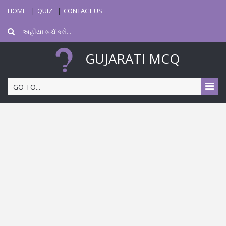
HOME
QUIZ
CONTACT US
GUJARATI MCQ
GO TO...