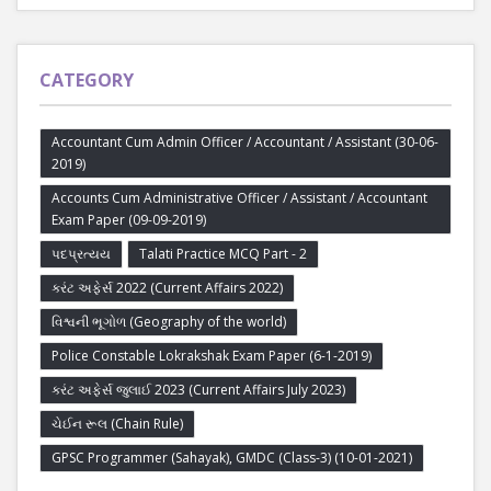
CATEGORY
Accountant Cum Admin Officer / Accountant / Assistant (30-06-
2019)
Accounts Cum Administrative Officer / Assistant / Accountant
Exam Paper (09-09-2019)
પદપ્રત્યય
Talati Practice MCQ Part - 2
કરંટ અફેર્સ 2022 (Current Affairs 2022)
વિશ્વની ભૂગોળ (Geography of the world)
Police Constable Lokrakshak Exam Paper (6-1-2019)
કરંટ અફેર્સ જુલાઈ 2023 (Current Affairs July 2023)
ચેઈન રૂલ (Chain Rule)
GPSC Programmer (Sahayak), GMDC (Class-3) (10-01-2021)