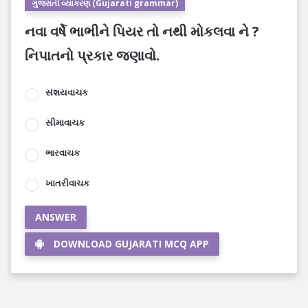
ગુજરાતી વ્યાકરણ (Gujarati grammar)
નવા વર્ષે ભાભીને પિયર તો નથી મોકલવા ને ?
નિપાતનો પ્રકાર જણાવો.
સંશયવાચક
સીમાવાચક
ભારવાચક
ખાતરીવાચક
ANSWER
DOWNLOAD GUJARATI MCQ APP