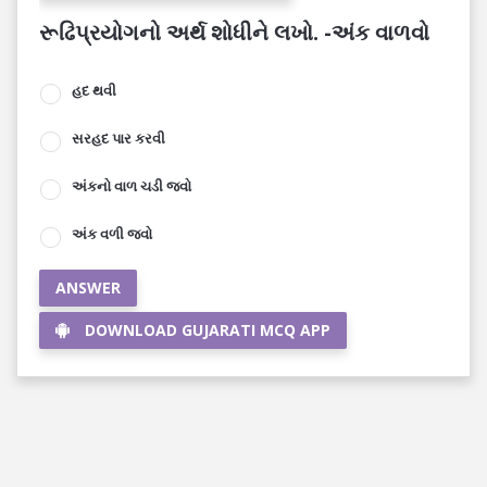
રૂઢિપ્રયોગનો અર્થ શોધીને લખો. -અંક વાળવો
હદ થવી
સરહદ પાર કરવી
અંકનો વાળ ચડી જવો
અંક વળી જવો
ANSWER
DOWNLOAD GUJARATI MCQ APP