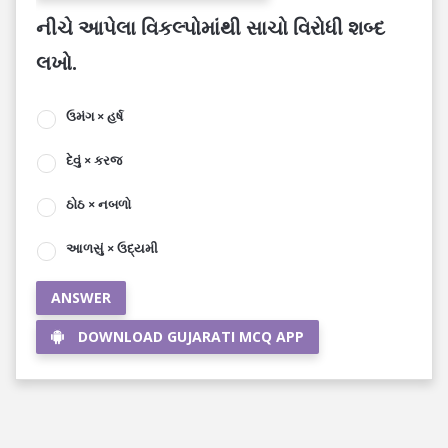
નીચે આપેલા વિકલ્પોમાંથી સાચો વિરોધી શબ્દ
લખો.
ઉમંગ × હર્ષ
દેવું × કરજ
ઠોઠ × નબળો
આળસું × ઉદ્યમી
ANSWER
DOWNLOAD GUJARATI MCQ APP