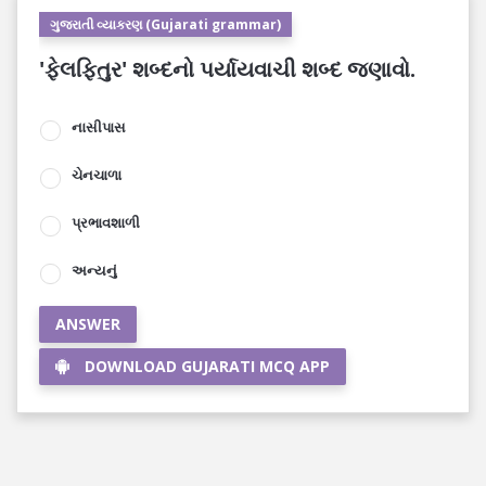
ગુજરાતી વ્યાકરણ (Gujarati grammar)
'ફેલફિતુર' શબ્દનો પર્યાયવાચી શબ્દ જણાવો.
નાસીપાસ
ચેનચાળા
પ્રભાવશાળી
અન્યનું
ANSWER
DOWNLOAD GUJARATI MCQ APP