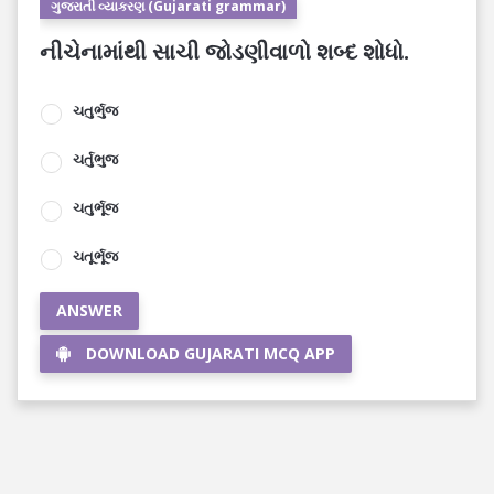
ગુજરાતી વ્યાકરણ (Gujarati grammar)
નીચેનામાંથી સાચી જોડણીવાળો શબ્દ શોધો.
ચતુર્ભુજ
ચર્તુભુજ
ચતુર્ભૂજ
ચતૂર્ભૂજ
ANSWER
DOWNLOAD GUJARATI MCQ APP