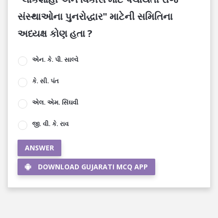
સંસ્થાઓના પુનરોદ્ધાર" માટેની સમિતિના
અધ્યક્ષ કોણ હતા ?
એન. કે. પી. સાલ્વે
કે. સી. પંત
એલ. એમ. સિંઘવી
જી. વી. કે. રાવ
ANSWER
DOWNLOAD GUJARATI MCQ APP