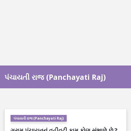
પંચાયતી રાજ (Panchayati Raj)
પંચાયતી રાજ (Panchayati Raj)
ગ્રામ પંચાયતનું વહીવટી કામ કોણ સંભાળે છે ?