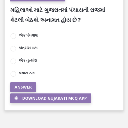
મહિલાઓ માટે ગુજરાતમાં પંચાયતી રાજમાં
કેટલી બેઠકો અનામત હોય છે ?
એક પંચમાશ
પાંત્રીસ ટકા
એક તૃત્યાંશ
પચાસ ટકા
ANSWER
DOWNLOAD GUJARATI MCQ APP