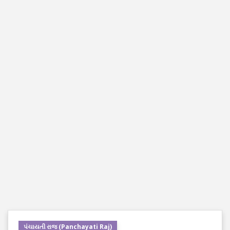
પંચાયતી રાજ (Panchayati Raj)