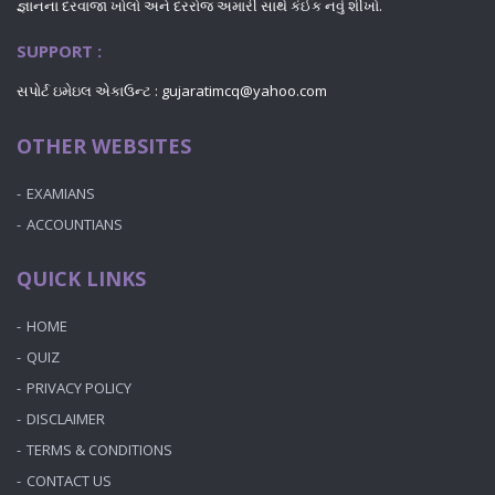
જ્ઞાનના દરવાજા ખોલો અને દરરોજ અમારી સાથે કંઈક નવું શીખો.
SUPPORT :
સપોર્ટ ઇમેઇલ એકાઉન્ટ : gujaratimcq@yahoo.com
OTHER WEBSITES
EXAMIANS
ACCOUNTIANS
QUICK LINKS
HOME
QUIZ
PRIVACY POLICY
DISCLAIMER
TERMS & CONDITIONS
CONTACT US