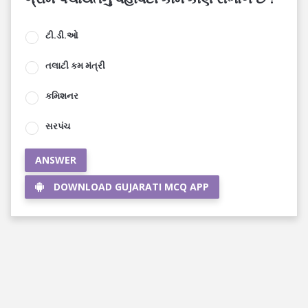
ટી.ડી.ઓ
તલાટી કમ મંત્રી
કમિશનર
સરપંચ
ANSWER
DOWNLOAD GUJARATI MCQ APP