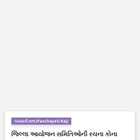
પંચાયતી રાજ (Panchayati Raj)
જિલ્લા આયોજન સમિતિઓની રચના કોના