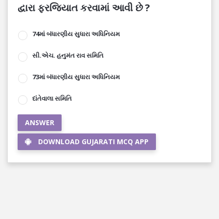
દ્વારા ફરજિયાત કરવામાં આવી છે ?
74માં બંધારણીય સુધારા અધિનિયમ
સી.એચ. હનુમંત રાવ સમિતિ
73માં બંધારણીય સુધારા અધિનિયમ
દાંતેવાલા સમિતિ
ANSWER
DOWNLOAD GUJARATI MCQ APP