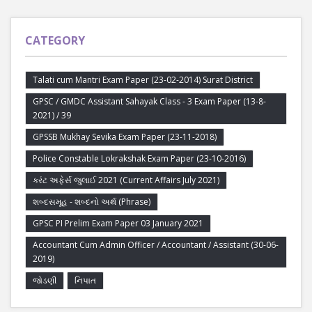
CATEGORY
Talati cum Mantri Exam Paper (23-02-2014) Surat District
GPSC / GMDC Assistant Sahayak Class - 3 Exam Paper (13-8-
2021) / 39
GPSSB Mukhay Sevika Exam Paper (23-11-2018)
Police Constable Lokrakshak Exam Paper (23-10-2016)
કરંટ અફેર્સ જુલાઈ 2021 (Current Affairs July 2021)
શબ્દસમૂહ - શબ્દનો અર્થ (Phrase)
GPSC PI Prelim Exam Paper 03 January 2021
Accountant Cum Admin Officer / Accountant / Assistant (30-06-
2019)
જોડણી
નિપાત