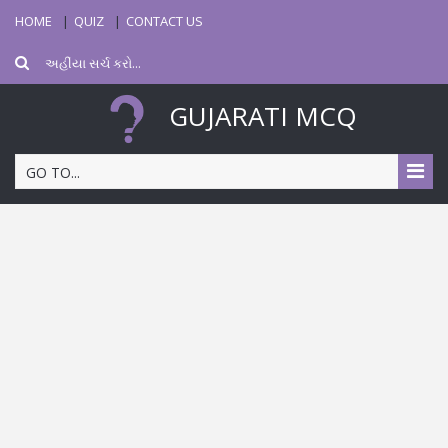
HOME
QUIZ
CONTACT US
GUJARATI MCQ
GO TO...