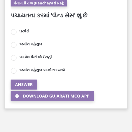
પંચાયતી રાજ (Panchayati Raj)
પંચાયતના કરમાં 'લેન્ડ સેસ' શું છે
ઘરવેરો
જમીન મહેસુલ
આપેલ પૈકી કોઈ નહીં
જમીન મહેસુલ પરનો સરચાર્જ
ANSWER
DOWNLOAD GUJARATI MCQ APP