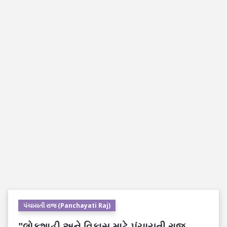
પંચાયતી રાજ (Panchayati Raj)
"લોકશાહી અને વિકાસ માટે પંચાયતી રાજ