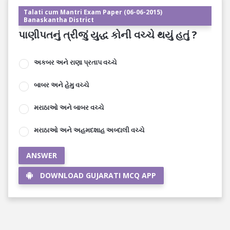
Talati cum Mantri Exam Paper (06-06-2015)
Banaskantha District
પાણીપતનું ત્રીજું યુદ્ધ કોની વચ્ચે થયું હતું ?
અકબર અને રાણા પ્રતાપ વચ્ચે
બાબર અને હેમુ વચ્ચે
મરાઠાઓ અને બાબર વચ્ચે
મરાઠાઓ અને અહમદશાહ અબ્દાલી વચ્ચે
ANSWER
DOWNLOAD GUJARATI MCQ APP