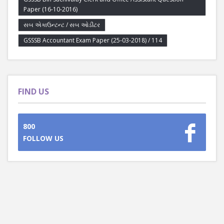
Paper (16-10-2016)
સબ એકાઉન્ટન્ટ / સબ ઓડીટર
GSSSB Accountant Exam Paper (25-03-2018) / 114
FIND US
800
FOLLOW US