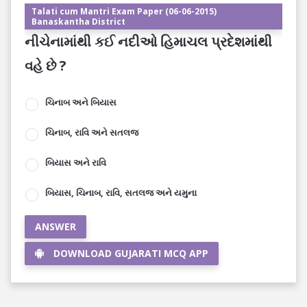
Talati cum Mantri Exam Paper (06-06-2015)
Banaskantha District
નીચેનામાંથી કઈ નદીઓ હિમાચલ પ્રદેશમાંથી
વહે છે ?
ચિનાબ અને બિયાસ
ચિનાબ, રાવિ અને સતલજ
બિયાસ અને રાવિ
બિયાસ, ચિનાબ, રાવિ, સતલજ અને યમુના
ANSWER
DOWNLOAD GUJARATI MCQ APP