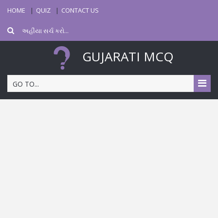
HOME
QUIZ
CONTACT US
GUJARATI MCQ
GO TO...