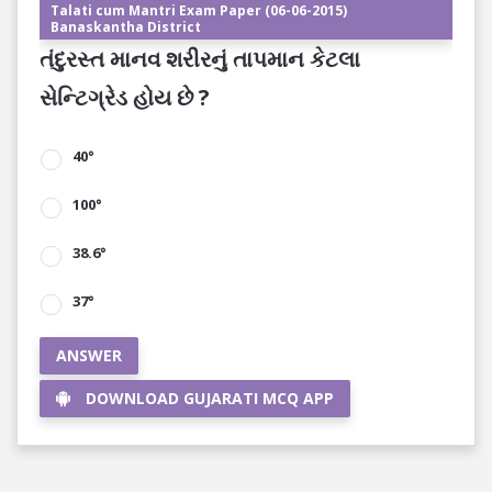
Talati cum Mantri Exam Paper (06-06-2015)
Banaskantha District
તંદુરસ્ત માનવ શરીરનું તાપમાન કેટલા
સેન્ટિગ્રેડ હોય છે ?
40°
100°
38.6°
37°
ANSWER
DOWNLOAD GUJARATI MCQ APP