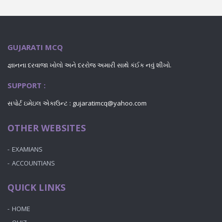
GUJARATI MCQ
જ્ઞાનના દરવાજા ખોલો અને દરરોજ અમારી સાથે કંઈક નવું શીખો.
SUPPORT :
સપોર્ટ ઇમેઇલ એકાઉન્ટ : gujaratimcq@yahoo.com
OTHER WEBSITES
EXAMIANS
ACCOUNTIANS
QUICK LINKS
HOME