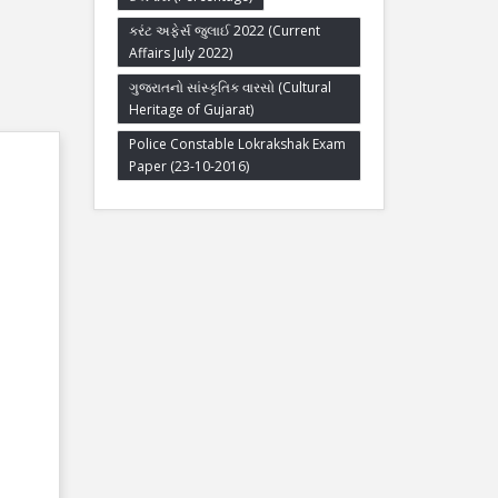
કરંટ અફેર્સ જુલાઈ 2022 (Current
Affairs July 2022)
ગુજરાતનો સાંસ્કૃતિક વારસો (Cultural
Heritage of Gujarat)
Police Constable Lokrakshak Exam
Paper (23-10-2016)