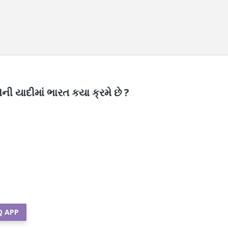
ેશોની યાદીમાં ભારત કયા ક્રમે છે ?
Q APP