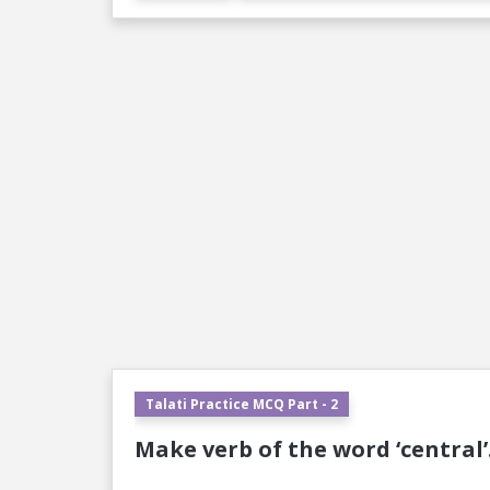
Talati Practice MCQ Part - 2
Make verb of the word ‘central’