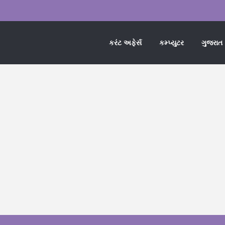
કરંટ અફેર્સ
કમ્પ્યુટર
ગુજરાત