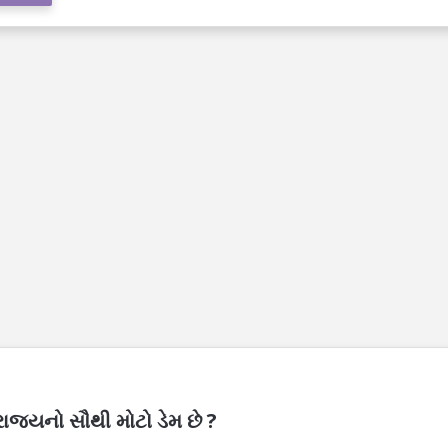
રાજ્યનો સૌથી મોટો ડેમ છે ?