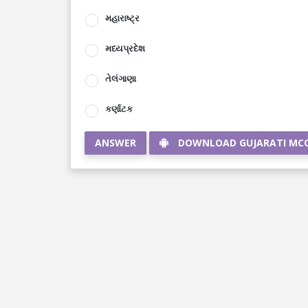
મહારાષ્ટ્ર
મધ્યપ્રદેશ
તેલંગાણા
કર્ણાટક
ANSWER
DOWNLOAD GUJARATI MC