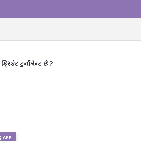
રિકેટ ટુર્નામેન્ટ છે ?
Q APP