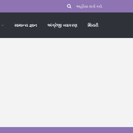
સામાન્ય જ્ઞાન
અંગ્રેજી વ્યાકરણ
થિયરી