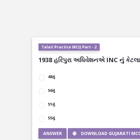
Talati Practice MCQ Part - 2
1938 હરિપુરા અધિવેશનએ INC નું કેટલામ
48મું
56મું
51મું
55મું
ANSWER
DOWNLOAD GUJARATI MC