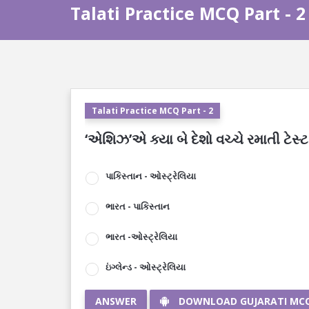
Talati Practice MCQ Part - 2
Talati Practice MCQ Part - 2
‘એશિઝ’એ ક્યા બે દેશો વચ્ચે રમાતી ટેસ્ટ ક્
પાકિસ્તાન - ઓસ્ટ્રેલિયા
ભારત - પાકિસ્તાન
ભારત -ઓસ્ટ્રેલિયા
ઇંગ્લેન્ડ - ઓસ્ટ્રેલિયા
ANSWER
DOWNLOAD GUJARATI MC