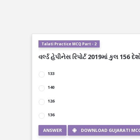
Talati Practice MCQ Part - 2
વર્લ્ડ હેપીનેસ રિપોર્ટ 2019માં કુલ 156 દ
133
140
126
136
ANSWER
DOWNLOAD GUJARATI MC