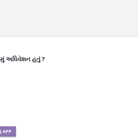
ું અધિવેશન હતું ?
Q APP