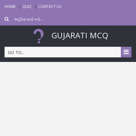
HOME
QUIZ
CONTACT US
GUJARATI MCQ
GO TO...