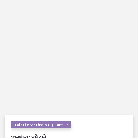
Talati Practice MCQ Part - 8
‘વરદાન’ એટલે