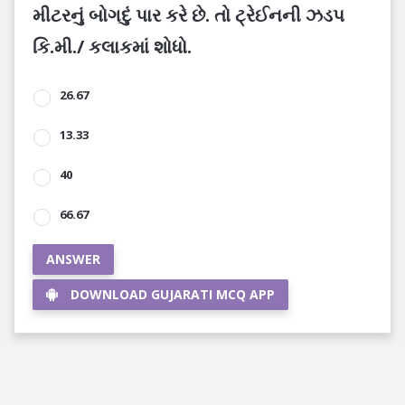
મીટરનું બોગદું પાર કરે છે. તો ટ્રેઈનની ઝડપ
કિ.મી./ કલાકમાં શોધો.
26.67
13.33
40
66.67
ANSWER
DOWNLOAD GUJARATI MCQ APP