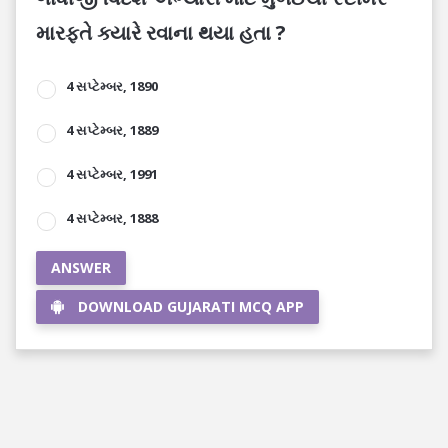
મારફતે ક્યારે રવાના થયા હતા ?
4 સપ્ટેમ્બર, 1890
4 સપ્ટેમ્બર, 1889
4 સપ્ટેમ્બર, 1991
4 સપ્ટેમ્બર, 1888
ANSWER
DOWNLOAD GUJARATI MCQ APP