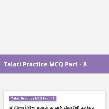
Talati Practice MCQ Part - 8
Talati Practice MCQ Part - 8
ગાંધીજી વિદેશ અભ્યાસ માટે મુંબઈથી સ્ટીમર