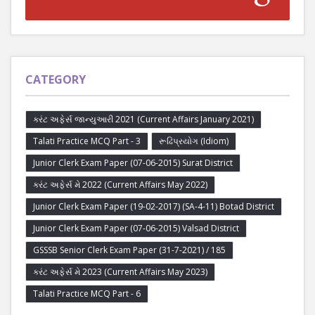
CATEGORY
કરંટ અફેર્સ જાન્યુઆરી 2021 (Current Affairs January 2021)
Talati Practice MCQ Part - 3
રૂઢિપ્રયોગ (Idiom)
Junior Clerk Exam Paper (07-06-2015) Surat District
કરંટ અફેર્સ મે 2022 (Current Affairs May 2022)
Junior Clerk Exam Paper (19-02-2017) (SA-4-11) Botad District
Junior Clerk Exam Paper (07-06-2015) Valsad District
GSSSB Senior Clerk Exam Paper (31-7-2021) / 185
કરંટ અફેર્સ મે 2023 (Current Affairs May 2023)
Talati Practice MCQ Part - 6