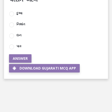
દુઆ
નિશાંત
દાન
પાક
ANSWER
DOWNLOAD GUJARATI MCQ APP