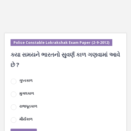
Police Constable Lokrakshak Exam Paper (2-9-2012)
ક્યા સમયને ભારતનો સુવર્ણ કાળ ગણવામાં આવે
છે ?
ગુપ્તકાળ
મુગલકાળ
રાજપૂતકાળ
મૌર્યકાળ