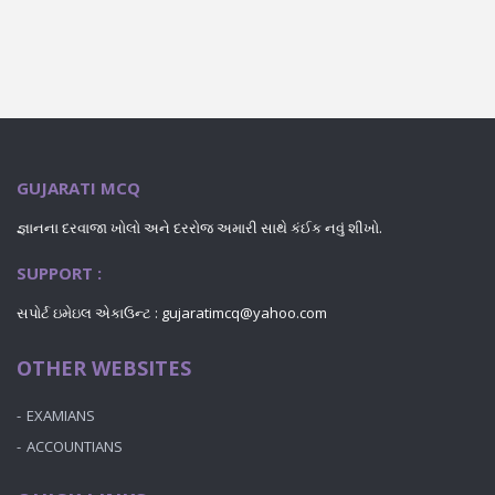
GUJARATI MCQ
જ્ઞાનના દરવાજા ખોલો અને દરરોજ અમારી સાથે કંઈક નવું શીખો.
SUPPORT :
સપોર્ટ ઇમેઇલ એકાઉન્ટ : gujaratimcq@yahoo.com
OTHER WEBSITES
EXAMIANS
ACCOUNTIANS