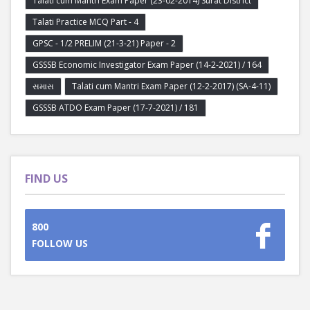
Talati cum Mantri Exam Paper (23-02-2014) Surat District
Talati Practice MCQ Part - 4
GPSC - 1/2 PRELIM (21-3-21) Paper - 2
GSSSB Economic Investigator Exam Paper (14-2-2021) / 164
સમાસ
Talati cum Mantri Exam Paper (12-2-2017) (SA-4-11)
GSSSB ATDO Exam Paper (17-7-2021) / 181
FIND US
800
FOLLOW US