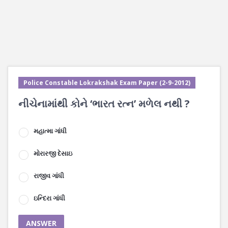
Police Constable Lokrakshak Exam Paper (2-9-2012)
નીચેનામાંથી કોને ‘ભારત રત્ન’ મળેલ નથી ?
મહાત્મા ગાંધી
મોરારજી દેસાઇ
રાજીવ ગાંધી
ઇન્દિરા ગાંધી
ANSWER