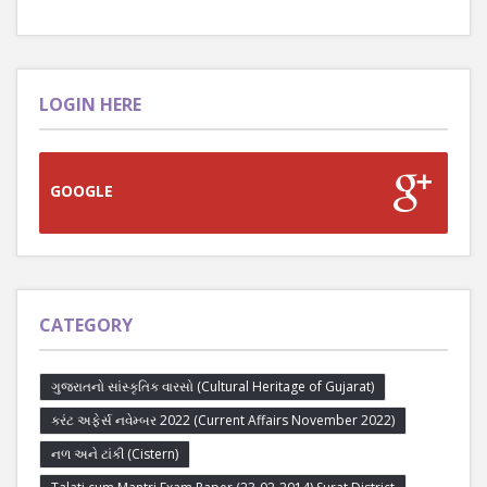
LOGIN HERE
GOOGLE
CATEGORY
ગુજરાતનો સાંસ્કૃતિક વારસો (Cultural Heritage of Gujarat)
કરંટ અફેર્સ નવેમ્બર 2022 (Current Affairs November 2022)
નળ અને ટાંકી (Cistern)