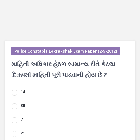
Police Constable Lokrakshak Exam Paper (2-9-2012)
માહિતી અધિકાર હેઠળ સામાન્ય રીતે કેટલા
દિવસમાં માહિતી પૂરી પાડવાની હોય છે ?
14
30
7
21