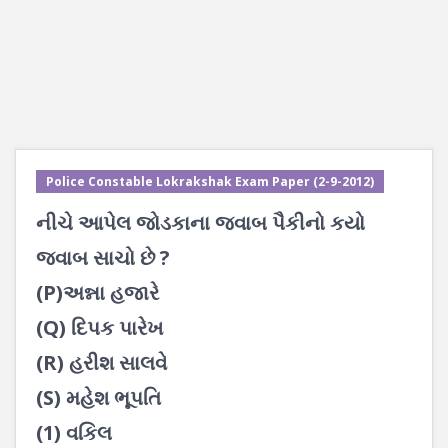
Police Constable Lokrakshak Exam Paper (2-9-2012)
નીચે આપેલ જોડકાના જવાબ પૈકીનો કયો
જવાબ સાચો છે ?
(P)અન્ના હજારે
(Q) દિપક પારેખ
(R) હરીશ સાલવે
(S) મહેશ ભૂપતિ
(1) વકિલ