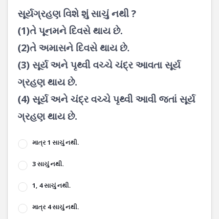
સૂર્યગ્રહણ વિશે શું સાચું નથી ?
(1)તે પૂનમને દિવસે થાય છે.
(2)તે અમાસને દિવસે થાય છે.
(3) સૂર્ય અને પૃથ્વી વચ્ચે ચંદ્ર આવતા સૂર્ય
ગ્રહણ થાય છે.
(4) સૂર્ય અને ચંદ્ર વચ્ચે પૃથ્વી આવી જતાં સૂર્ય
ગ્રહણ થાય છે.
માત્ર 1 સાચું નથી.
3 સાચું નથી.
1, 4 સાચું નથી.
માત્ર 4 સાચું નથી.