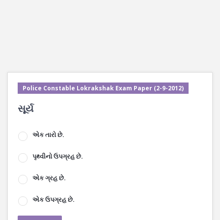
Police Constable Lokrakshak Exam Paper (2-9-2012)
સૂર્ય
એક તારો છે.
પૃથ્વીનો ઉપગ્રહ છે.
એક ગ્રહ છે.
એક ઉપગ્રહ છે.