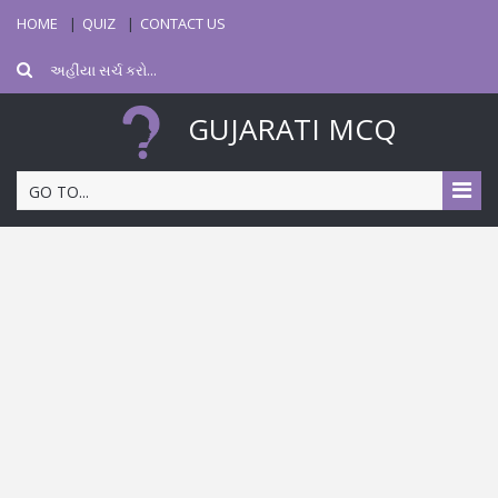
HOME
QUIZ
CONTACT US
GUJARATI MCQ
GO TO...