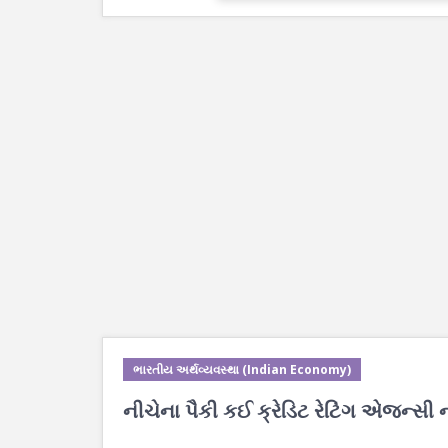
ભારતીય અર્થવ્યવસ્થા (Indian Economy)
નીચેના પૈકી કઈ ક્રેડિટ રેટિંગ એજન્સી 