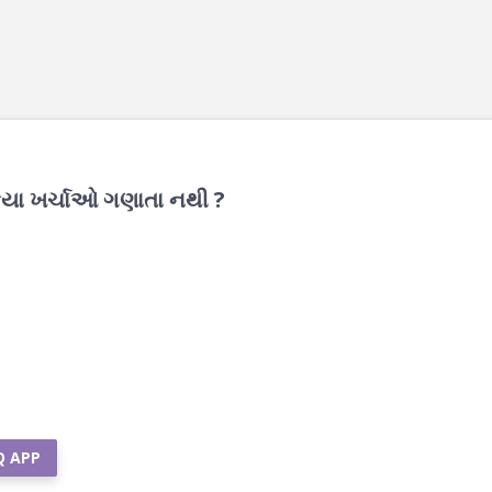
કયા ખર્ચાઓ ગણાતા નથી ?
Q APP