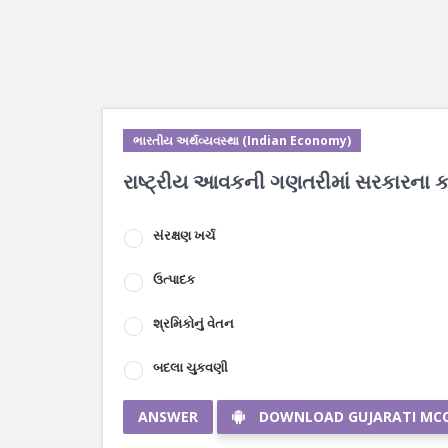
ભારતીય અર્થવ્યવસ્થા (Indian Economy)
રાષ્ટ્રીય આવકની ગણતરીમાં સરકારના 
સંરક્ષણ ખર્ચ
ઉત્પાદક
શ્રમિકોનું વેતન
બદલા ચુકવણી
ANSWER
DOWNLOAD GUJARATI MC