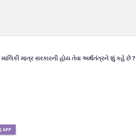
માલિકી માત્ર સરકારની હોય તેવા અર્થતંત્રને શું કહે છે ?
Q APP