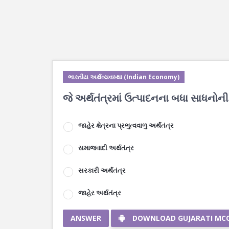
ભારતીય અર્થવ્યવસ્થા (Indian Economy)
જે અર્થતંત્રમાં ઉત્પાદનના બધા સાધનોની 
જાહેર ક્ષેત્રના પ્રભુત્વવાળુ અર્થતંત્ર
સમાજવાદી અર્થતંત્ર
સરકારી અર્થતંત્ર
જાહેર અર્થતંત્ર
ANSWER
DOWNLOAD GUJARATI MC