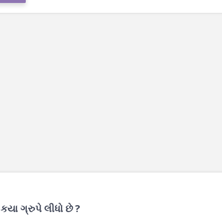
યા ગ્રુપે લીધો છે ?