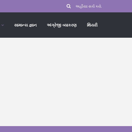
સામાન્ય જ્ઞાન
અંગ્રેજી વ્યાકરણ
થિયરી