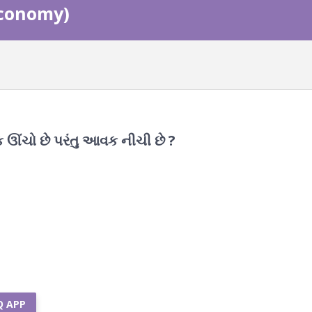
 Economy)
 ઊંચો છે પરંતુ આવક નીચી છે ?
Q APP