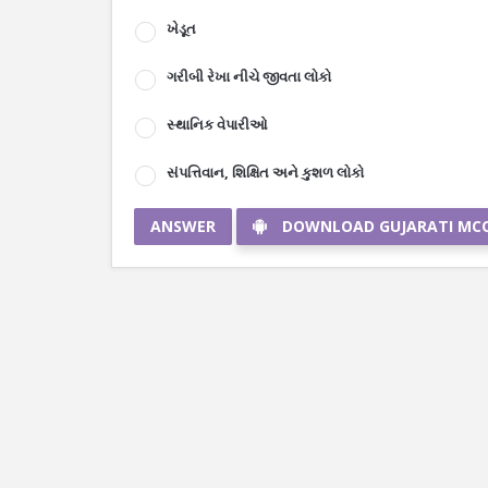
ખેડૂત
ગરીબી રેખા નીચે જીવતા લોકો
સ્થાનિક વેપારીઓ
સંપત્તિવાન, શિક્ષિત અને કુશળ લોકો
ANSWER
DOWNLOAD GUJARATI MC