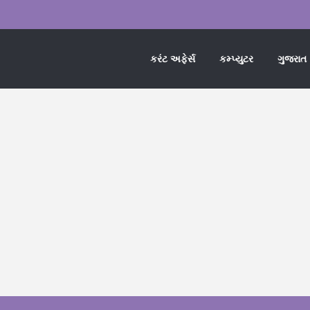
કરંટ અફેર્સ
કમ્પ્યુટર
ગુજરાત