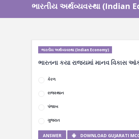
ભારતીય અર્થવ્યવસ્થા (Indian
ભારતીય અર્થવ્યવસ્થા (Indian Economy)
ભારતના કયા રાજ્યમાં માનવ વિકાસ આંક
કેરળ
રાજસ્થાન
પંજાબ
ગુજરાત
ANSWER
DOWNLOAD GUJARATI MC