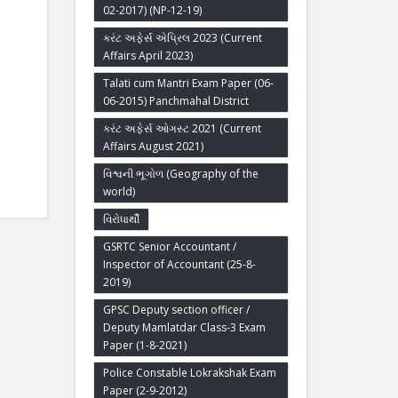
02-2017) (NP-12-19)
કરંટ અફેર્સ એપ્રિલ 2023 (Current
Affairs April 2023)
Talati cum Mantri Exam Paper (06-
06-2015) Panchmahal District
કરંટ અફેર્સ ઓગસ્ટ 2021 (Current
Affairs August 2021)
વિશ્વની ભૂગોળ (Geography of the
world)
વિરોધાર્થી
GSRTC Senior Accountant /
Inspector of Accountant (25-8-
2019)
GPSC Deputy section officer /
Deputy Mamlatdar Class-3 Exam
Paper (1-8-2021)
Police Constable Lokrakshak Exam
Paper (2-9-2012)