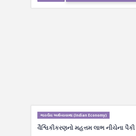
ભારતીય અર્થવ્યવસ્થા (Indian Economy)
વૈશ્વિકીકરણનો મહત્તમ લાભ નીચેના પૈકી ક