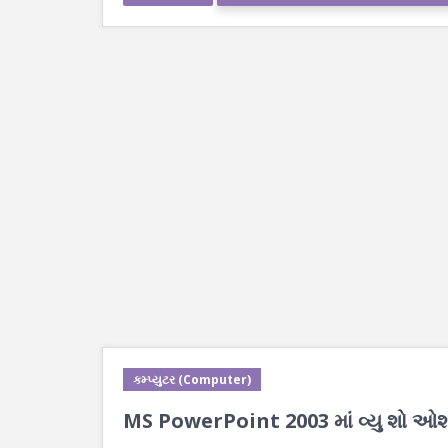
કમ્પ્યુટર (Computer)
MS PowerPoint 2003 માં વ્યુ શો ઓશન