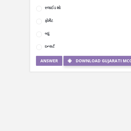
સ્લાઈડ શો
ફોર્મેટ
વ્યું
ઇન્સર્ટ
ANSWER
DOWNLOAD GUJARATI MC