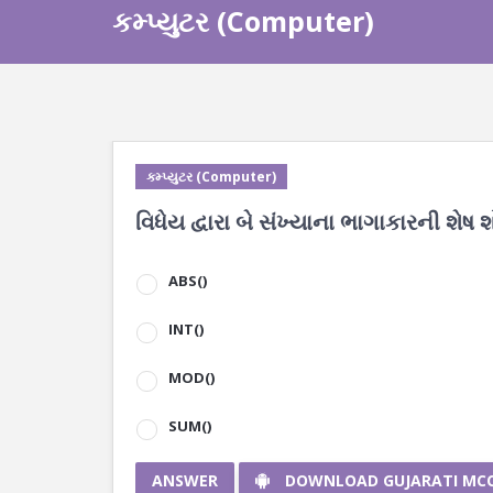
કમ્પ્યુટર (Computer)
કમ્પ્યુટર (Computer)
વિધેય દ્વારા બે સંખ્યાના ભાગાકારની શેષ 
ABS()
INT()
MOD()
SUM()
ANSWER
DOWNLOAD GUJARATI MC