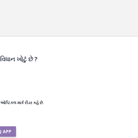
વિધાન ખોટું છે ?
 ઓપ્ટિકલ માર્ક રીડર કહે છે.
Q APP