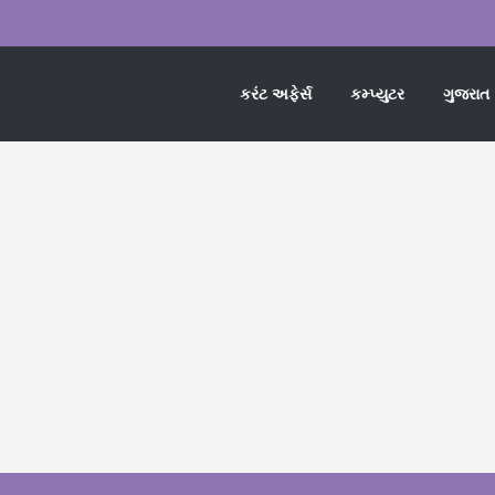
કરંટ અફેર્સ
કમ્પ્યુટર
ગુજરાત