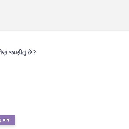
કોણ જાણીતુ છે ?
Q APP