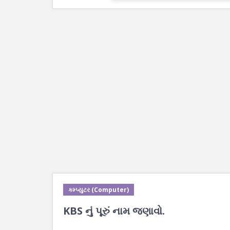
કમ્પ્યુટર (Computer)
KBS નું પૂરું નામ જણાવો.