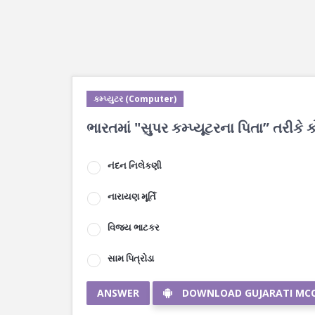
કમ્પ્યુટર (Computer)
ભારતમાં "સુપર કમ્પ્યૂટરના પિતા” તરીકે 
નંદન નિલેકણી
નારાયણ મૂર્તિ
વિજય ભાટકર
સામ પિત્રોડા
ANSWER
DOWNLOAD GUJARATI MC