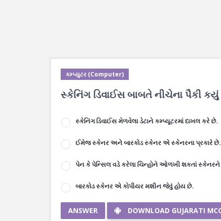
કમ્પ્યુટર (Computer)
સ્કેનિંગ ડિવાઈસ બાબતે નીચેના પૈકી કયું 
સ્કેનિંગ ડિવાઈસ મેળવેલા ડેટાને કમ્પ્યૂટરમાં દાખલ કરે છે.
ઈમેજ સ્કેનર અને બારકોડ સ્કેનર એ સ્કેનરના પ્રકારે છે.
પેન કે પેન્સિલ વડે કરેલા ચિન્હોને ઓળખી શકતાં સ્કેનરને
બારકોડ સ્કેનર એ કોપીયર મશીન જેવું હોય છે.
ANSWER
DOWNLOAD GUJARATI MC