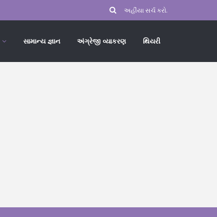
સામાન્ય જ્ઞાન
અંગ્રેજી વ્યાકરણ
થિયરી