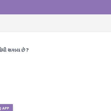
શોધી શકાય છે ?
Q APP