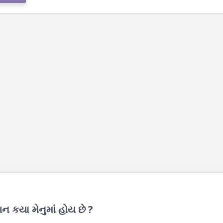
 કયા મેનુમાં હોય છે ?