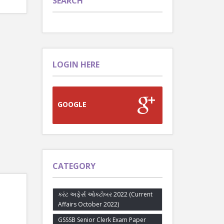
SEARCH
LOGIN HERE
GOOGLE
CATEGORY
કરંટ અફેર્સ ઓક્ટોબર 2022 (Current
Affairs October 2022)
GSSSB Senior Clerk Exam Paper