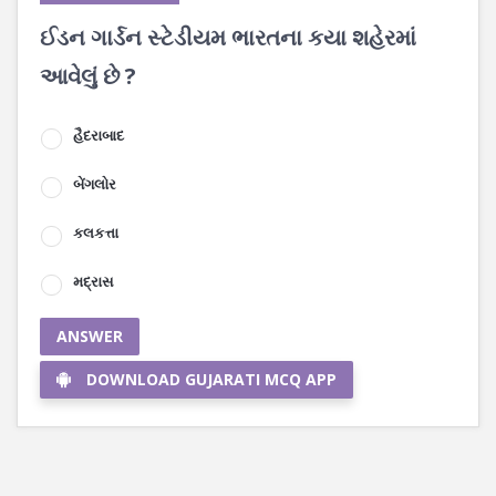
ઈડન ગાર્ડન સ્ટેડીયમ ભારતના કયા શહેરમાં
આવેલું છે ?
હૈદરાબાદ
બેંગલોર
કલકત્તા
મદ્રાસ
ANSWER
DOWNLOAD GUJARATI MCQ APP