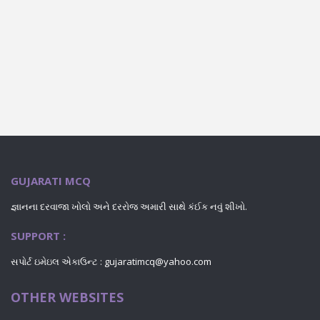
GUJARATI MCQ
જ્ઞાનના દરવાજા ખોલો અને દરરોજ અમારી સાથે કંઈક નવું શીખો.
SUPPORT :
સપોર્ટ ઇમેઇલ એકાઉન્ટ : gujaratimcq@yahoo.com
OTHER WEBSITES