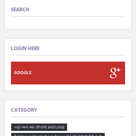
SEARCH
LOGIN HERE
GOOGLE
CATEGORY
નફો અને ખોટ (Profit and Loss)