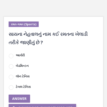
રમત-ગમત (Sports)
સાયના નેહવાલનું નામ કઈ રમતના ખેલાડી
તરીકે જાણીતું છે ?
આર્ચરી
બેડમિન્ટન
લૉન ટેનિસ
ટેબલ ટેનિસ
ANSWER