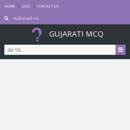
HOME
QUIZ
CONTACT US
GUJARATI MCQ
GO TO...