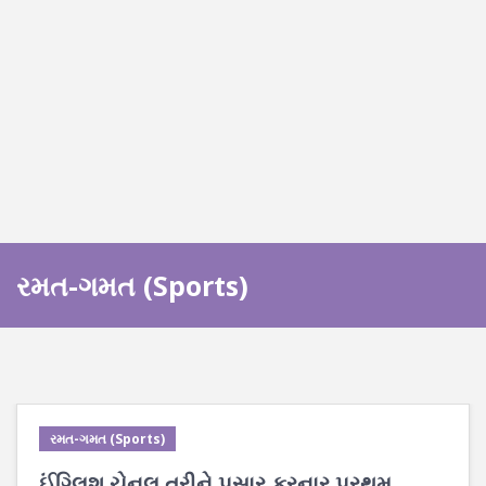
રમત-ગમત (Sports)
રમત-ગમત (Sports)
ઈંગ્લિશ ચેનલ તરીને પસાર કરનાર પ્રથમ