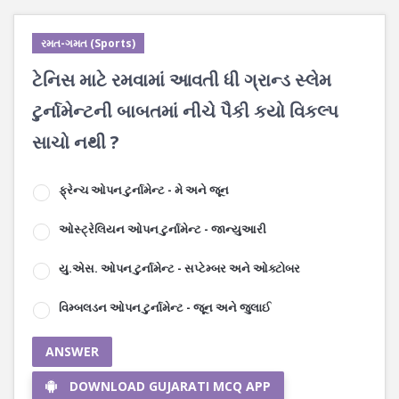
રમત-ગમત (Sports)
ટેનિસ માટે રમવામાં આવતી ધી ગ્રાન્ડ સ્લેમ
ટુર્નામેન્ટની બાબતમાં નીચે પૈકી કયો વિકલ્પ
સાચો નથી ?
ફ્રેન્ચ ઓપન ટુર્નામેન્ટ - મે અને જૂન
ઓસ્ટ્રેલિયન ઓપન ટુર્નામેન્ટ - જાન્યુઆરી
યુ.એસ. ઓપન ટુર્નામેન્ટ - સપ્ટેમ્બર અને ઓક્ટોબર
વિમ્બલડન ઓપન ટુર્નામેન્ટ - જૂન અને જુલાઈ
ANSWER
DOWNLOAD GUJARATI MCQ APP