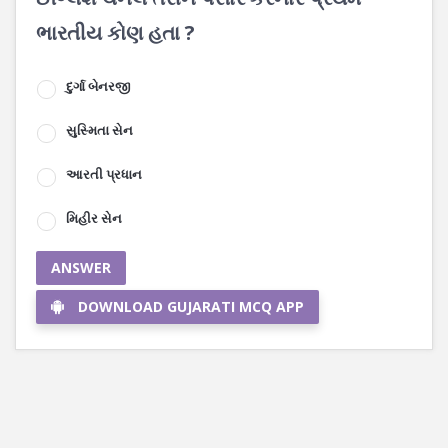
ભારતીય કોણ હતા ?
દુર્ગા બેનરજી
સુસ્મિતા સેન
આરતી પ્રધાન
મિહીર સેન
ANSWER
DOWNLOAD GUJARATI MCQ APP