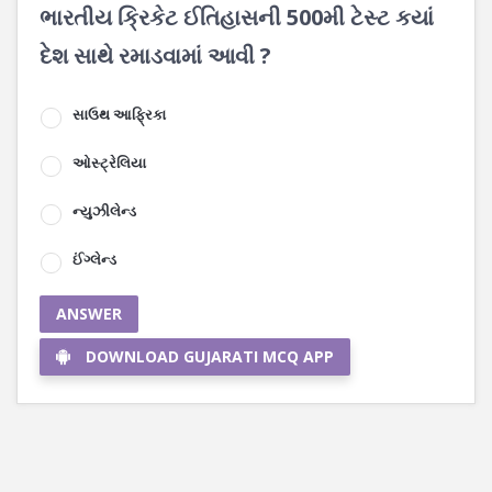
ભારતીય ક્રિકેટ ઈતિહાસની 500મી ટેસ્ટ કયાં
દેશ સાથે રમાડવામાં આવી ?
સાઉથ આફ્રિકા
ઓસ્ટ્રેલિયા
ન્યુઝીલેન્ડ
ઈંગ્લેન્ડ
ANSWER
DOWNLOAD GUJARATI MCQ APP