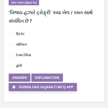
રમત-ગમત (Sports)
'વિજય હઝારે ટ્રોફ્રી' ક્યા ખેલ / રમત સાથે
સંબંધિત છે ?
ક્રિકેટ
બોકિંસગ
ટેબલ ટેનિસ
હોકી
ANSWER
EXPLANATION
DOWNLOAD GUJARATI MCQ APP