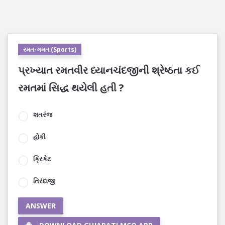
રમત-ગમત (Sports)
પ્રખ્યાત રમતવીર ધ્યાનચંદજીની શ્રેષ્ઠતા કઈ
રમતમાં સિદ્ધ થયેલી હતી ?
શતરંજ
હોકી
ક્રિકેટ
તિરંદાજી
ANSWER