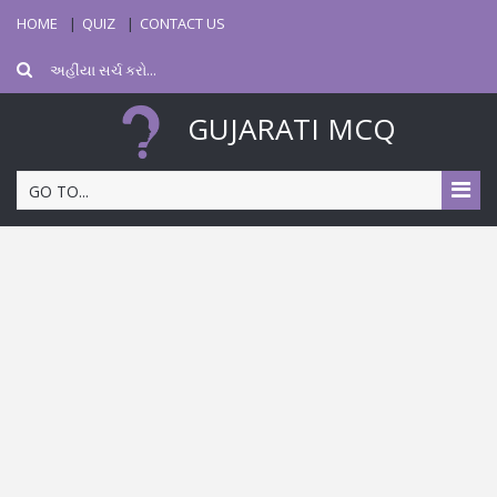
HOME
QUIZ
CONTACT US
GUJARATI MCQ
GO TO...