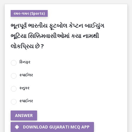
રમત-ગમત (Sports)
ભૂતપૂર્વ ભારતીય ફૂટબોલ કેપ્ટન બાઈચુંગ
ભૂટિયા સિક્કિમવાસીઓમાં કયા નામથી
લોકપ્રિય છે ?
સ્નિફર
સ્પાઈલર
સ્નુકર
સ્પાઈનર
ANSWER
DOWNLOAD GUJARATI MCQ APP