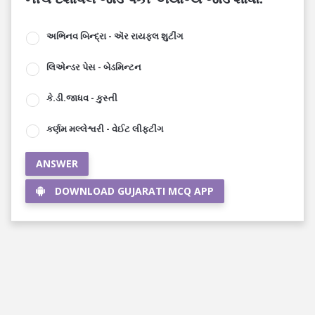
અભિનવ બિન્દ્રા - ઍર રાયફલ શુટીંગ
લિએન્ડર પેસ - બેડમિન્ટન
કે.ડી.જાધવ - કુસ્તી
કર્ણમ મલ્લેશ્વરી - વેઈટ લીફટીંગ
ANSWER
DOWNLOAD GUJARATI MCQ APP