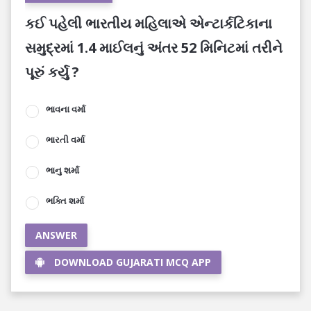
કઈ પહેલી ભારતીય મહિલાએ એન્ટાર્કટિકાના
સમુદ્રમાં 1.4 માઈલનું અંતર 52 મિનિટમાં તરીને
પૂરું કર્યુ ?
ભાવના વર્મા
ભારતી વર્મા
ભાનુ શર્મા
ભક્તિ શર્મા
ANSWER
DOWNLOAD GUJARATI MCQ APP