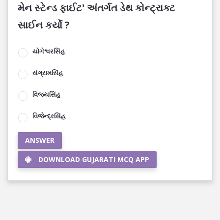
મેન સ્ટેન્ડ ફાઈટ' અંતર્ગત ડેથ કોન્ટ્રાક્ટ
સાઈન કર્યો ?
યોગેશ્વરસિંહ
સંગ્રામસિંહ
વિજયસિંહ
વિજેન્દ્રસિંહ
ANSWER
DOWNLOAD GUJARATI MCQ APP