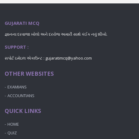
GUJARATI MCQ
જ્ઞાનના દરવાજા ખોલો અને દરરોજ અમારી સાથે કંઈક નવું શીખો.
SUPPORT :
સપોર્ટ ઇમેઇલ એકાઉન્ટ : gujaratimcq@yahoo.com
OTHER WEBSITES
EXAMIANS
ACCOUNTIANS
QUICK LINKS
HOME
QUIZ