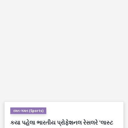
રમત-ગમત (Sports)
કયા પહેલા ભારતીય પ્રોફેશનલ રેસલરે 'લાસ્ટ