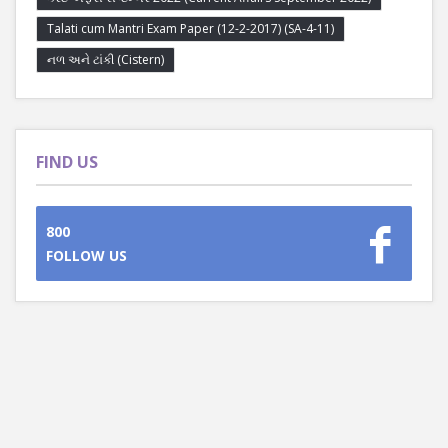
Talati cum Mantri Exam Paper (12-2-2017) (SA-4-11)
નળ અને ટાંકી (Cistern)
FIND US
800
FOLLOW US