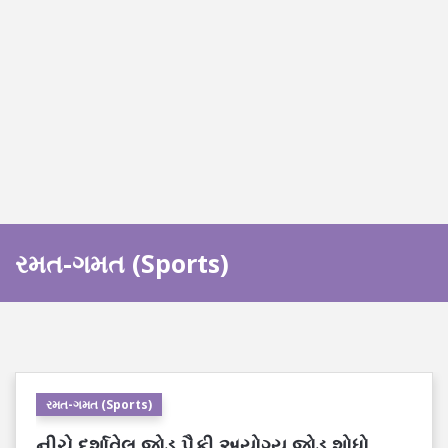
રમત-ગમત (Sports)
રમત-ગમત (Sports)
નીચે દર્શાવેલ જોડ પૈકી અયોગ્ય જોડ શોધો.