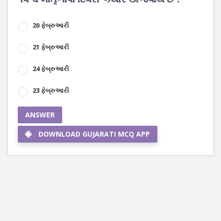
20 ફેબ્રુઆરી
21 ફેબ્રુઆરી
24 ફેબ્રુઆરી
23 ફેબ્રુઆરી
ANSWER
DOWNLOAD GUJARATI MCQ APP