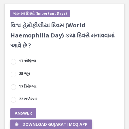
મહત્વના દિવસો (Important Days)
વિશ્વ હેમોફીલીયા દિવસ (World
Haemophilia Day) કયા દિવસે મનાવવામાં
આવે છે ?
17 એપ્રિલ
25 જૂન
17 ડિસેમ્બર
22 સપ્ટેમ્બર
ANSWER
DOWNLOAD GUJARATI MCQ APP