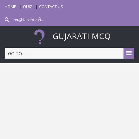
HOME
QUIZ
CONTACT US
GUJARATI MCQ
GO TO...