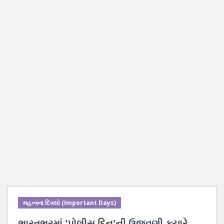
મહત્વના દિવસો (Important Days)
ભારતભરમાં 'પોલીસ દિન'ની ઉજવણી ક્યારે