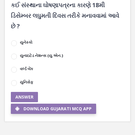
કઈ સંસ્થાના ઘોષણાપત્રના કારણે 18મી
ડિસેમ્બર લઘુમતી દિવસ તરીકે મનાવવામાં આવે
છે ?
યુનેસ્કો
યુનાઇટેડ નેશન્સ (યુ.એન.)
વર્લ્ડ બેંક
યુનિસેફ
ANSWER
DOWNLOAD GUJARATI MCQ APP