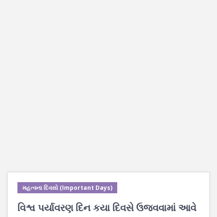
મહત્વના દિવસો (Important Days)
વિશ્વ પર્યાવરણ દિન કયા દિવસે ઉજવવામાં આવે