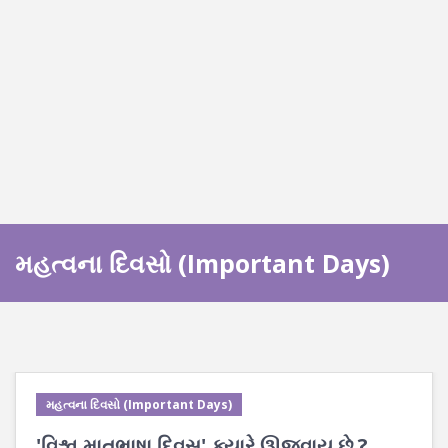
મહત્વના દિવસો (Important Days)
મહત્વના દિવસો (Important Days)
'વિશ્વ માતૃભાષા દિવસ' ક્યારે ઊજવાય છે ?