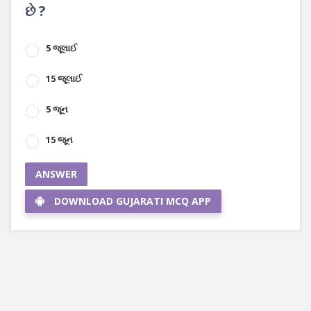
છે ?
5 જૂલાઈ
15 જૂલાઈ
5 જૂન
15 જૂન
ANSWER
DOWNLOAD GUJARATI MCQ APP