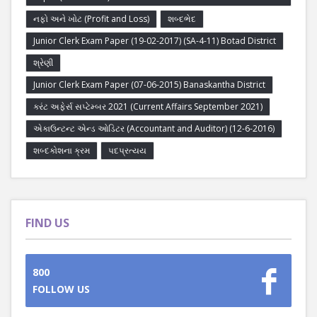
નફો અને ખોટ (Profit and Loss)
શબ્દભેદ
Junior Clerk Exam Paper (19-02-2017) (SA-4-11) Botad District
શ્રેણી
Junior Clerk Exam Paper (07-06-2015) Banaskantha District
કરંટ અફેર્સ સપ્ટેમ્બર 2021 (Current Affairs September 2021)
એકાઉન્ટન્ટ એન્ડ ઓડિટર (Accountant and Auditor) (12-6-2016)
શબ્દકોશના ક્રમ
પદપ્રત્યય
FIND US
800
FOLLOW US