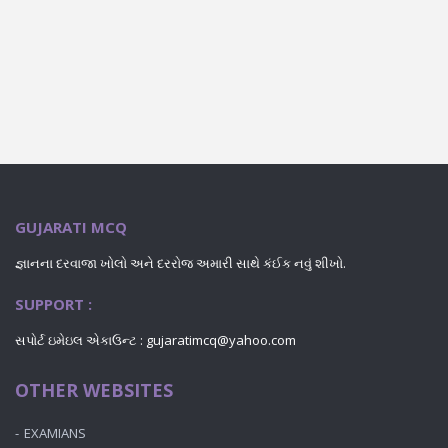
GUJARATI MCQ
જ્ઞાનના દરવાજા ખોલો અને દરરોજ અમારી સાથે કંઈક નવું શીખો.
SUPPORT :
સપોર્ટ ઇમેઇલ એકાઉન્ટ : gujaratimcq@yahoo.com
OTHER WEBSITES
EXAMIANS