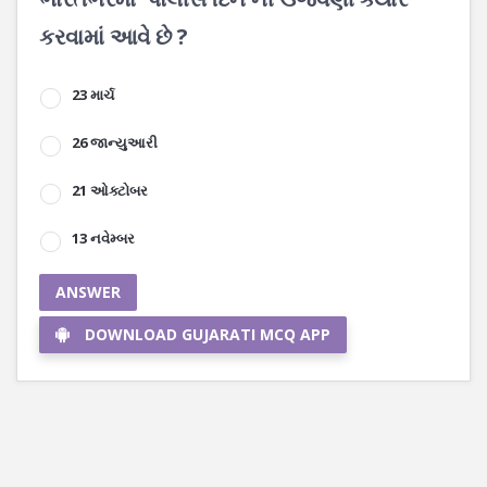
કરવામાં આવે છે ?
23 માર્ચ
26 જાન્યુઆરી
21 ઓક્ટોબર
13 નવેમ્બર
ANSWER
DOWNLOAD GUJARATI MCQ APP