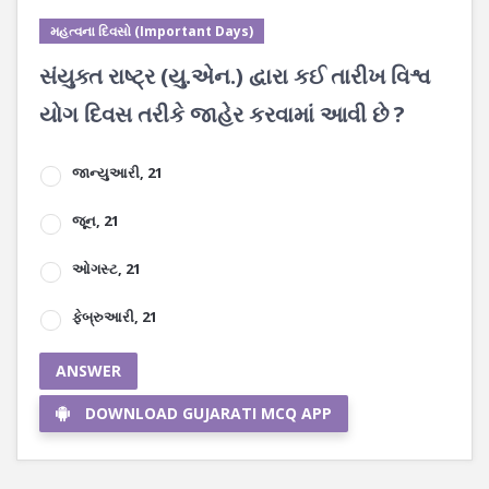
મહત્વના દિવસો (Important Days)
સંયુક્ત રાષ્ટ્ર (યુ.એન.) દ્વારા કઈ તારીખ વિશ્વ
યોગ દિવસ તરીકે જાહેર કરવામાં આવી છે ?
જાન્યુઆરી, 21
જૂન, 21
ઓગસ્ટ, 21
ફેબ્રુઆરી, 21
ANSWER
DOWNLOAD GUJARATI MCQ APP