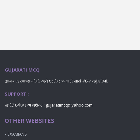
GUJARATI MCQ
જ્ઞાનના દરવાજા ખોલો અને દરરોજ અમારી સાથે કંઈક નવું શીખો.
SUPPORT :
સપોર્ટ ઇમેઇલ એકાઉન્ટ : gujaratimcq@yahoo.com
OTHER WEBSITES
EXAMIANS