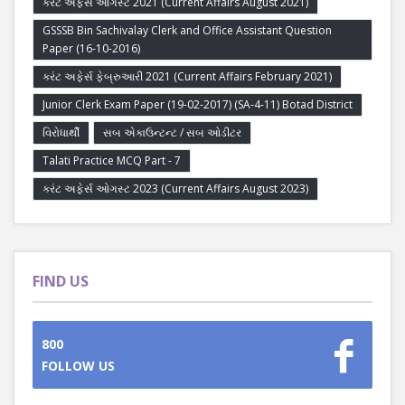
કરંટ અફેર્સ ઓગસ્ટ 2021 (Current Affairs August 2021)
GSSSB Bin Sachivalay Clerk and Office Assistant Question
Paper (16-10-2016)
કરંટ અફેર્સ ફેબ્રુઆરી 2021 (Current Affairs February 2021)
Junior Clerk Exam Paper (19-02-2017) (SA-4-11) Botad District
વિરોધાર્થી
સબ એકાઉન્ટન્ટ / સબ ઓડીટર
Talati Practice MCQ Part - 7
કરંટ અફેર્સ ઓગસ્ટ 2023 (Current Affairs August 2023)
FIND US
800
FOLLOW US