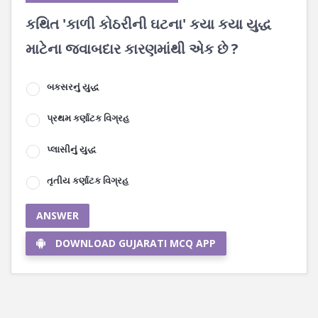
કથિત 'કાળી કોઠરીની ઘટના' કયા કયા યુદ્ધ
માટેના જવાબદાર કારણમાંથી એક છે ?
બકસરનું યુદ્ધ
પ્રથમ કર્ણાટક વિગ્રહ
પ્લાસીનું યુદ્ધ
તૃતીય કર્ણાટક વિગ્રહ
ANSWER
DOWNLOAD GUJARATI MCQ APP