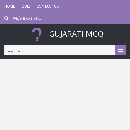
HOME
QUIZ
CONTACT US
GUJARATI MCQ
GO TO...