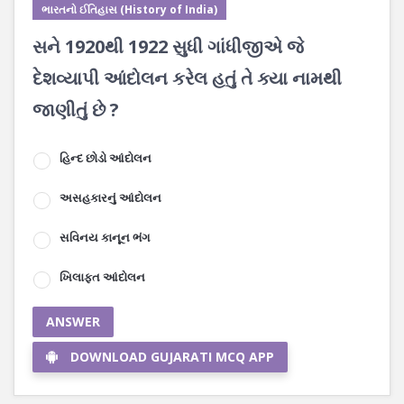
ભારતનો ઈતિહાસ (History of India)
સને 1920થી 1922 સુધી ગાંધીજીએ જે
દેશવ્યાપી આંદોલન કરેલ હતું તે ક્યા નામથી
જાણીતું છે ?
હિન્દ છોડો આંદોલન
અસહકારનું આંદોલન
સવિનય કાનૂન ભંગ
ખિલાફત આંદોલન
ANSWER
DOWNLOAD GUJARATI MCQ APP