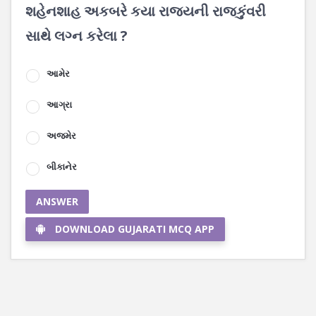
શહેનશાહ અકબરે કયા રાજ્યની રાજકુંવરી
સાથે લગ્ન કરેલા ?
આમેર
આગ્રા
અજમેર
બીકાનેર
ANSWER
DOWNLOAD GUJARATI MCQ APP