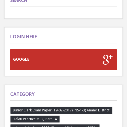
SEARCH
LOGIN HERE
GOOGLE
CATEGORY
Junior Clerk Exam Paper (19-02-2017) (NS-1-3) Anand District
Talati Practice MCQ Part - 4