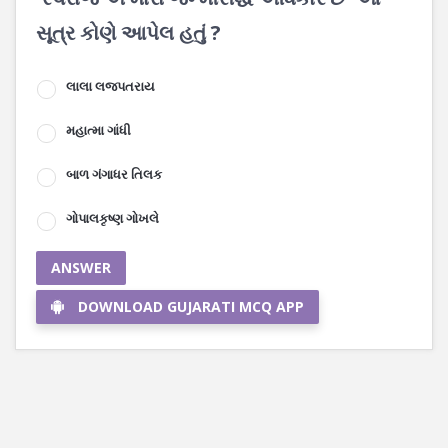
સૂત્ર કોણે આપેલ હતું ?
લાલા લજપતરાય
મહાત્મા ગાંધી
બાળ ગંગાધર તિલક
ગોપાલકૃષ્ણ ગોખલે
ANSWER
DOWNLOAD GUJARATI MCQ APP