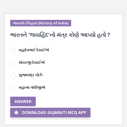
ભારતનો ઈતિહાસ (History of India)
ભારતને 'જયહિંદ'નો મંત્ર કોણે આપ્યો હતો ?
મહાદેવભાઈ દેસાઈએ
મોરારજી દેસાઈએ
સુભાષચંદ્ર બોઝે
મહાત્મા ગાંધીજીએ
ANSWER
DOWNLOAD GUJARATI MCQ APP