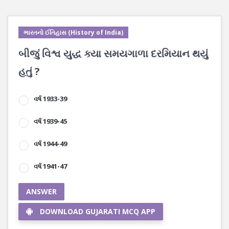
ભારતનો ઈતિહાસ (History of India)
બીજું વિશ્વ યુદ્ધ ક્યા સમયગાળા દરમિયાન થયું
હતું ?
વર્ષ 1933-39
વર્ષ 1939-45
વર્ષ 1944-49
વર્ષ 1941-47
ANSWER
DOWNLOAD GUJARATI MCQ APP