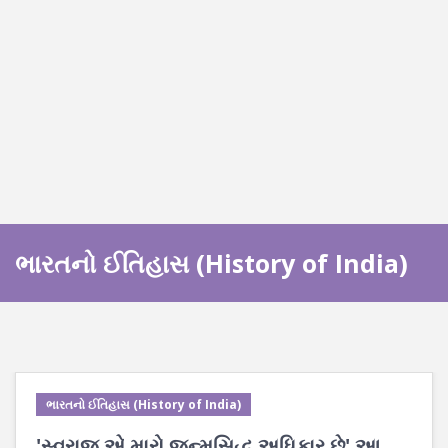
ભારતનો ઈતિહાસ (History of India)
ભારતનો ઈતિહાસ (History of India)
'સ્વરાજ એ મારો જન્મસિદ્ધ અધિકાર છે' આ