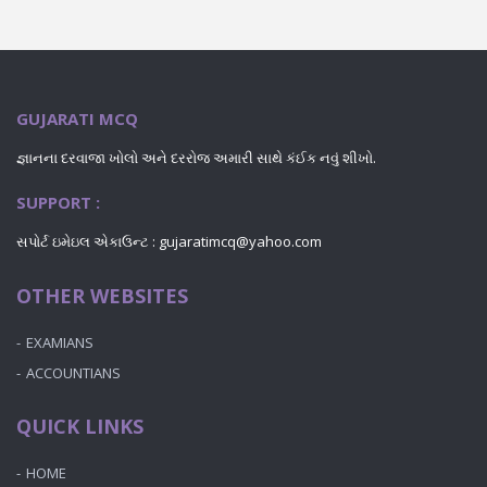
GUJARATI MCQ
જ્ઞાનના દરવાજા ખોલો અને દરરોજ અમારી સાથે કંઈક નવું શીખો.
SUPPORT :
સપોર્ટ ઇમેઇલ એકાઉન્ટ : gujaratimcq@yahoo.com
OTHER WEBSITES
EXAMIANS
ACCOUNTIANS
QUICK LINKS
HOME