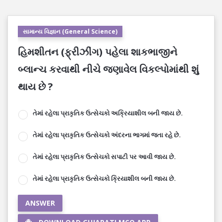
સામાન્ય વિજ્ઞાન (General Science)
હિમશીતન (ફ્રીઝીંગ) પહેલા શાકભાજીને
બ્લાન્ચ કરવાથી નીચે જણાવેલ વિકલ્પોમાંથી શું
થાય છે ?
તેમાં રહેલા પ્રાકૃતિક ઉત્સેચકો અક્રિયાશીલ બની જાય છે.
તેમાં રહેલા પ્રાકૃતિક ઉત્સેચકો અંદરના ભાગમાં જતા રહે છે.
તેમાં રહેલા પ્રાકૃતિક ઉત્સેચકો સપાટી પર આવી જાય છે.
તેમાં રહેલા પ્રાકૃતિક ઉત્સેચકો ક્રિયાશીલ બની જાય છે.
ANSWER