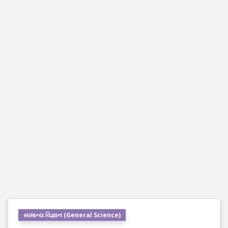
સામાન્ય વિજ્ઞાન (General Science)