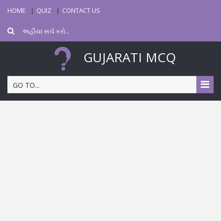
HOME
QUIZ
CONTACT US
GUJARATI MCQ
GO TO...