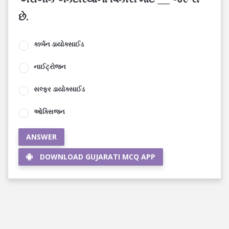
છે.
કાર્બન ડાયોક્સાઈડ
નાઈટ્રોજન
સલ્ફર ડાયોક્સાઈડ
ઓક્સિજન
ANSWER
DOWNLOAD GUJARATI MCQ APP