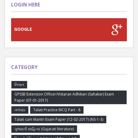
LOGIN HERE
GOOGLE
CATEGORY
નિપાત
GPSSB Extension Officer/Vistaran Adhikari (Sahakar) Exam
Paper (07-01-2017)
તળપદા
Talati Practice MCQ Part - 8
Talati cum Mantri Exam Paper (12-02-2017) (NS-1-3)
ગુજરાતી સાહિત્ય (Gujarati literature)