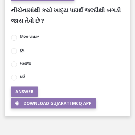
નીચેનામાંથી કયો ખાદ્ય પદાર્થ જલ્દીથી બગડી
જાય તેવો છે ?
મિલ્ક પાવડર
દૂધ
મસાલા
ઘઉં
ANSWER
DOWNLOAD GUJARATI MCQ APP