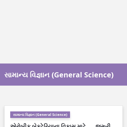
સામાન્ય વિજ્ઞાન (General Science)
સામાન્ય વિજ્ઞાન (General Science)
એરોબીક બેક્ટેરિયાના વિકાસ માટે ___ જરૂરી