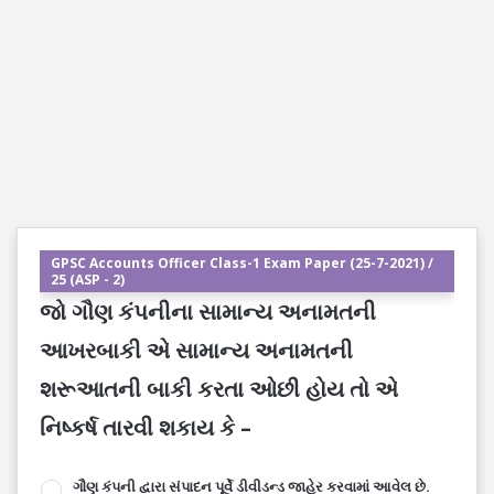
GPSC Accounts Officer Class-1 Exam Paper (25-7-2021) /
25 (ASP - 2)
જો ગૌણ કંપનીના સામાન્ય અનામતની
આખરબાકી એ સામાન્ય અનામતની
શરૂઆતની બાકી કરતા ઓછી હોય તો એ
નિષ્કર્ષ તારવી શકાય કે –
ગૌણ કંપની દ્વારા સંપાદન પૂર્વે ડીવીડન્ડ જાહેર કરવામાં આવેલ છે.