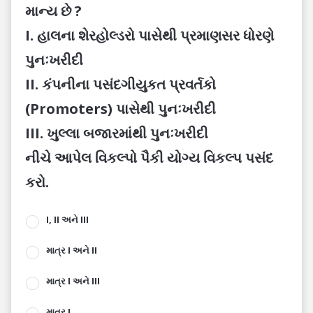
માન્ય છે ?
I. હાલના શેરહોલ્ડરો પાસેથી પ્રમાણસર ધોરણે
પુનઃખરીદી
II. કંપનીના પસંદગીયુકત પ્રવર્તકો
(Promoters) પાસેથી પુનઃખરીદી
III. ખુલ્લા બજારમાંથી પુનઃખરીદી
નીચે આપેલ વિકલ્પો પૈકી યોગ્ય વિકલ્પ પસંદ
કરો.
I, II અને III
માત્ર I અને II
માત્ર I અને III
માત્ર I