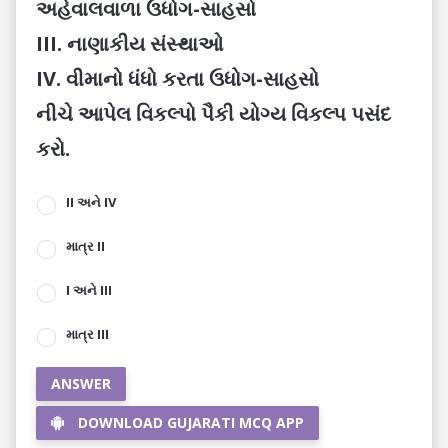
અહેવાલવાળા ઉધોગ-સાહસો
III. નાણાકીય સંસ્થાઓ
IV. વીમાનો ધંધો કરતા ઉધોગ-સાહસો
નીચે આપેલ વિકલ્પો પૈકી યોગ્ય વિકલ્પ પસંદ
કરો.
II અને IV
માત્ર II
I અને III
માત્ર III
ANSWER
DOWNLOAD GUJARATI MCQ APP