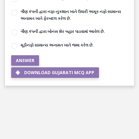
ગૌણ કંપની દ્વારા નફા-નુકશાન ખાતે ઉધારી અમૂક નફો સામાન્ય
અનામત ખાતે ફેરબદલ કરેલ છે.
ગૌણ કંપની દ્વારા બોનસ શેર બહાર પાડવામાં આવેલ છે.
મૂડીનફો સામાન્ય અનામત ખાતે જમા કરેલ છે.
ANSWER
DOWNLOAD GUJARATI MCQ APP