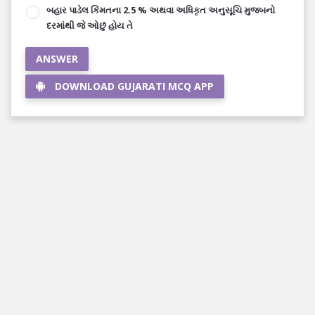
બહાર પાડેલ કિંમતના 2.5 % અથવા અધિકૃત અનુસૂચિ મુજબનો
દરમાંથી જે ઓછું હોય તે
ANSWER
DOWNLOAD GUJARATI MCQ APP