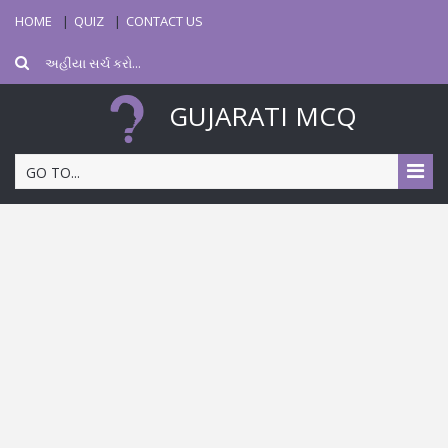
HOME
QUIZ
CONTACT US
GUJARATI MCQ
GO TO...