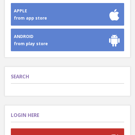
APPLE
from app store
ANDROID
from play store
SEARCH
LOGIN HERE