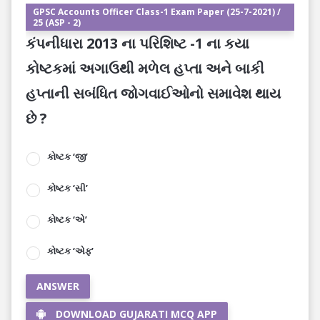
GPSC Accounts Officer Class-1 Exam Paper (25-7-2021) /
25 (ASP - 2)
કંપનીધારા 2013 ના પરિશિષ્ટ -1 ના કયા
કોષ્ટકમાં અગાઉથી મળેલ હપ્તા અને બાકી
હપ્તાની સબંધિત જોગવાઈઓનો સમાવેશ થાય
છે ?
કોષ્ટક ‘જી’
કોષ્ટક ‘સી’
કોષ્ટક ‘એ’
કોષ્ટક ‘એફ’
ANSWER
DOWNLOAD GUJARATI MCQ APP