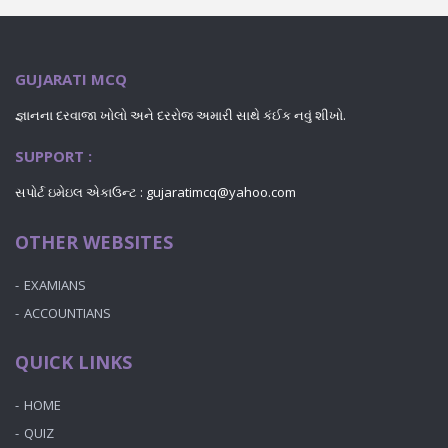
GUJARATI MCQ
જ્ઞાનના દરવાજા ખોલો અને દરરોજ અમારી સાથે કંઈક નવું શીખો.
SUPPORT :
સપોર્ટ ઇમેઇલ એકાઉન્ટ : gujaratimcq@yahoo.com
OTHER WEBSITES
EXAMIANS
ACCOUNTIANS
QUICK LINKS
HOME
QUIZ