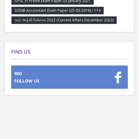
GPSC PI Prelim Exam Paper 03 January 2021
GSSSB Accountant Exam Paper (25-03-2018) / 114
કરંટ અફેર્સ ડિસેમ્બર 2022 (Current Affairs December 2022)
FIND US
800
FOLLOW US