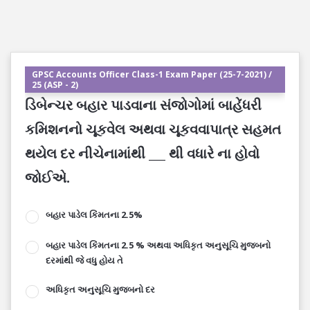
GPSC Accounts Officer Class-1 Exam Paper (25-7-2021) /
25 (ASP - 2)
ડિબેન્ચર બહાર પાડવાના સંજોગોમાં બાહેંધરી
કમિશનનો ચૂકવેલ અથવા ચૂકવવાપાત્ર સહમત
થયેલ દર નીચેનામાંથી ___ થી વધારે ના હોવો
જોઈએ.
બહાર પાડેલ કિંમતના 2.5%
બહાર પાડેલ કિંમતના 2.5 % અથવા અધિકૃત અનુસૂચિ મુજબનો
દરમાંથી જે વધુ હોય તે
અધિકૃત અનુસૂચિ મુજબનો દર