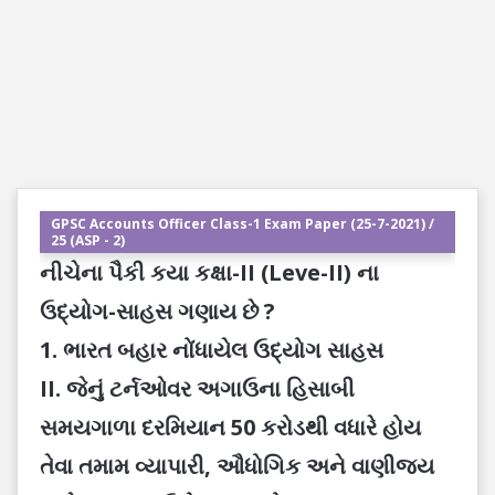
GPSC Accounts Officer Class-1 Exam Paper (25-7-2021) /
25 (ASP - 2)
નીચેના પૈકી કયા કક્ષા-II (Leve-II) ના
ઉદ્યોગ-સાહસ ગણાય છે ?
1. ભારત બહાર નોંધાયેલ ઉદ્યોગ સાહસ
II. જેનું ટર્નઓવર અગાઉના હિસાબી
સમયગાળા દરમિયાન 50 કરોડથી વધારે હોય
તેવા તમામ વ્યાપારી, ઔધોગિક અને વાણીજ્ય