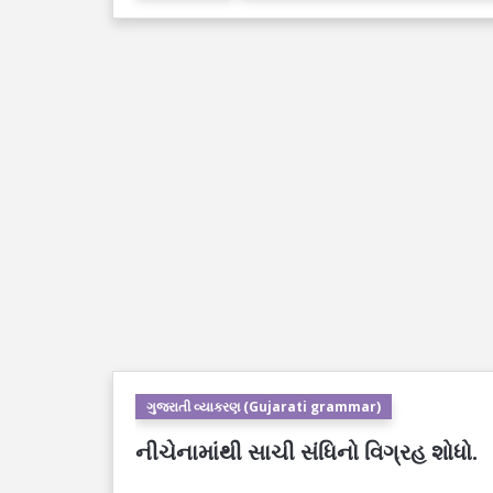
ગુજરાતી વ્યાકરણ (Gujarati grammar)
નીચેનામાંથી સાચી સંધિનો વિગ્રહ શોધો.