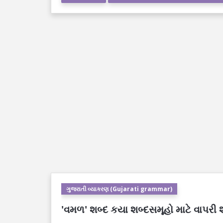
ગુજરાતી વ્યાકરણ (Gujarati grammar)
'વમળ' શબ્દ કયા શબ્દસમૂહો માટે વાપરી 