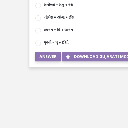
મનોરથ = મનુ + રથ
યોગેશ = યોગા + ઈશ
વ્યસ્ત = વિ + અસ્ત
પૃથ્વી = પૃ + ઈથી
ANSWER
DOWNLOAD GUJARATI MC