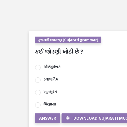
ગુજરાતી વ્યાકરણ (Gujarati grammar)
કઈ જોડણી ખોટી છે ?
ઐતિહાસિક
સ્વાભાવિક
ખૂબસુરત
જિજ્ઞાસા
ANSWER
DOWNLOAD GUJARATI MC