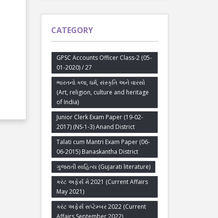
CATEGORY
GPSC Accounts Officer Class-2 (05-
01-2020) / 27
ભારતનો કલા, ધર્મ, સંસ્કૃતિ અને વારસો
(Art, religion, culture and heritage
of India)
Junior Clerk Exam Paper (19-02-
2017) (NS-1-3) Anand District
Talati cum Mantri Exam Paper (06-
06-2015) Banaskantha District
ગુજરાતી સાહિત્ય (Gujarati literature)
કરંટ અફેર્સ મે 2021 (Current Affairs
May 2021)
કરંટ અફેર્સ સપ્ટેમ્બર 2022 (Current
Affairs September 2022)