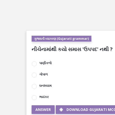
ગુજરાતી વ્યાકરણ (Gujarati grammar)
નીચેનામાંથી કયો સમાસ 'ઉપપદ' નથી ?
પાણીકળો
ગોપાળ
ઘનશ્યામ
ભયંકર
ANSWER
DOWNLOAD GUJARATI MC