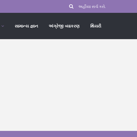
સામાન્ય જ્ઞાન
અંગ્રેજી વ્યાકરણ
થિયરી