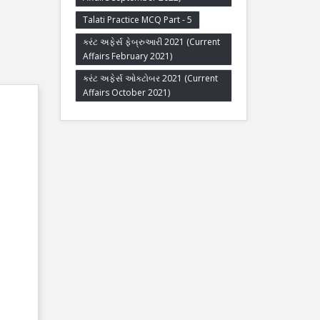
Talati Practice MCQ Part - 5
કરંટ અફેર્સ ફેબ્રુઆરી 2021 (Current
Affairs February 2021)
કરંટ અફેર્સ ઓક્ટોબર 2021 (Current
Affairs October 2021)