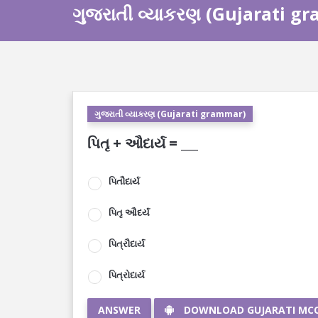
ગુજરાતી વ્યાકરણ (Gujarati g
ગુજરાતી વ્યાકરણ (Gujarati grammar)
પિતૃ + ઔદાર્ય = ___
પિતૌદાર્ય
પિતૃ ઔદર્ય
પિત્રૌદાર્ય
પિત્રોદાર્ય
ANSWER
DOWNLOAD GUJARATI MC