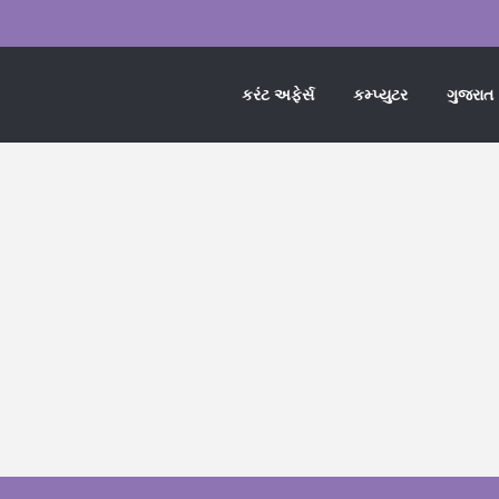
કરંટ અફેર્સ
કમ્પ્યુટર
ગુજરાત