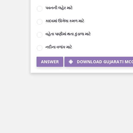
પવનની લહેર માટે
કાદવમાં ઊગેલા કમળ માટે
વહેતા પાણીમાં થતા કુંડાળા માટે
નદીના વળાંક માટે
ANSWER
DOWNLOAD GUJARATI MC