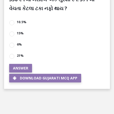
વેચતા કેટલા ટકા નફો થાય ?
10.5%
15%
6%
21%
ANSWER
DOWNLOAD GUJARATI MCQ APP