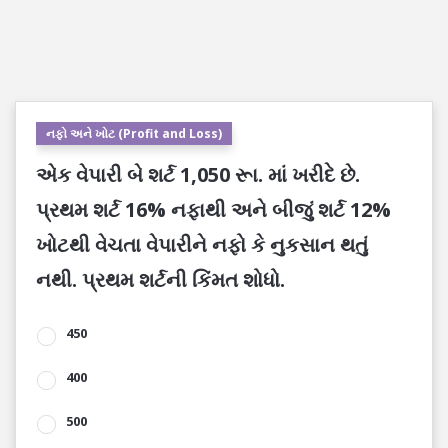
નફો અને ખોટ (Profit and Loss)
એક વેપારી બે શર્ટ 1,050 રૂા. માં ખરીદે છે.
પ્રથમ શર્ટ 16% નફાથી અને બીજું શર્ટ 12%
ખોટથી વેચતા વેપારીને નફો કે નુકસાન થતું
નથી. પ્રથમ શર્ટની કિંમત શોધો.
450
400
500