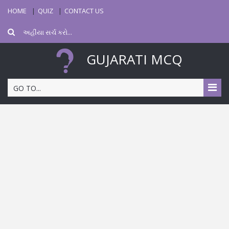
HOME
QUIZ
CONTACT US
GUJARATI MCQ
GO TO...