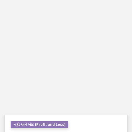
નફો અને ખોટ (Profit and Loss)