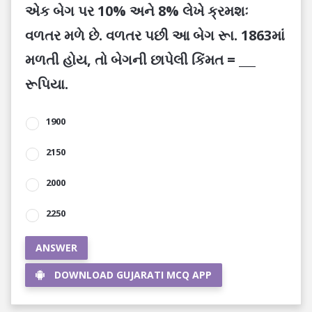
એક બેગ પર 10% અને 8% લેખે ક્રમશઃ
વળતર મળે છે. વળતર પછી આ બેગ રૂા. 1863માં
મળતી હોય, તો બેગની છાપેલી કિંમત = ___
રૂપિયા.
1900
2150
2000
2250
ANSWER
DOWNLOAD GUJARATI MCQ APP