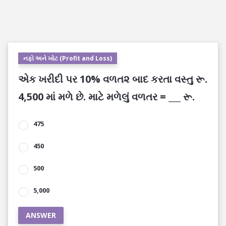
નફો અને ખોટ (Profit and Loss)
એક ખરીદી પર 10% વળત૨ બાદ કરતા વસ્તુ રૂ.
4,500 માં મળે છે. માટે મળેલું વળતર = ___ રૂ.
475
450
500
5,000
ANSWER