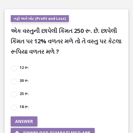
નફો અને ખોટ (Profit and Loss)
એક વસ્તુની છાપેલી કિંમત 250 રૂ. છે. છાપેલી
કિંમત પર 12% વળતર મળે તો તે વસ્તુ પર કેટલા
રૂપિયા વળતર મળે ?
12 રૂ.
30 રૂ.
25 રૂ.
18 રૂ.
ANSWER
DOWNLOAD GUJARATI MCQ APP