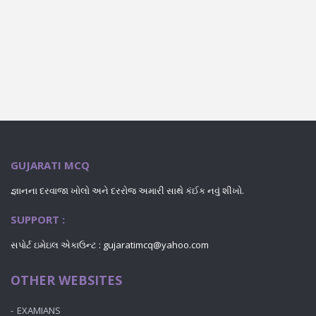
GUJARATI MCQ
જ્ઞાનના દરવાજા ખોલો અને દરરોજ અમારી સાથે કંઈક નવું શીખો.
SUPPORT :
સપોર્ટ ઇમેઇલ એકાઉન્ટ : gujaratimcq@yahoo.com
OTHER WEBSITES
EXAMIANS