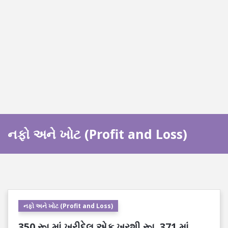
નફો અને ખોટ (Profit and Loss)
નફો અને ખોટ (Profit and Loss)
350 રૂા માં ખરીદેલ એક ખુરશી રૂા. 371 માં