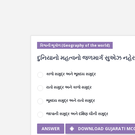
વિશ્વની ભૂગોળ (Geography of the world)
દુનિયાનો મહત્વનો જળમાર્ગ સુએઝ નહેર ક
કાળો સમુદ્ર અને ભૂમધ્ય સમુદ્ર
રાતો સમુદ્ર અને કાળો સમુદ્ર
ભૂમધ્ય સમુદ્ર અને રાતો સમુદ્ર
જાપાની સમુદ્ર અને દક્ષિણ ચીની સમુદ્ર
ANSWER
DOWNLOAD GUJARATI MC