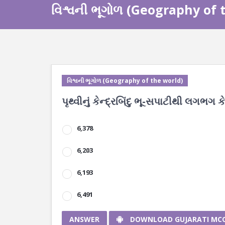
વિશ્વની ભૂગોળ (Geography of 
વિશ્વની ભૂગોળ (Geography of the world)
પૃથ્વીનું કેન્દ્રબિંદુ ભૂ-સપાટીથી લગભગ કે
6,378
6,203
6,193
6,491
ANSWER
DOWNLOAD GUJARATI MC