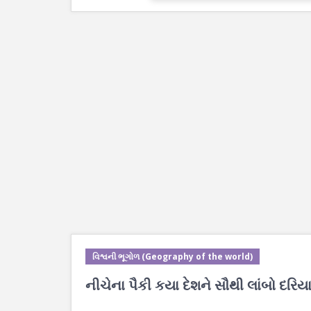
વિશ્વની ભૂગોળ (Geography of the world)
નીચેના પૈકી કયા દેશને સૌથી લાંબો દરિયા