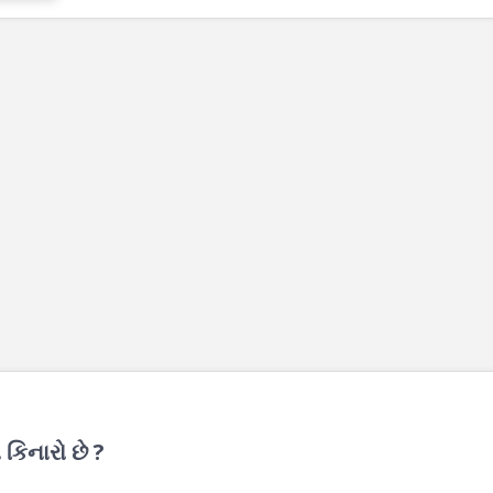
 કિનારો છે ?