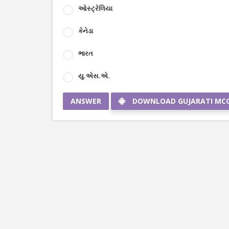
ઓસ્ટ્રેલિયા
કેનેડા
ભારત
યુ.એસ.એ.
ANSWER
DOWNLOAD GUJARATI MC