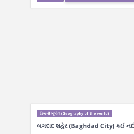
વિશ્વની ભૂગોળ (Geography of the world)
બગદાદ શહેર (Baghdad City) કઈ નદીન