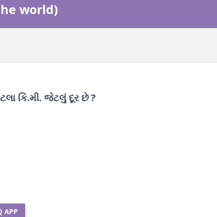
the world)
ટલા કિ.મી. જેટલું દૂર છે ?
Q APP