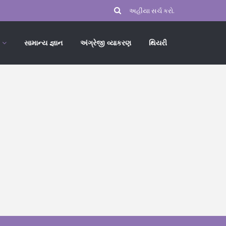
સામાન્ય જ્ઞાન
અંગ્રેજી વ્યાકરણ
થિયરી