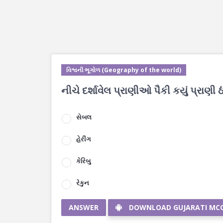
વિશ્વની ભૂગોળ (Geography of the world)
નીચે દર્શાવેલ પ્રાણીઓ પૈકી કયું પ્રાણી ઠ
સેબલ
હેરીંગ
કેરિબુ
રેકુન
ANSWER
DOWNLOAD GUJARATI MC