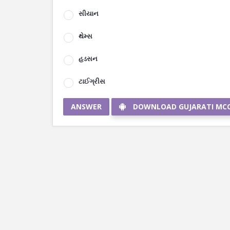
સીયાન
થેમ્સ
હડસન
ટાઈગ્રીસ
ANSWER
DOWNLOAD GUJARATI MC