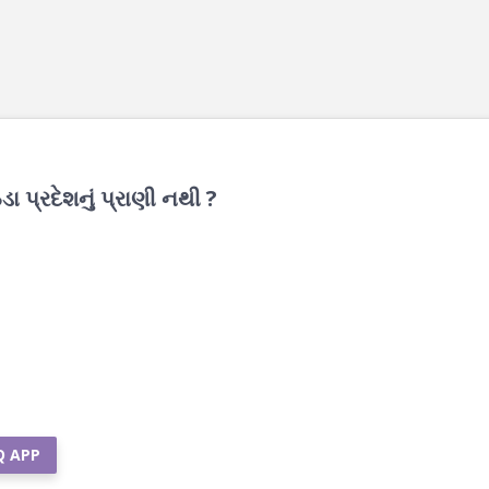
ંડા પ્રદેશનું પ્રાણી નથી ?
Q APP