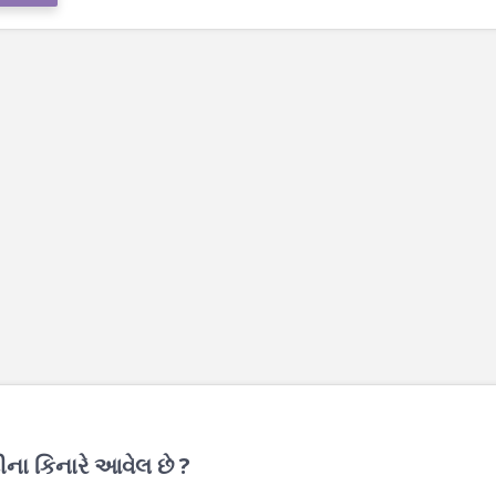
ા કિનારે આવેલ છે ?