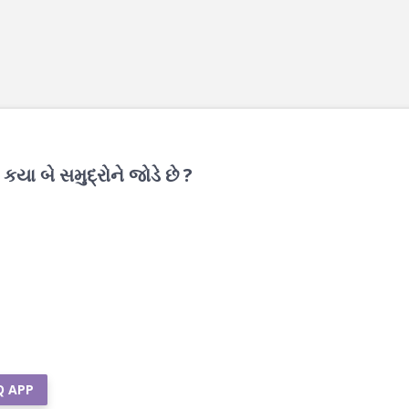
યા બે સમુદ્રોને જોડે છે ?
Q APP