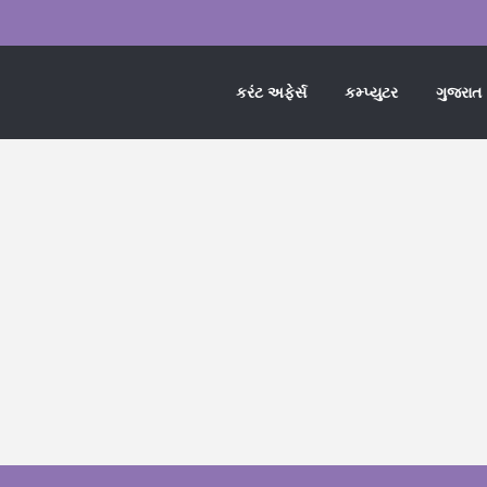
કરંટ અફેર્સ
કમ્પ્યુટર
ગુજરાત