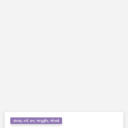
સંખ્યા, વર્ગ, ઘન, અપૂર્ણાંક, એકમો