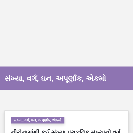
સંખ્યા, વર્ગ, ઘન, અપૂર્ણાંક, એકમો
સંખ્યા, વર્ગ, ઘન, અપૂર્ણાંક, એકમો
નીચેનામાંથી કઈ સંખ્યા પ્રાકૃતિક સંખ્યાનો વર્ગ