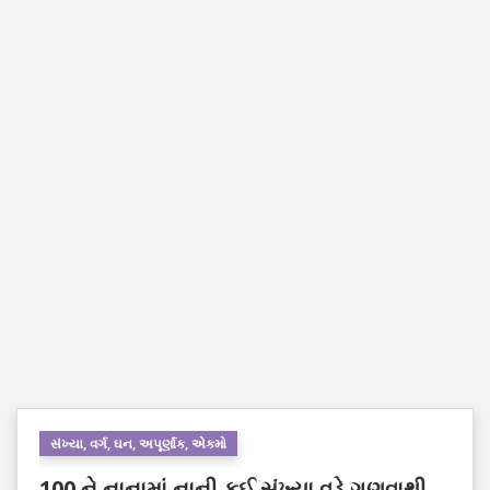
સંખ્યા, વર્ગ, ઘન, અપૂર્ણાંક, એકમો
100 ને નાનામાં નાની કઈ સંખ્યા વડે ગુણવાથી