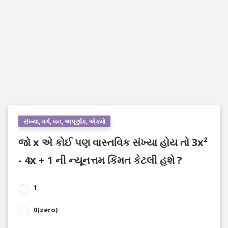
સંખ્યા, વર્ગ, ઘન, અપૂર્ણાંક, એકમો
જો x એ કોઈ પણ વાસ્તવિક સંખ્યા હોય તો 3x²
- 4x + 1 ની ન્યૂનત્તમ કિંમત કેટલી હશે ?
1
0(zero)