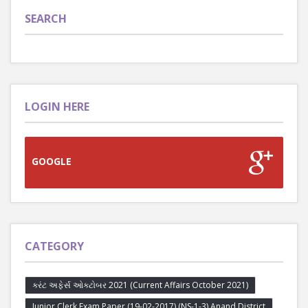
SEARCH
LOGIN HERE
GOOGLE
CATEGORY
કરંટ અફેર્સ ઓક્ટોબર 2021 (Current Affairs October 2021)
Junior Clerk Exam Paper (19-02-2017) (NS-1-3) Anand District