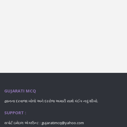
GUJARATI MCQ
જ્ઞાનના દરવાજા ખોલો અને દરરોજ અમારી સાથે કંઈક નવું શીખો.
SUPPORT :
સપોર્ટ ઇમેઇલ એકાઉન્ટ : gujaratimcq@yahoo.com