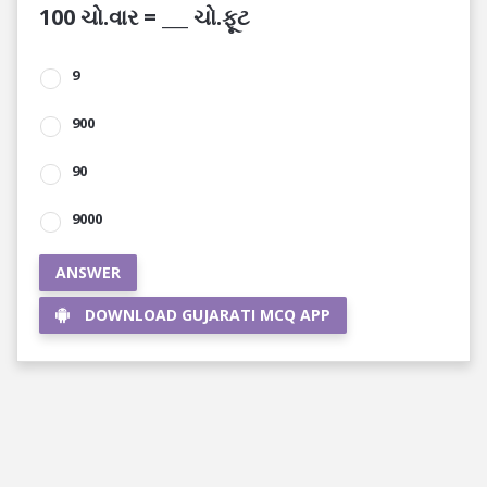
100 ચો.વાર = ___ ચો.ફૂટ
9
900
90
9000
ANSWER
DOWNLOAD GUJARATI MCQ APP