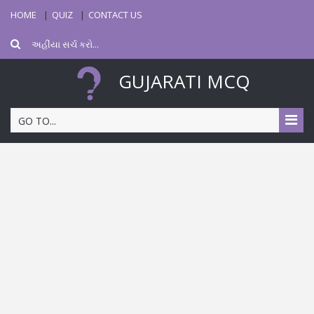
HOME
QUIZ
CONTACT US
GUJARATI MCQ
GO TO...