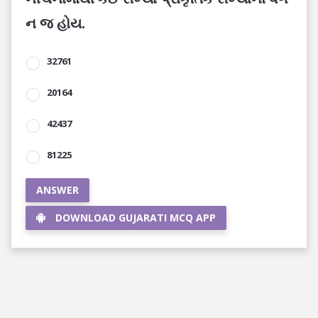
ન જ હોય.
32761
20164
42437
81225
ANSWER
DOWNLOAD GUJARATI MCQ APP