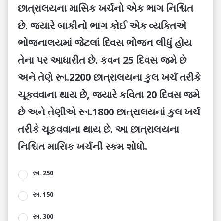
છાત્રાલયના માસિક ખર્ચનો એક ભાગ નિશ્ચિત
છે. જ્યારે બાકીનો ભાગ કોઈ એક વ્યક્તિએ
ભોજનાલયમાં જેટલાં દિવસ ભોજન લીધું હોય
તેના પર આધારીત છે. કવન 25 દિવસ જમે છે
અને તેણે રૂા.2200 છાત્રાલયના કુલ ખર્ચ તરીકે
ચૂકવવાના થાય છે, જ્યારે કવિતા 20 દિવસ જમે
છે અને તેણીએ રૂા.1800 છાત્રાલયનાં કુલ ખર્ચ
તરીકે ચૂકવવાના થાય છે. આ છાત્રાલયના
નિશ્ચિત માસિક ખર્ચની રકમ શોધો.
રૂા. 250
રૂા. 150
રૂા. 300