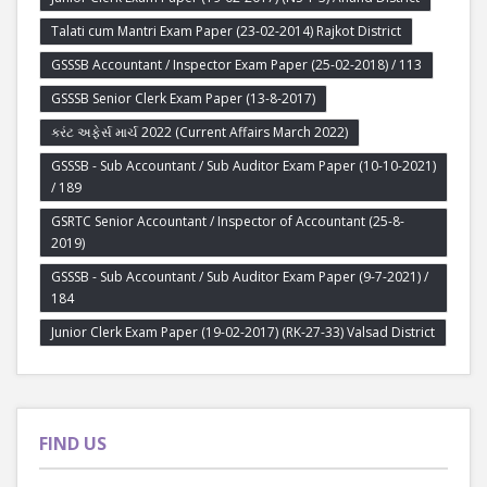
Talati cum Mantri Exam Paper (23-02-2014) Rajkot District
GSSSB Accountant / Inspector Exam Paper (25-02-2018) / 113
GSSSB Senior Clerk Exam Paper (13-8-2017)
કરંટ અફેર્સ માર્ચ 2022 (Current Affairs March 2022)
GSSSB - Sub Accountant / Sub Auditor Exam Paper (10-10-2021)
/ 189
GSRTC Senior Accountant / Inspector of Accountant (25-8-
2019)
GSSSB - Sub Accountant / Sub Auditor Exam Paper (9-7-2021) /
184
Junior Clerk Exam Paper (19-02-2017) (RK-27-33) Valsad District
FIND US