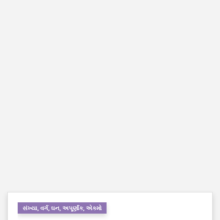
સંખ્યા, વર્ગ, ઘન, અપૂર્ણાંક, એકમો