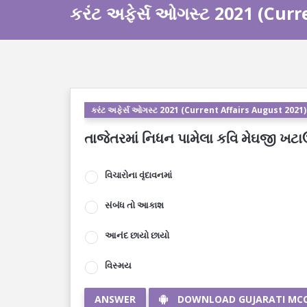
કરંટ અફેર્સ ઓગસ્ટ 2021 (Curr
કરંટ અફેર્સ ઓગસ્ટ 2021 (Current Affairs August 2021)
તાજેતરમાં નિધન પામેલા કવિ મેઘજી ખટા
વિચારોના વૃંદાવનમાં
સંબંધ તો આકાશ
આનંદ છાયો છાયો
વિસ્મય
ANSWER
DOWNLOAD GUJARATI MC