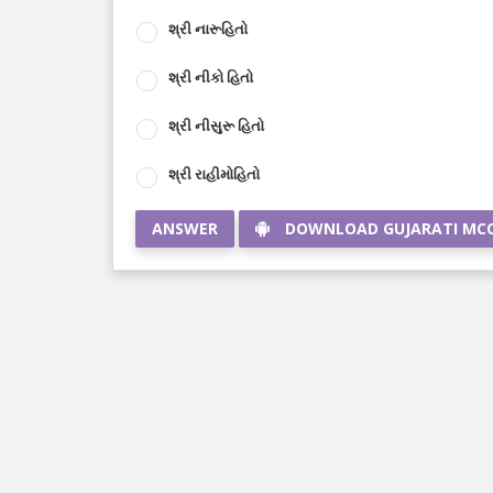
શ્રી નારૂહિતો
શ્રી નીકો હિતો
શ્રી નીસુરૂ હિતો
શ્રી રાહીમોહિતો
ANSWER
DOWNLOAD GUJARATI MC