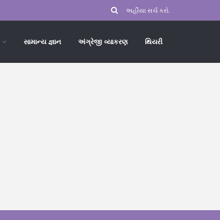
સામાન્ય જ્ઞાન
અંગ્રેજી વ્યાકરણ
થિયરી