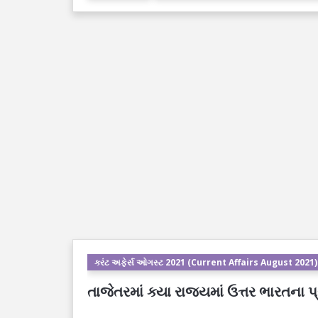
કરંટ અફેર્સ ઓગસ્ટ 2021 (Current Affairs August 2021)
તાજેતરમાં ક્યા રાજ્યમાં ઉત્તર ભારતના પ