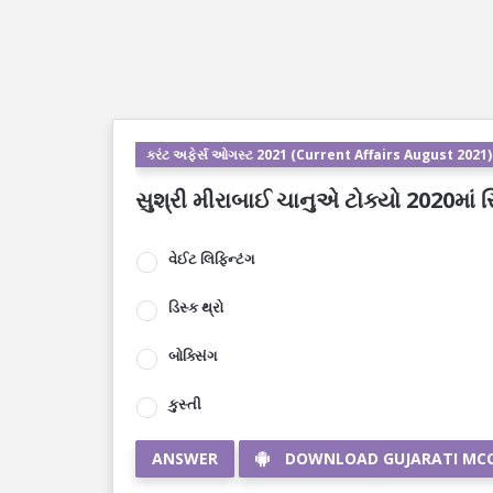
કરંટ અફેર્સ ઓગસ્ટ 2021 (Current Affairs August 2021)
સુશ્રી મીરાબાઈ ચાનુએ ટોક્યો 2020માં સ
વેઈટ લિફિન્ટંગ
ડિસ્ક થ્રો
બોક્સિંગ
કુસ્તી
ANSWER
DOWNLOAD GUJARATI MC