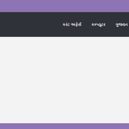
કરંટ અફેર્સ
કમ્પ્યુટર
ગુજરાત