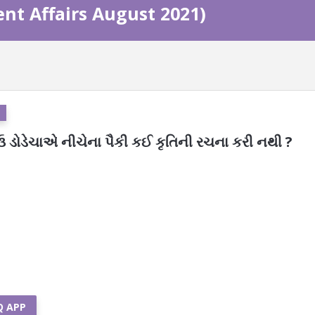
ent Affairs August 2021)
ઉ ડોડેચાએ નીચેના પૈકી કઈ કૃતિની રચના કરી નથી ?
Q APP