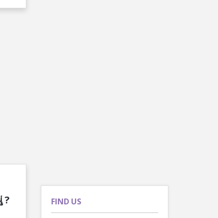
ં ?
FIND US