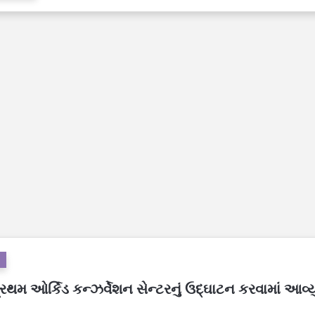
્રથમ ઓર્કિડ કન્ઝર્વેશન સેન્ટરનું ઉદ્ઘાટન કરવામાં આવ્યુ