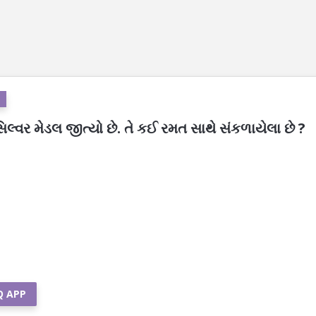
િલ્વર મેડલ જીત્યો છે. તે કઈ રમત સાથે સંકળાયેલા છે ?
Q APP