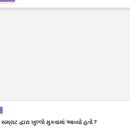
્રાટ દ્વારા ખુલ્લો મુકવામાં આવ્યો હતો ?