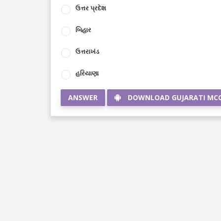
ઉત્તર પ્રદેશ
બિહાર
ઉત્તરાખંડ
હરિયાણા
ANSWER
DOWNLOAD GUJARATI MC