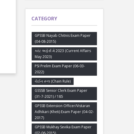
CATEGORY
GPSSB Nayab Chitnis Exam Paper
(04-08-2015)
કરંટ અફેર્સ મે 2023 (Current Affairs
May 2023)
PSI Prelim Exam Paper (06-03-
2022)
ચેઈન રૂલ (Chain Rule)
GSSSB Senior Clerk Exam Paper
(31-7-2021) / 185
GPSSB Extension Officer/Vistaran
Adhikari (Kheti) Exam Paper (04-02-
2017)
GPSSB Mukhay Sevika Exam Paper
(02-06-2015)