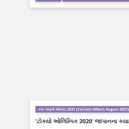
કરંટ અફેર્સ ઓગસ્ટ 2021 (Current Affairs August 2021)
'ટોક્યો ઓલિમ્પિક 2020' જાપાનના કયા સમ