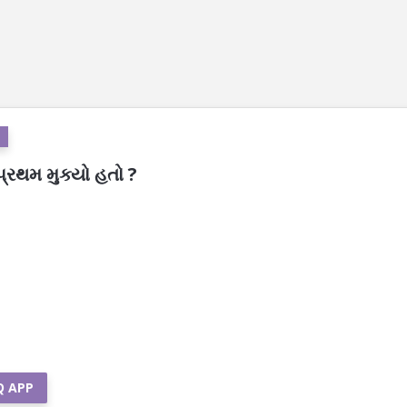
ૌપ્રથમ મુક્યો હતો ?
Q APP