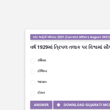
કરંટ અફેર્સ ઓગસ્ટ 2021 (Current Affairs August 2021)
વર્ષ 1929માં ત્રિપલ તલાક પર વિશ્વમાં સ
રશિયા
ઈજિપ્ત
જાપાન
ઈરાન
ANSWER
DOWNLOAD GUJARATI MC