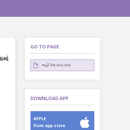
GO TO PAGE
ામાં
DOWNLOAD APP
APPLE
from app store