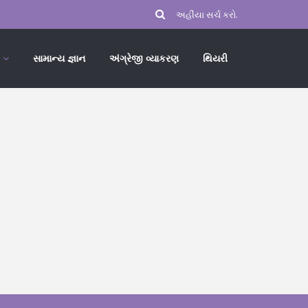
સામાન્ય જ્ઞાન
અંગ્રેજી વ્યાકરણ
થિયરી