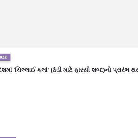
2022)
ેશમાં ‘ચિલ્લાઈ કલાં' (ઠંડી માટે ફારસી શબ્દ)નો પ્રારંભ થ