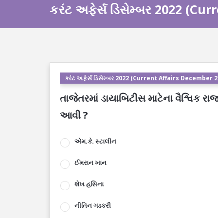
કરંટ અફેર્સ ડિસેમ્બર 2022 (C
કરંટ અફેર્સ ડિસેમ્બર 2022 (Current Affairs December 
તાજેતરમાં ડાયાબિટીસ માટેના વૈશ્વિક ર
આવી ?
એમ.કે. સ્ટાલીન
ઈમરાન ખાન
શેખ હસિના
નીતિન ગડકરી