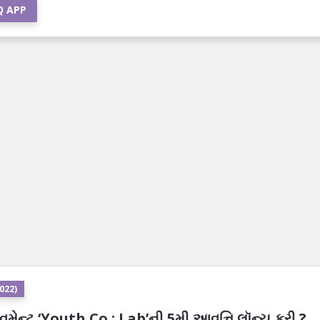
Q APP
2022)
મેન્ટ ‘Youth Co : Lab’ની 5મી આવૃત્તિ લૉન્ચ કરી ?