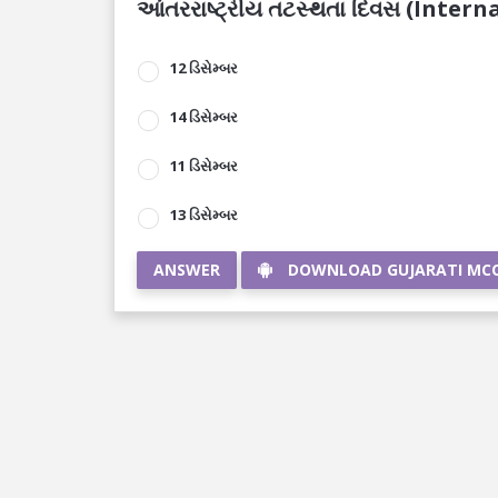
આંતરરાષ્ટ્રીય તટસ્થતા દિવસ (Intern
12 ડિસેમ્બર
14 ડિસેમ્બર
11 ડિસેમ્બર
13 ડિસેમ્બર
ANSWER
DOWNLOAD GUJARATI MC