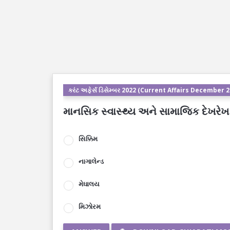
કરંટ અફેર્સ ડિસેમ્બર 2022 (Current Affairs December 
માનસિક સ્વાસ્થ્ય અને સામાજિક દેખરેખ નીત
સિક્કિમ
નાગાલેન્ડ
મેઘાલય
મિઝોરમ