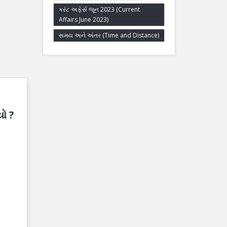
કરંટ અફેર્સ જૂન 2023 (Current
Affairs June 2023)
સમય અને અંતર (Time and Distance)
યો ?