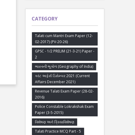
CATEGORY
Talati cum Mantri Exam Paper (12-
02-2017) (PV-20-26)
GPSC - 1/2 PRELIM (21-3-21) Paper -
2
ભારતની ભૂગોળ (Geography of India)
કરંટ અફેર્સ ડિસેમ્બર 2021 (Current
Affairs December 2021)
Revenue Talati Exam Paper (28-02-
2016)
Police Constable Lokrakshak Exam
Paper (3-5-2015)
વિશેષણ અને ક્રિયાવિશેષણ
Talati Practice MCQ Part - 5