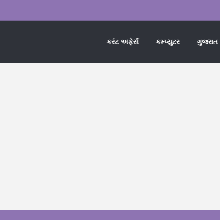
કરંટ અફેર્સ
કમ્પ્યુટર
ગુજરાત