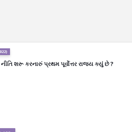
2022)
િ શરૂ કરનારું પ્રથમ પૂર્વોત્તર રાજ્ય ક્યું છે ?