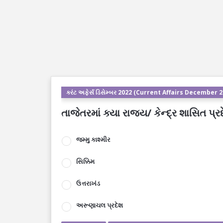
કરંટ અફેર્સ ડિસેમ્બર 2022 (Current Affairs December 
તાજેતરમાં ક્યા રાજ્ય/ કેન્દ્ર શાસિત પ્રદ
જમ્મુ કાશ્મીર
સિક્કિમ
ઉત્તરાખંડ
અરૂણાચલ પ્રદેશ