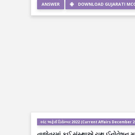
ANSWER
DOWNLOAD GUJARATI MC
કરંટ અફેર્સ ડિસેમ્બર 2022 (Current Affairs December 
તાજેતરમાં કઈ સંસ્થાએ યુથ ઈનોવેશન મૂવ