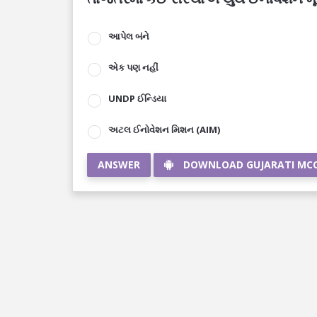
આપેલ બંને
એક પણ નહીં
UNDP ઈન્ડિયા
અટલ ઈનોવેશન મિશન (AIM)
ANSWER
DOWNLOAD GUJARATI MC