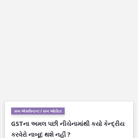
સબ એકાઉન્ટન્ટ / સબ ઓડીટર
GSTના અમલ પછી નીચેનામાંથી કયો કેન્દ્રીય
કરવેરો નાબૂદ થશે નહીં ?