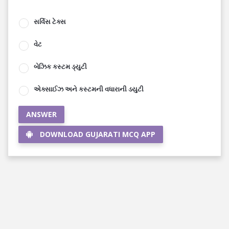
સર્વિસ ટેક્સ
વેટ
બેઝિક કસ્ટમ ડ્યુટી
એક્સાઈઝ અને કસ્ટમની વધારાની ડયુટી
ANSWER
DOWNLOAD GUJARATI MCQ APP