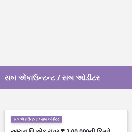
સબ એકાઉન્ટન્ટ / સબ ઓડીટર
સબ એકાઉન્ટન્ટ / સબ ઓડીટર
આયન લિ.એક યંત્ર ₹ 2,00,000ની કિંમતે