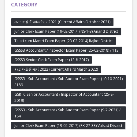
CATEGORY
કરંટ અફેર્સ ઓક્ટોબર 2021 (Current Affairs October 2021)
Junior Clerk Exam Paper (19-02-2017) (NS-1-3) Anand District
Talati cum Mantri Exam Paper (23-02-2014) Rajkot District
GSSSB Accountant / Inspector Exam Paper (25-02-2018) / 113
GSSSB Senior Clerk Exam Paper (13-8-2017)
કરંટ અફેર્સ માર્ચ 2022 (Current Affairs March 2022)
GSSSB - Sub Accountant / Sub Auditor Exam Paper (10-10-2021)
/ 189
GSRTC Senior Accountant / Inspector of Accountant (25-8-
2019)
GSSSB - Sub Accountant / Sub Auditor Exam Paper (9-7-2021) /
184
Junior Clerk Exam Paper (19-02-2017) (RK-27-33) Valsad District