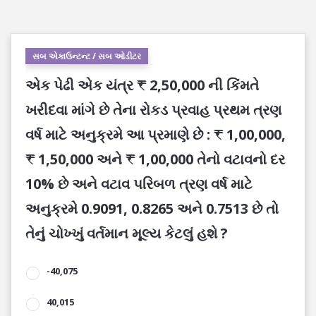
સબ એકાઉન્ટન્ટ / સબ ઓડીટર
એક પેઢી એક યંત્ર ₹ 2,50,000 ની કિંમતે
ખરીદવા માંગે છે તેના રોકડ પ્રવાહ પ્રથમ ત્રણ
વર્ષ માટે અનુક્રમે આ પ્રમાણે છે : ₹ 1,00,000,
₹ 1,50,000 અને ₹ 1,00,000 તેનો વટાવનો દર
10% છે અને વટાવ પરિબળ ત્રણ વર્ષ માટે
અનુક્રમે 0.9091, 0.8265 અને 0.7513 છે તો
તેનું ચોખ્ખું વર્તમાન મૂલ્ય કેટલું હશે ?
-40,075
40,015