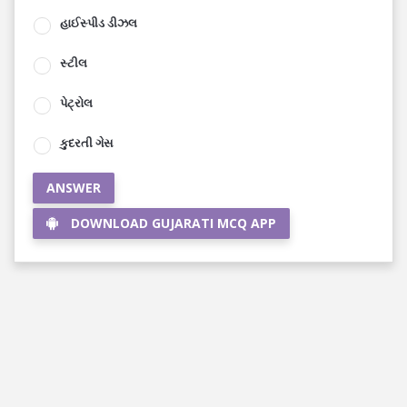
હાઈસ્પીડ ડીઝલ
સ્ટીલ
પેટ્રોલ
કુદરતી ગેસ
ANSWER
DOWNLOAD GUJARATI MCQ APP