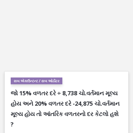
સબ એકાઉન્ટન્ટ / સબ ઓડીટર
જો 15% વળતર દરે ÷ 8,738 ચો.વર્તમાન મૂલ્ય
હોય અને 20% વળતર દરે -24,875 ચો.વર્તમાન
મૂલ્ય હોય તો આંતરિક વળતરનો દર કેટલો હશે
?