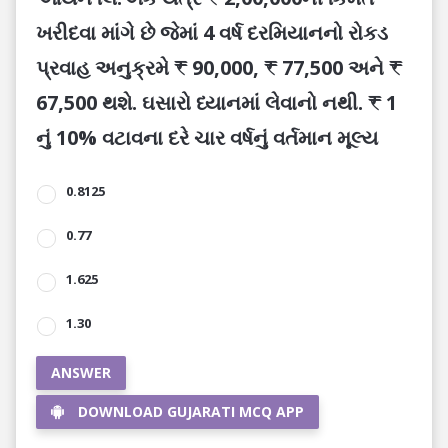
ખરીદવા માંગે છે જેમાં 4 વર્ષ દરમિયાનનો રોકડ
પ્રવાહ અનુક્રમે ₹ 90,000, ₹ 77,500 અને ₹
67,500 થશે. ઘસારો ધ્યાનમાં લેવાનો નથી. ₹ 1
નું 10% વટાવના દરે ચાર વર્ષનું વર્તમાન મૂલ્ય
0.8125
0.77
1.625
1.30
ANSWER
DOWNLOAD GUJARATI MCQ APP