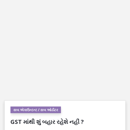
સબ એકાઉન્ટન્ટ / સબ ઓડીટર
GST માંથી શું બહાર રહેશે નહીં ?