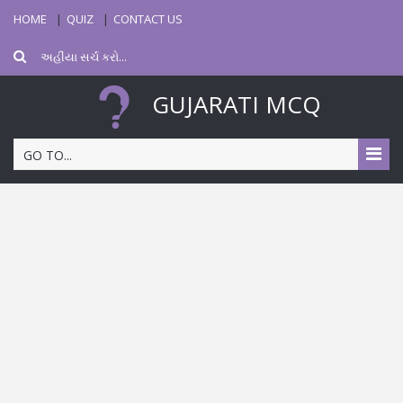
HOME
QUIZ
CONTACT US
GUJARATI MCQ
GO TO...