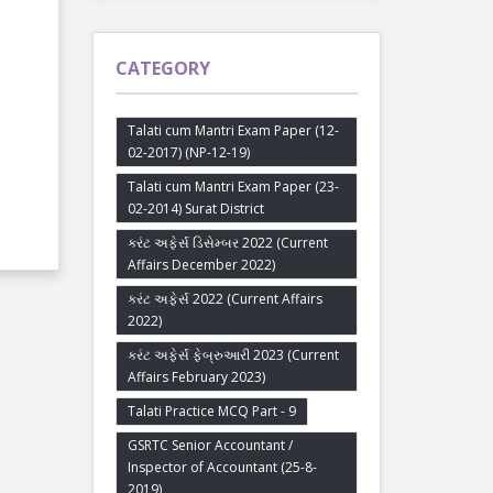
CATEGORY
Talati cum Mantri Exam Paper (12-
02-2017) (NP-12-19)
Talati cum Mantri Exam Paper (23-
02-2014) Surat District
કરંટ અફેર્સ ડિસેમ્બર 2022 (Current
Affairs December 2022)
કરંટ અફેર્સ 2022 (Current Affairs
2022)
કરંટ અફેર્સ ફેબ્રુઆરી 2023 (Current
Affairs February 2023)
Talati Practice MCQ Part - 9
GSRTC Senior Accountant /
Inspector of Accountant (25-8-
2019)