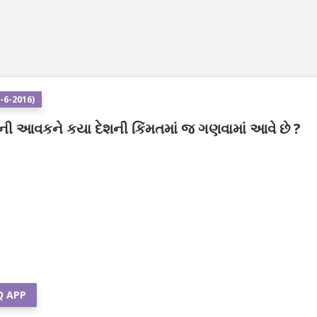
-6-2016)
ની આવકને કયા દેશની કિંમતમાં જ ગણવામાં આવે છે ?
Q APP