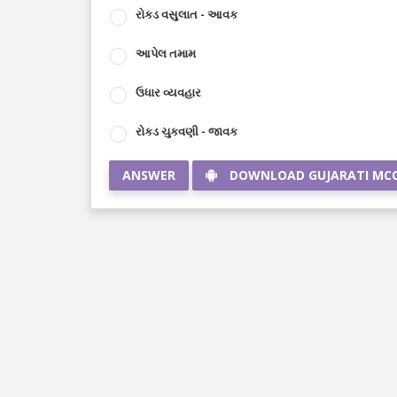
રોકડ વસુલાત - આવક
આપેલ તમામ
ઉધાર વ્યવહાર
રોકડ ચુકવણી - જાવક
ANSWER
DOWNLOAD GUJARATI MC