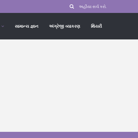
સામાન્ય જ્ઞાન
અંગ્રેજી વ્યાકરણ
થિયરી