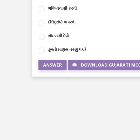
ભવિષ્યવાણી કરવી
દીર્ઘદ્રષ્ટિ વાપરવી
બંધ બાંધી દેવો
ડૂબતો માણસ તરણું પકડે
ANSWER
DOWNLOAD GUJARATI MC