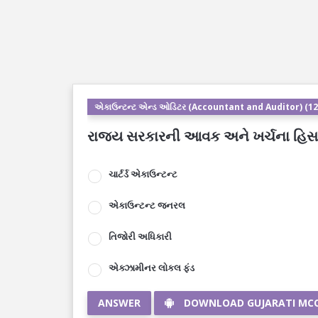
એકાઉન્ટન્ટ એન્ડ ઓડિટર (Accountant and Auditor) (12
રાજ્ય સરકારની આવક અને ખર્ચના હિસાબ
ચાર્ટર્ડ એકાઉન્ટન્ટ
એકાઉન્ટન્ટ જનરલ
તિજોરી અધિકારી
એક્ઝામીનર લોકલ ફંડ
ANSWER
DOWNLOAD GUJARATI MC