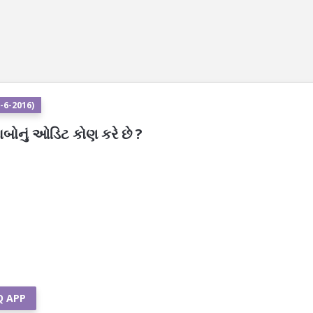
-6-2016)
ોનું ઓડિટ કોણ કરે છે ?
Q APP