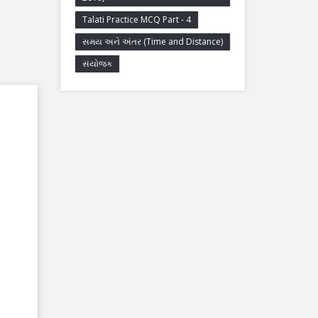
Talati Practice MCQ Part - 4
સમય અને અંતર (Time and Distance)
સંયોજક