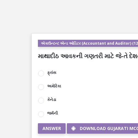
એકાઉન્ટન્ટ એન્ડ ઓડિટર (Accountant and Auditor) (12
માથાદીઠ આવકની ગણતરી માટે જે-તે દેશ
ફ્રાંસ
અમેરિકા
કેનેડા
જર્મની
ANSWER
DOWNLOAD GUJARATI MC