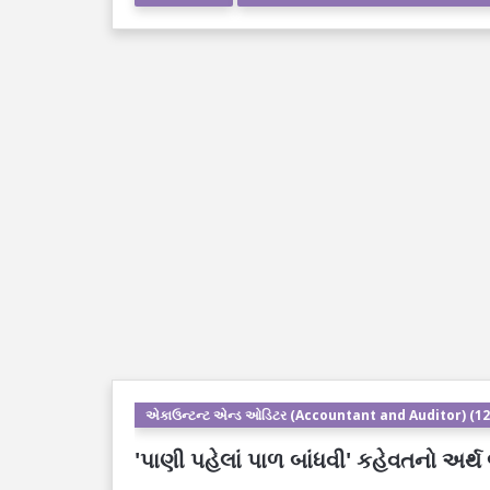
એકાઉન્ટન્ટ એન્ડ ઓડિટર (Accountant and Auditor) (12
'પાણી પહેલાં પાળ બાંધવી' કહેવતનો અર્થ