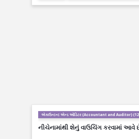
એકાઉન્ટન્ટ એન્ડ ઓડિટર (Accountant and Auditor) (12
નીચેનામાંથી શેનું વાઉચિંગ કરવામાં આવે છ