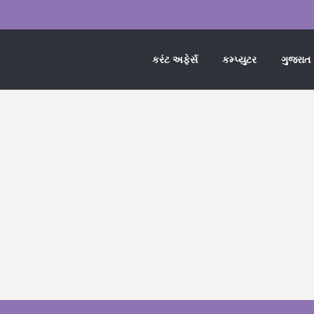
કરંટ અફેર્સ
કમ્પ્યુટર
ગુજરાત