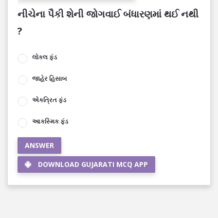
નીચેના પૈકી શેની જોગવાઈ બંધારણમાં થઈ નથી
?
લોકલ ફંડ
જાહેર હિસાબ
એકત્રિત ફંડ
આકસ્મિક ફંડ
ANSWER
DOWNLOAD GUJARATI MCQ APP