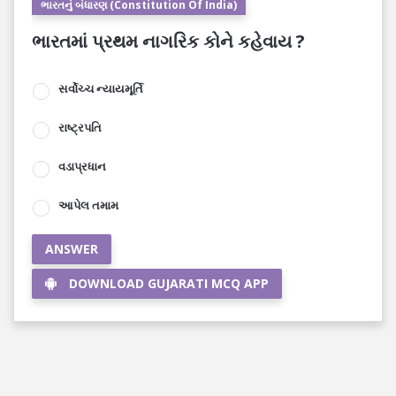
ભારતનું બંધારણ (Constitution Of India)
ભારતમાં પ્રથમ નાગરિક કોને કહેવાય ?
સર્વોચ્ચ ન્યાયમૂર્તિ
રાષ્ટ્રપતિ
વડાપ્રધાન
આપેલ તમામ
ANSWER
DOWNLOAD GUJARATI MCQ APP