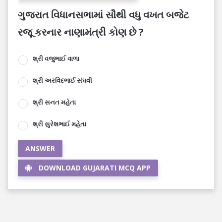
ગુજરાત વિધાનસભામાં સૌથી વધુ વખત બજેટ
રજૂ કરનાર નાણામંત્રી કોણ છે ?
શ્રી વજુભાઈ વાળા
શ્રી અરવિંદભાઈ સંઘવી
શ્રી સનત મહેતા
શ્રી સુરેશભાઈ મહેતા
ANSWER
DOWNLOAD GUJARATI MCQ APP