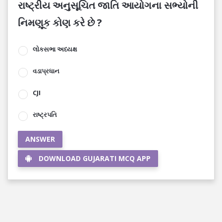
રાષ્ટ્રીય અનુસૂચિત જાતિ આયોગના સભ્યોની
નિમણૂક કોણ કરે છે ?
લોકસભા અધ્યક્ષ
વડાપ્રધાન
CJI
રાષ્ટ્રપતિ
ANSWER
DOWNLOAD GUJARATI MCQ APP