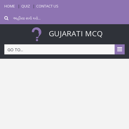
HOME
QUIZ
CONTACT US
GUJARATI MCQ
GO TO...