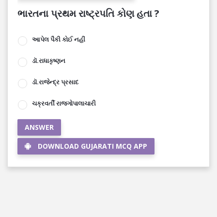
ભારતના પ્રથમ રાષ્ટ્રપતિ કોણ હતા ?
આપેલ પૈકી કોઈ નહીં
ડૉ.રાધાકૃષ્ણન
ડૉ.રાજેન્દ્ર પ્રસાદ
ચક્રવર્તી રાજગોપાલાચારી
ANSWER
DOWNLOAD GUJARATI MCQ APP