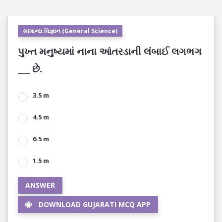
સામાન્ય વિજ્ઞાન (General Science)
પુખ્ત મનુષ્યમાં નાના આંતરડાની લંબાઈ લગભગ
___ છે.
3.5 m
4.5 m
6.5 m
1.5 m
ANSWER
DOWNLOAD GUJARATI MCQ APP