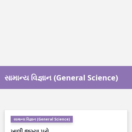
સામાન્ય વિજ્ઞાન (General Science)
સામાન્ય વિજ્ઞાન (General Science)
ખાલી જગ્યા પૂરો.