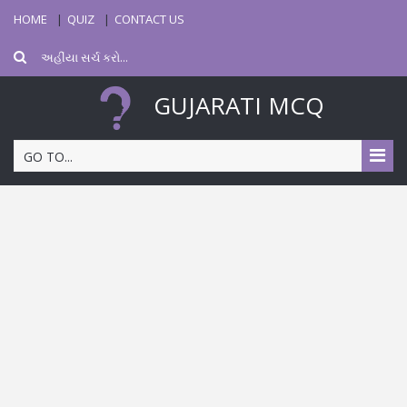
HOME
QUIZ
CONTACT US
GUJARATI MCQ
GO TO...