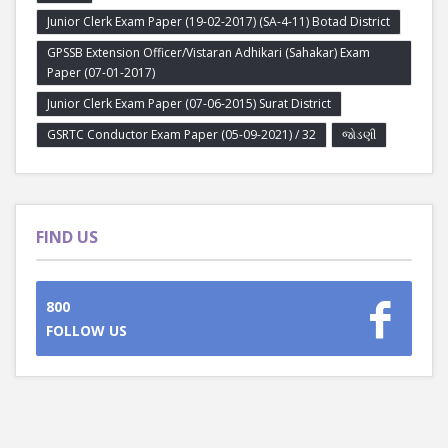
Junior Clerk Exam Paper (19-02-2017) (SA-4-11) Botad District
GPSSB Extension Officer/Vistaran Adhikari (Sahakar) Exam
Paper (07-01-2017)
Junior Clerk Exam Paper (07-06-2015) Surat District
GSRTC Conductor Exam Paper (05-09-2021) / 32
જોડણી
FIND US
800
FOLLOW US