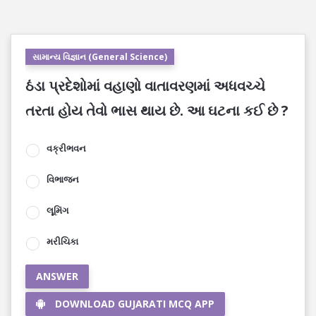
સામાન્ય વિજ્ઞાન (General Science)
ઠંડા પ્રદેશોમાં વહાણો વાતાવરણમાં અધવચ્ચે
તરતા હોય તેવો ભાસ થાય છે. આ ઘટના કઈ છે ?
વક્રીભવન
વિભાજન
લૂમિંગ
મરીચિકા
ANSWER
DOWNLOAD GUJARATI MCQ APP