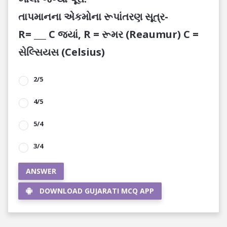
તાપમાનના એકમોના રૂપાંતરણ સૂત્ર-
R= ___ C જ્યાં, R = રૂમર (Reaumur) C =
સેલ્સિયસ (Celsius)
2/5
4/5
5/4
3/4
ANSWER
DOWNLOAD GUJARATI MCQ APP