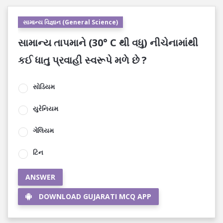
સામાન્ય વિજ્ઞાન (General Science)
સામાન્ય તાપમાને (30° C થી વધુ) નીચેનામાંથી
કઈ ધાતુ પ્રવાહી સ્વરૂપે મળે છે ?
સોડિયમ
યુરેનિયમ
ગેલિયમ
ટિન
ANSWER
DOWNLOAD GUJARATI MCQ APP