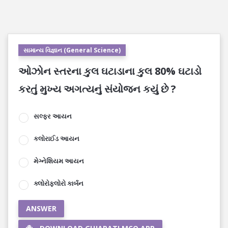
સામાન્ય વિજ્ઞાન (General Science)
ઓઝોન સ્તરના કુલ ઘટાડાના કુલ 80% ઘટાડો
કરતું મુખ્ય અગત્યનું સંયોજન કયું છે ?
સલ્ફર આયન
કલોરાઈડ આયન
મેગ્નેશિયમ આયન
ક્લોરોફ્લોરો કાર્બન
ANSWER