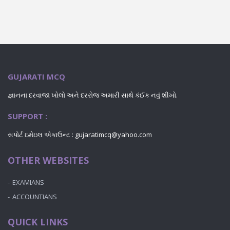
GUJARATI MCQ
જ્ઞાનના દરવાજા ખોલો અને દરરોજ અમારી સાથે કંઈક નવું શીખો.
SUPPORT :
સપોર્ટ ઇમેઇલ એકાઉન્ટ : gujaratimcq@yahoo.com
OTHER WEBSITES
EXAMIANS
ACCOUNTIANS
QUICK LINKS