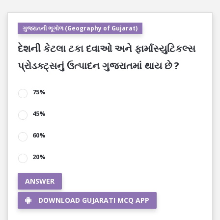
ગુજરાતની ભૂગોળ (Geography of Gujarat)
દેશની કેટલા ટકા દવાઓ અને ફાર્માસ્યુટિકલ્સ
પ્રોડક્ટ્સનું ઉત્પાદન ગુજરાતમાં થાય છે ?
75%
45%
60%
20%
ANSWER
DOWNLOAD GUJARATI MCQ APP