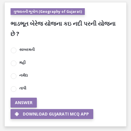
ગુજરાતની ભૂગોળ (Geography of Gujarat)
ભાડભૂત બેરેજ યોજના કઇ નદી પરની યોજના
છે ?
સાબરમતી
મહી
નર્મદા
તાપી
ANSWER
DOWNLOAD GUJARATI MCQ APP