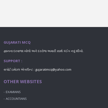
GUJARATI MCQ
જ્ઞાનના દરવાજા ખોલો અને દરરોજ અમારી સાથે કંઈક નવું શીખો.
SUPPORT :
સપોર્ટ ઇમેઇલ એકાઉન્ટ : gujaratimcq@yahoo.com
OTHER WEBSITES
EXAMIANS
ACCOUNTIANS