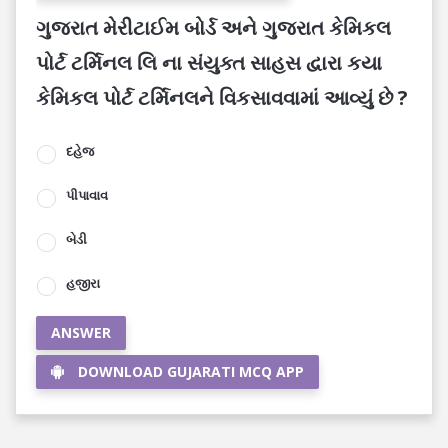
ગુજરાત મેરીટાઈમ બોર્ડ અને ગુજરાત કેમિકલ
પોર્ટ ટર્મિનલ લિ ના સંયુક્ત સાહસ દ્વારા કયા
કેમિકલ પોર્ટ ટર્મિનલને વિકસાવવામાં આવ્યું છે ?
દહેજ
પીપાવાવ
બેડી
હજીરા
ANSWER
DOWNLOAD GUJARATI MCQ APP