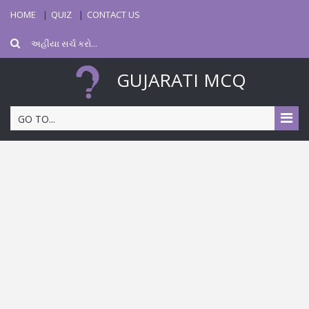
HOME
QUIZ
CONTACT US
GUJARATI MCQ
GO TO...