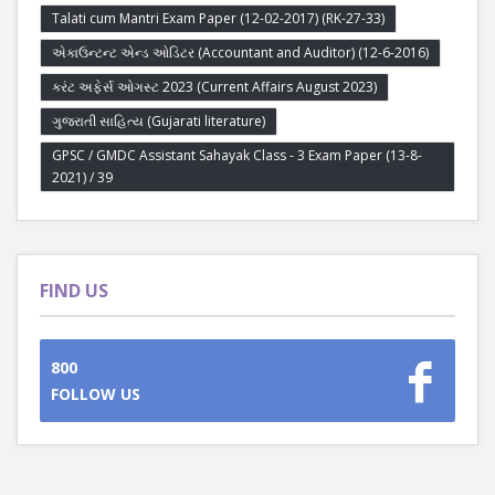
Talati cum Mantri Exam Paper (12-02-2017) (RK-27-33)
એકાઉન્ટન્ટ એન્ડ ઓડિટર (Accountant and Auditor) (12-6-2016)
કરંટ અફેર્સ ઓગસ્ટ 2023 (Current Affairs August 2023)
ગુજરાતી સાહિત્ય (Gujarati literature)
GPSC / GMDC Assistant Sahayak Class - 3 Exam Paper (13-8-
2021) / 39
FIND US
800
FOLLOW US