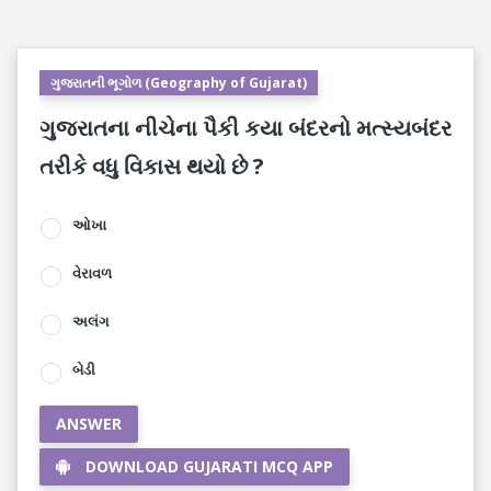
ગુજરાતની ભૂગોળ (Geography of Gujarat)
ગુજરાતના નીચેના પૈકી કયા બંદરનો મત્સ્યબંદર
તરીકે વધુ વિકાસ થયો છે ?
ઓખા
વેરાવળ
અલંગ
બેડી
ANSWER
DOWNLOAD GUJARATI MCQ APP