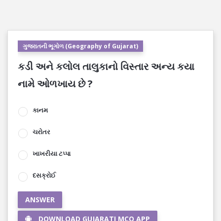
ગુજરાતની ભૂગોળ (Geography of Gujarat)
કડી અને કલોલ તાલુકાનો વિસ્તાર અન્ય કયા
નામે ઓળખાય છે ?
કાનમ
ચરોતર
ખાખરીયા ટપ્પા
દસક્રોઈ
ANSWER
DOWNLOAD GUJARATI MCQ APP