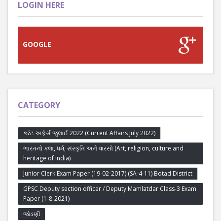
LOGIN HERE
GOOGLE
CATEGORY
કરંટ અફેર્સ જુલાઈ 2022 (Current Affairs July 2022)
ભારતનો કલા, ધર્મ, સંસ્કૃતિ અને વારસો (Art, religion, culture and
heritage of India)
Junior Clerk Exam Paper (19-02-2017) (SA-4-11) Botad District
GPSC Deputy section officer / Deputy Mamlatdar Class-3 Exam
Paper (1-8-2021)
જોડણી