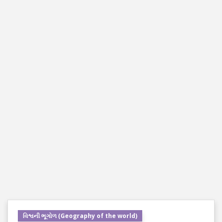
વિશ્વની ભૂગોળ (Geography of the world)