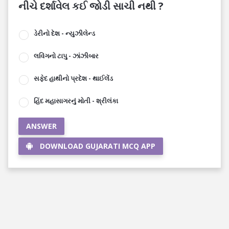
નીચે દર્શાવેલ કઈ જોડી સાચી નથી ?
ડેરીનો દેશ - ન્યુઝીલેન્ડ
લવિંગનો ટાપુ - ઝાંઝીબાર
સફેદ હાથીનો પ્રદેશ - થાઈલેંડ
હિંદ મહાસાગરનું મોતી - શ્રીલંકા
ANSWER
DOWNLOAD GUJARATI MCQ APP