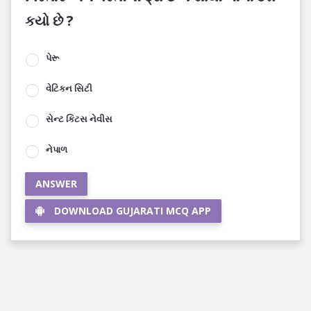
કયો છે ?
પેરૂ
વેટિકન સિટી
સેન્ટ કિટસ નેવીસ
નેપાળ
ANSWER
DOWNLOAD GUJARATI MCQ APP