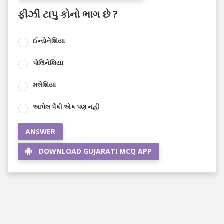
ફીઝી ટાપુ કોનો ભાગ છે ?
ઈન્ડોનેશિયા
પોલિનેશિયા
મલેશિયા
આપેલ પૈકી એક પણ નહીં
ANSWER
DOWNLOAD GUJARATI MCQ APP