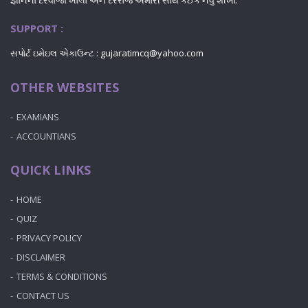
જ્ઞાનના દરવાજા ખોલો અને દરરોજ અમારી સાથે કંઈક નવું શીખો.
SUPPORT :
સપોર્ટ ઇમેઇલ એકાઉન્ટ : gujaratimcq@yahoo.com
OTHER WEBSITES
EXAMIANS
ACCOUNTIANS
QUICK LINKS
HOME
QUIZ
PRIVACY POLICY
DISCLAIMER
TERMS & CONDITIONS
CONTACT US