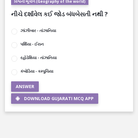
વિશ્વની ભૂગોળ (Geography of the world)
નીચે દર્શાવેલ કઈ જોડ બંધબેસતી નથી ?
ઝાંઝીબાર - તાંઝાનિયા
પર્શિયા - ઈરાન
રહોડેશિયા - તાંઝાનિયા
કંબોડિયા - કમ્પુચિયા
ANSWER
DOWNLOAD GUJARATI MCQ APP