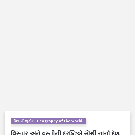
વિશ્વની ભૂગોળ (Geography of the world)
વિસ્તાર અને વસ્તીની દ્રષ્ટિએ સૌથી નાનો દેશ