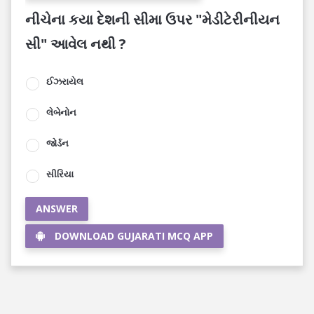
નીચેના કયા દેશની સીમા ઉપર "મેડીટેરીનીયન
સી" આવેલ નથી ?
ઈઝરાયેલ
લેબેનોન
જોર્ડન
સીરિયા
ANSWER
DOWNLOAD GUJARATI MCQ APP