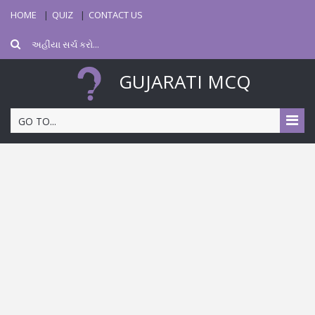
HOME
QUIZ
CONTACT US
GUJARATI MCQ
GO TO...