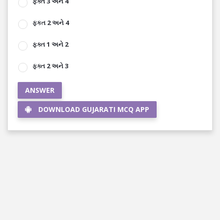
ફક્ત 3 અને 4
ફકત 2 અને 4
ફક્ત 1 અને 2
ફક્ત 2 અને 3
ANSWER
DOWNLOAD GUJARATI MCQ APP