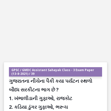
GPSC / GMDC Assistant Sahayak Class - 3 Exam Paper
(13-8-2021) / 39
ગુજરાતના નીચેના પૈકી કયા પર્યટન સ્થળો
બૌધ્ધ સરકીટના ભાગ છે ?
1. ખંભાલીડાની ગુફાઓ, રાજકોટ
2. કડિયા ડુંગર ગુફાઓ, ભરૂચ