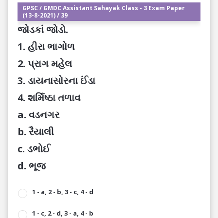
GPSC / GMDC Assistant Sahayak Class - 3 Exam Paper
(13-8-2021) / 39
જોડકાં જોડો.
1. હીરા ભાગોળ
2. પ્રાગ મહેલ
3. ડાયનાસોરના ઈંડા
4. શર્મિષ્ઠા તળાવ
a. વડનગર
b. રૈયાલી
c. ડભોઈ
d. ભૂજ
1 - a, 2 - b, 3 - c, 4 - d
1 - c, 2 - d, 3 - a, 4 - b