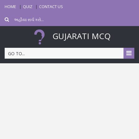
HOME
QUIZ
CONTACT US
GUJARATI MCQ
GO TO...