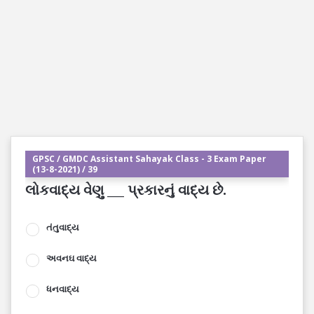
GPSC / GMDC Assistant Sahayak Class - 3 Exam Paper
(13-8-2021) / 39
લોકવાદ્ય વેણુ ___ પ્રકારનું વાદ્ય છે.
તંતુવાદ્ય
અવનઘ વાદ્ય
ધનવાદ્ય