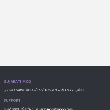
GUJARATI MCQ
જ્ઞાનના દરવાજા ખોલો અને દરરોજ અમારી સાથે કંઈક નવું શીખો.
SUPPORT :
સપોર્ટ ઇમેઇલ એકાઉન્ટ : gujaratimcq@yahoo.com