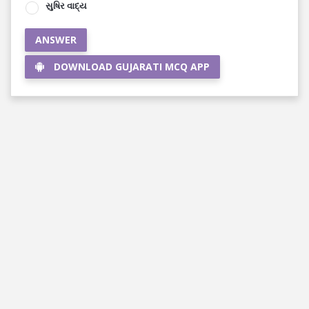
સુષિર વાદ્ય
ANSWER
DOWNLOAD GUJARATI MCQ APP