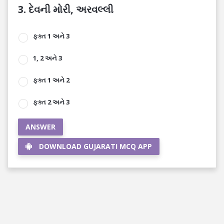
3. દેવની મોરી, અરવલ્લી
ફક્ત 1 અને 3
1, 2 અને 3
ફક્ત 1 અને 2
ફક્ત 2 અને 3
ANSWER
DOWNLOAD GUJARATI MCQ APP