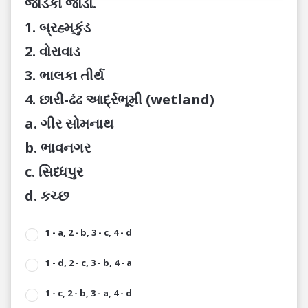
જોડકાં જોડો.
1. બ્રહ્મકુંડ
2. વોરાવાડ
3. ભાલકા તીર્થ
4. છારી-ઢંઢ આર્દ્રભૂમી (wetland)
a. ગીર સોમનાથ
b. ભાવનગર
c. સિધ્ધપુર
d. કચ્છ
1 - a, 2 - b, 3 - c, 4 - d
1 - d, 2 - c, 3 - b, 4 - a
1 - c, 2 - b, 3 - a, 4 - d