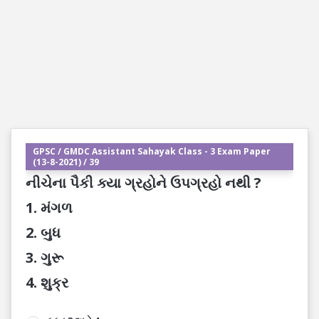
GPSC / GMDC Assistant Sahayak Class - 3 Exam Paper
(13-8-2021) / 39
નીચેના પૈકી ક્યા ગ્રહોને ઉપગ્રહો નથી ?
1. મંગળ
2. બુધ
3. ગુરૂ
4. શુક્ર