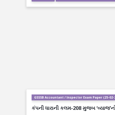
GSSSB Accountant / Inspector Exam Paper (25-02-2
કંપની ધારાની કલમ-208 મુજબ ‘વ્યાજ’નો વ