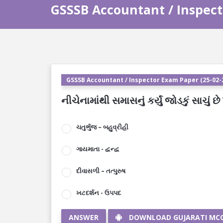
GSSSB Accountant / Inspect
GSSSB Accountant / Inspector Exam Paper (25-02-2
નીચેનામાંથી સમાસનું કર્યું જોડકું સાચું છે
ચતુર્ભુજ – બહુવ્રીહી
ગાયમાતા - દ્વન્દ્વ
દીવાસળી – તત્પુરુષ
ખટદર્શન - ઉપપદ
ANSWER
DOWNLOAD GUJARATI MC