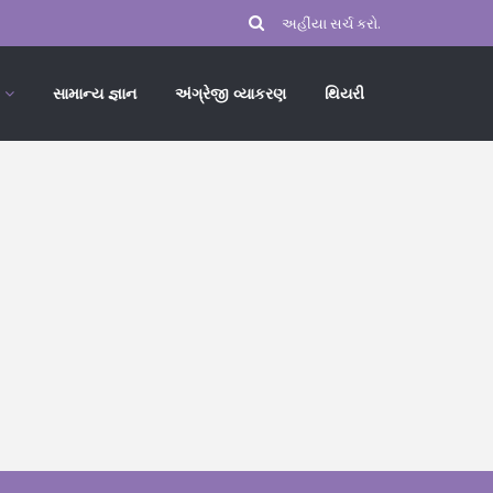
સામાન્ય જ્ઞાન
અંગ્રેજી વ્યાકરણ
થિયરી