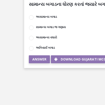
સામાન્ય બગાડના ધોરણ કરતાં જ્યારે બગાડ
અસામાન્ય બગાડ
સામાન્ય બગાડ જ ગણાય
અસામાન્ય વધારો
અનિવાર્ય બગાડ
ANSWER
DOWNLOAD GUJARATI MC