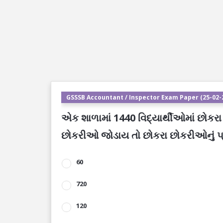
GSSSB Accountant / Inspector Exam Paper (25-02-2
એક શાળામાં 1440 વિદ્યાર્થીઓમાં છોકર
છોકરીઓ જોડાય તો છોકરા છોકરીઓનું પ
60
720
120