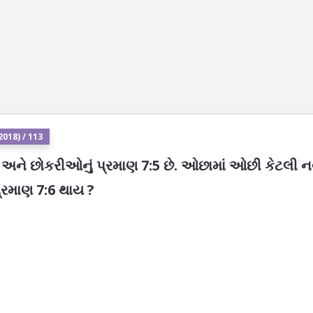
018) / 113
ા અને છોકરીઓનું પ્રમાણ 7:5 છે. ઓછામાં ઓછી કેટલી ન
્રમાણ 7:6 થાય ?