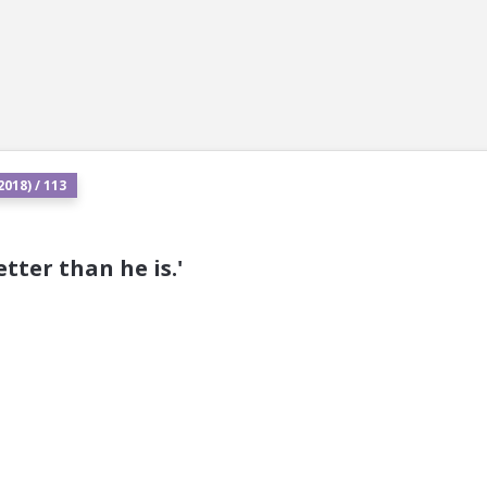
018) / 113
tter than he is.'