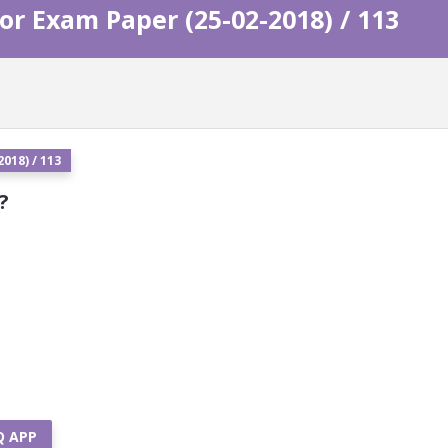
or Exam Paper (25-02-2018) / 113
018) / 113
 ?
Q APP