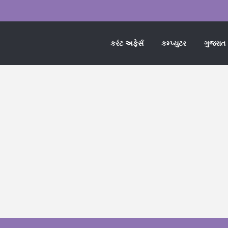
કરંટ અફેર્સ
કમ્પ્યુટર
ગુજરાત