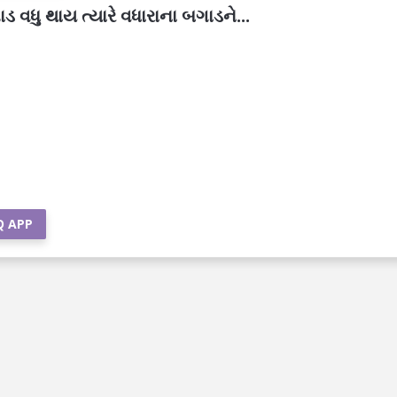
 વધુ થાય ત્યારે વધારાના બગાડને...
Q APP