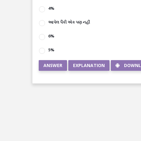
4%
આપેલ પૈકી એક પણ નહીં
6%
5%
ANSWER
EXPLANATION
DOWNL