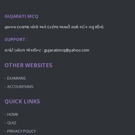
GUJARATI MCQ
જ્ઞાનના દરવાજા ખોલો અને દરરોજ અમારી સાથે કંઈક નવું શીખો.
SUPPORT :
સપોર્ટ ઇમેઇલ એકાઉન્ટ : gujaratimcq@yahoo.com
OTHER WEBSITES
EXAMIANS
ACCOUNTIANS
QUICK LINKS
HOME
QUIZ
PRIVACY POLICY