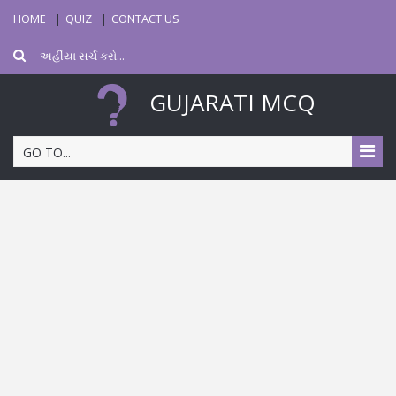
HOME
QUIZ
CONTACT US
GUJARATI MCQ
GO TO...