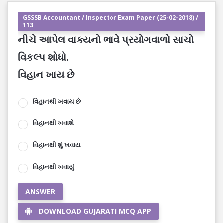
GSSSB Accountant / Inspector Exam Paper (25-02-2018) /
113
નીચે આપેલ વાક્યનો ભાવે પ્રયોગવાળો સાચો
વિકલ્પ શોધો.
વિહાન ખાય છે
વિહાનથી ખવાય છે
વિહાનથી ખવાશે
વિહાનથી શું ખવાય
વિહાનથી ખવાયું
ANSWER
DOWNLOAD GUJARATI MCQ APP