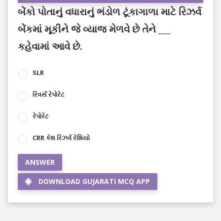
બેંકો પોતાનું વધારાનું ભંડોળ ટૂંકાગાળા માટે રિઝર્વ
બેંકમાં મૂકીને જે વ્યાજ મેળવે છે તેને ___
કહેવામાં આવે છે.
SLR
રિવર્સ રેપોરેટ
રેપોરેટ
CRR કેશ રિઝર્વ રેશિયો
ANSWER
DOWNLOAD GUJARATI MCQ APP