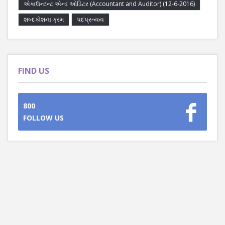
એકાઉન્ટન્ટ એન્ડ ઓડિટર (Accountant and Auditor) (12-6-2016)
શબ્દકોશના ક્રમ
પદપ્રત્યય
FIND US
800
FOLLOW US