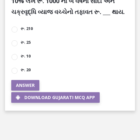
10% લેખે રૂ. 1000 ના બે વર્ષના સાદા અને
ચક્રવૃદ્ધિ વ્યાજ વચ્ચેનો તફાવત રૂ. ___ થાય.
રૂ. 210
રૂ. 25
રૂ. 10
રૂ. 20
ANSWER
DOWNLOAD GUJARATI MCQ APP