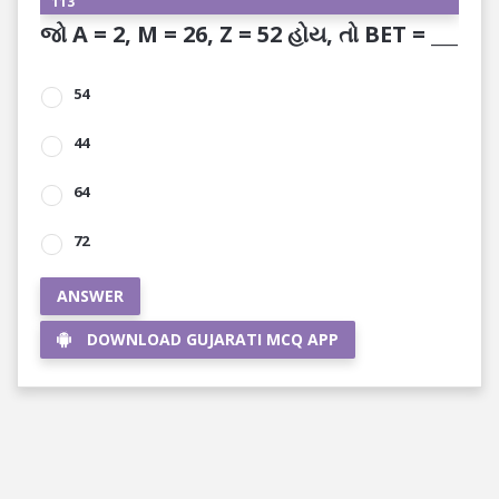
113
જો A = 2, M = 26, Z = 52 હોય, તો BET = ___
54
44
64
72
ANSWER
DOWNLOAD GUJARATI MCQ APP