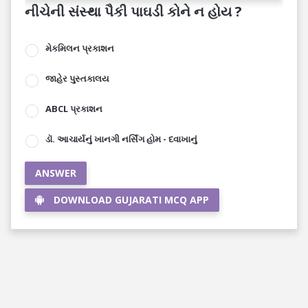
નીચેની સંસ્થા પૈકી પાઘડી કોને ન હોય ?
મેકમિલન પ્રકાશન
જાહેર પુસ્તકાલય
ABCL પ્રકાશન
ડૉ. આચાર્યનું ખાનગી નર્સિંગ હોમ - દવાખાનું
ANSWER
DOWNLOAD GUJARATI MCQ APP