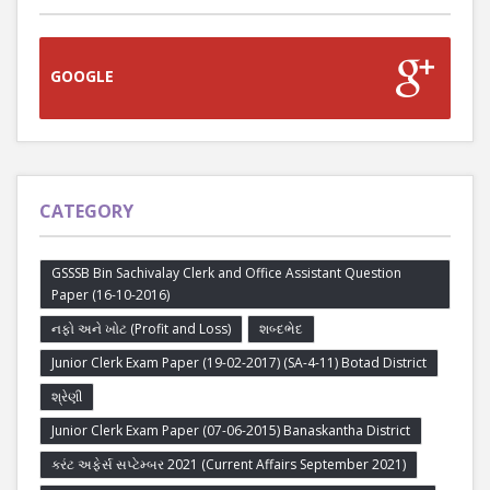
GOOGLE
CATEGORY
GSSSB Bin Sachivalay Clerk and Office Assistant Question
Paper (16-10-2016)
નફો અને ખોટ (Profit and Loss)
શબ્દભેદ
Junior Clerk Exam Paper (19-02-2017) (SA-4-11) Botad District
શ્રેણી
Junior Clerk Exam Paper (07-06-2015) Banaskantha District
કરંટ અફેર્સ સપ્ટેમ્બર 2021 (Current Affairs September 2021)